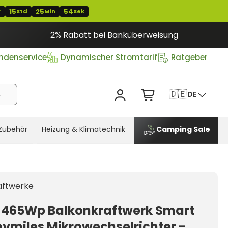
15
25
53
T
Std
Min
Sek
2% Rabatt bei Banküberweisung
ndenservice
Dynamischer Stromtarif
Ratgeber
🇩🇪
DE
Zubehör
Heizung & Klimatechnik
Camping Sale
aftwerke
 465Wp Balkonkraftwerk Smart
oymiles Mikrowechselrichter -