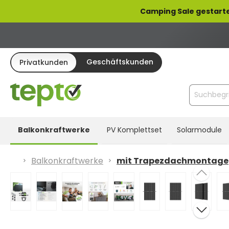
pringen
Zur Hauptnavigation springen
Camping Sale gestarte
Geschäftskunden
Privatkunden
Balkonkraftwerke
PV Komplettset
Solarmodule
Balkonkraftwerke
mit Trapezdachmontage
Bildergalerie überspringen