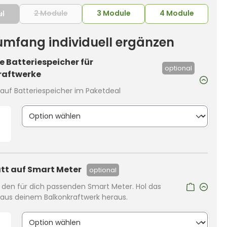
2 Module
3 Module
4 Module
ul
(Diese Option ist zurzeit nicht verfügbar.)
(Diese Option ist zurzeit nicht verfügbar.)
rumfang individuell ergänzen
 Batteriespeicher für
optional
raftwerke
auf Batteriespeicher im Paketdeal
tt auf Smart Meter
optional
r den für dich passenden Smart Meter. Hol das
us deinem Balkonkraftwerk heraus.