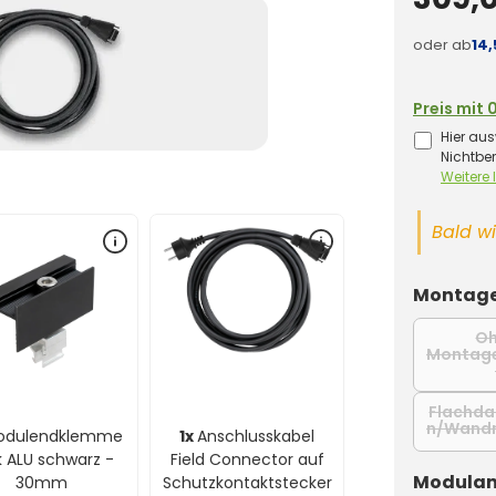
oder ab
14
Preis mit 
Hier aus
Nichtbe
Weitere
Bald wi
Montage
O
Montag
Flachd
n/Wand
odulendklemme
1x
Anschlusskabel
k ALU schwarz -
Field Connector auf
Modulan
30mm
Schutzkontaktstecker