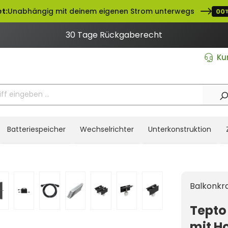
t:
Unabhängig mit deinem eigenen Strom unterwegs
00
30 Tage Rückgaberecht
Ku
Batteriespeicher
Wechselrichter
Unterkonstruktion
Balkonkr
Tepto
mit H