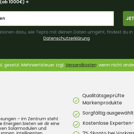
(ab 1000€) ⭐️
JE
tionen dazu, wie Tepto mit deinen Daten umgeht, findest du in
Datenschutzerklärung
.
nkl. gesetzl. Mehrwertsteuer zzgl.
Versandkosten
, wenn nicht and
Qualitätsgeprüfte
Markenprodukte
Sorgfältig ausgewählt
lösungen – im Zentrum steht
Kostenlose Experten
e Energien bieten wir dir eine
arken Solarmodulen und
2% Skonto bei Vorkas
umpen, intelligenten