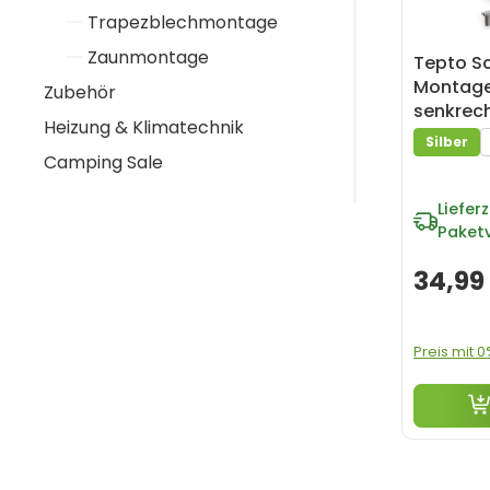
Trapezblechmontage
Zaunmontage
Tepto S
Montages
Zubehör
senkrec
Heizung & Klimatechnik
Silber
Camping Sale
Lieferz
Paket
34,99
Preis mit 