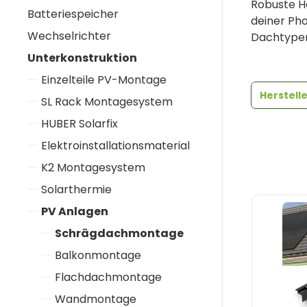
Robuste Ha
Batteriespeicher
deiner Pho
Wechselrichter
Dachtypen.
Unterkonstruktion
Einzelteile PV-Montage
Herstell
SL Rack Montagesystem
HUBER Solarfix
Elektroinstallationsmaterial
K2 Montagesystem
Solarthermie
PV Anlagen
Schrägdachmontage
Balkonmontage
Flachdachmontage
Wandmontage