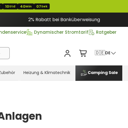
10
40
06
T
Std
Min
Sek
2% Rabatt bei Banküberweisung
ndenservice
Dynamischer Stromtarif
Ratgeber
🇩🇪
DE
Zubehör
Heizung & Klimatechnik
Camping Sale
Anlagen