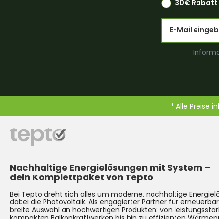
30€ Rabatt 
Email
Informa
* Alle Preise i
Nachhaltige Energielösungen mit System –
dein Komplettpaket von Tepto
Bei Tepto dreht sich alles um moderne, nachhaltige Energie
dabei die
Photovoltaik
. Als engagierter Partner für erneuerbar
breite Auswahl an hochwertigen Produkten: von leistungsst
kompakten
Balkonkraftwerken
bis hin zu effizienten Wärmep