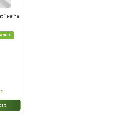
t 1 Reihe
odule
nd
orb