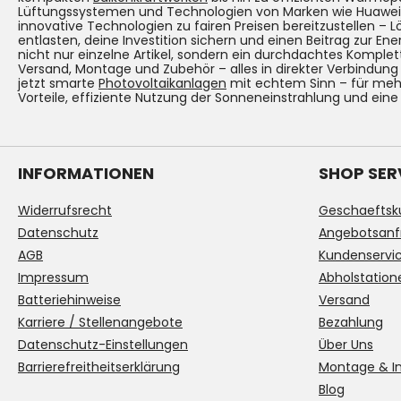
Lüftungssystemen und Technologien von Marken wie Huawei. Un
innovative Technologien zu fairen Preisen bereitzustellen – 
entlasten, deine Investition sichern und einen Beitrag zur Ene
nicht nur einzelne Artikel, sondern ein durchdachtes Komplet
Versand, Montage und Zubehör – alles in direkter Verbindun
jetzt smarte
Photovoltaikanlagen
mit echtem Sinn – für mehr
Vorteile, effiziente Nutzung der Sonneneinstrahlung und eine
INFORMATIONEN
SHOP SER
Widerrufsrecht
Geschaeftsk
Datenschutz
Angebotsanf
AGB
Kundenservi
Impressum
Abholstation
Batteriehinweise
Versand
Karriere / Stellenangebote
Bezahlung
Datenschutz-Einstellungen
Über Uns
Barrierefreitheitserklärung
Montage & In
Blog