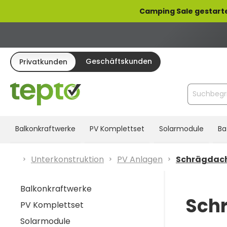
pringen
Zur Hauptnavigation springen
Camping Sale gestarte
Geschäftskunden
Privatkunden
Balkonkraftwerke
PV Komplettset
Solarmodule
Ba
Unterkonstruktion
PV Anlagen
Schrägdac
Balkonkraftwerke
Sch
PV Komplettset
Solarmodule