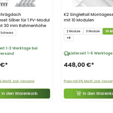
chrägdach
K2 SingleRail Montagese
et Silber für 1 PV-Modul
mit 10 Modulen
ht 30 mm Rahmenhöhe
2 Module
3 Module
10 M
Schwarz
+6
eit
1-3 Werktage bei
Lieferzeit
1-6 Werktage
versand
 €*
448,00 €*
0% MwSt. zzgl. Versand
Preis mit 0% MwSt. zzgl. Versa
In den Warenkorb
In den Warenk