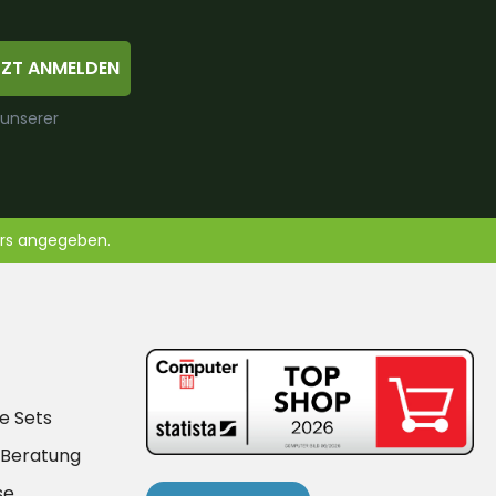
TZT ANMELDEN
 unserer
ers angegeben.
e Sets
-Beratung
se