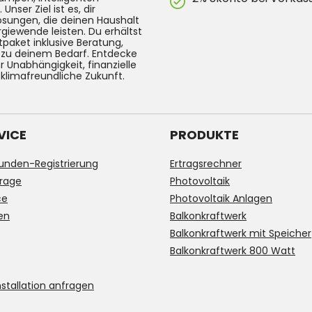
ser Ziel ist es, dir
Lösungen, die deinen Haushalt
rgiewende leisten. Du erhältst
tpaket inklusive Beratung,
g zu deinem Bedarf. Entdecke
 Unabhängigkeit, finanzielle
 klimafreundliche Zukunft.
VICE
PRODUKTE
unden-Registrierung
Ertragsrechner
rage
Photovoltaik
ce
Photovoltaik Anlagen
en
Balkonkraftwerk
Balkonkraftwerk mit Speicher
Balkonkraftwerk 800 Watt
stallation anfragen