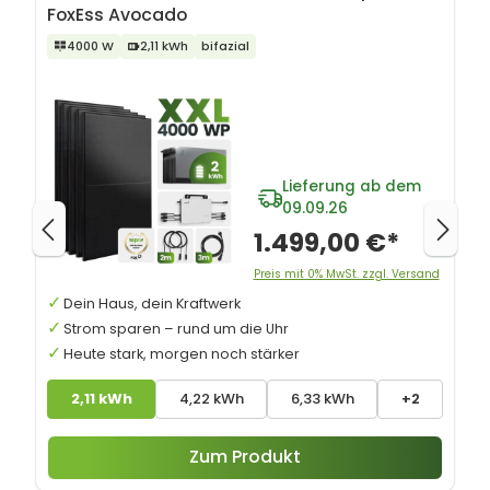
FoxEss Avocado
4000 W
2,11 kWh
bifazial
Lieferung ab dem
09.09.26
1.499,00 €*
Preis mit 0% MwSt. zzgl. Versand
Dein Haus, dein Kraftwerk
Strom sparen – rund um die Uhr
Heute stark, morgen noch stärker
2,11 kWh
4,22 kWh
6,33 kWh
+2
Zum Produkt