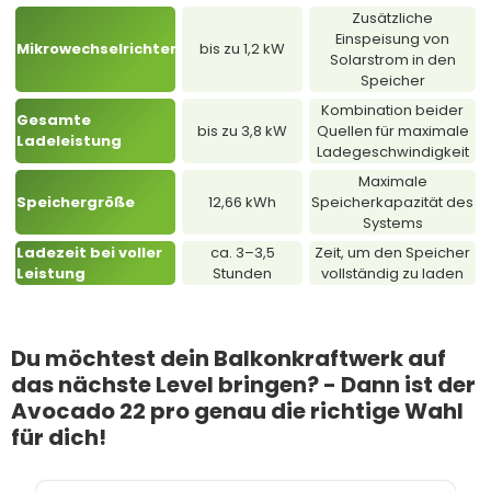
Zusätzliche
Einspeisung von
Mikrowechselrichter
bis zu 1,2 kW
Solarstrom in den
Speicher
Kombination beider
Gesamte
bis zu 3,8 kW
Quellen für maximale
Ladeleistung
Ladegeschwindigkeit
Maximale
Speichergröße
12,66 kWh
Speicherkapazität des
Systems
Ladezeit bei voller
ca. 3–3,5
Zeit, um den Speicher
Leistung
Stunden
vollständig zu laden
Du möchtest dein Balkonkraftwerk auf
das nächste Level bringen? - Dann ist der
Avocado 22 pro genau die richtige Wahl
für dich!
Produktgalerie überspringen