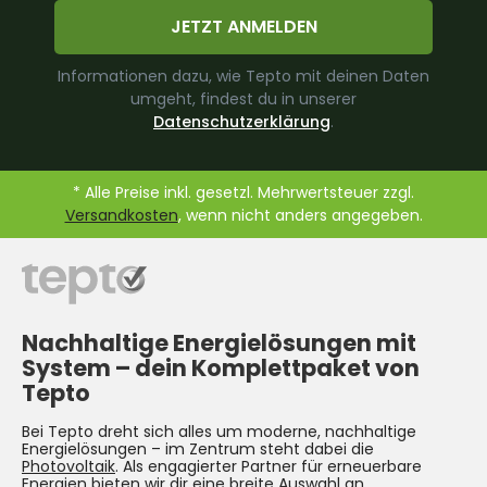
JETZT ANMELDEN
Informationen dazu, wie Tepto mit deinen Daten
umgeht, findest du in unserer
Datenschutzerklärung
.
* Alle Preise inkl. gesetzl. Mehrwertsteuer zzgl.
Versandkosten
, wenn nicht anders angegeben.
Nachhaltige Energielösungen mit
System –
dein Komplettpaket von
Tepto
Bei Tepto dreht sich alles um moderne, nachhaltige
Energielösungen – im Zentrum steht dabei die
Photovoltaik
. Als engagierter Partner für erneuerbare
Energien bieten wir dir eine breite Auswahl an