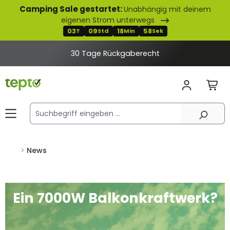
Camping Sale gestartet:
Unabhängig mit deinem
alt springen
eigenen Strom unterwegs
03
09
18
57
T
Std
Min
Sek
2% Rabatt bei Banküberweisung
News
Ein 7000W Balkonkraftwerk?