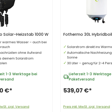
o Solar-Heizstab 1000 W
Fothermo 30L Hybridboil
er warmes Wasser – auch bei
brauch
Solarstrom direkt ins War
 nachrüsten ohne Aufwand
Automatische Nachheizung
Sonne
s deinem Solarstrom
olen
30 Liter – genug für 2-4 Pe
eit
1-3 Werktage bei
Lieferzeit
1-3 Werktage 
versand
Paketversand
0 €*
539,07 €*
 MwSt. zzgl. Versand
Preis inkl. MwSt. zzgl. Versand