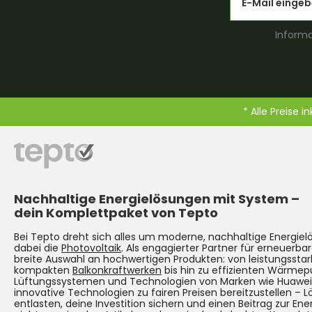
Informa
* Alle Preise i
Nachhaltige Energielösungen mit System –
dein Komplettpaket von Tepto
Bei Tepto dreht sich alles um moderne, nachhaltige Energie
dabei die
Photovoltaik
. Als engagierter Partner für erneuerbar
breite Auswahl an hochwertigen Produkten: von leistungsst
kompakten
Balkonkraftwerken
bis hin zu effizienten Wärmep
Lüftungssystemen und Technologien von Marken wie Huawei. Un
innovative Technologien zu fairen Preisen bereitzustellen – 
entlasten, deine Investition sichern und einen Beitrag zur Ene