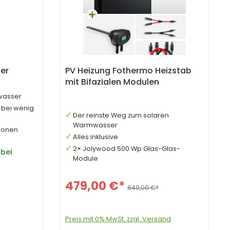
er
PV Heizung Fothermo Heizstab
mit Bifazialen Modulen
mwasser
 bei wenig
Der reinste Weg zum solaren
Warmwasser
rsonen
Alles inklusive
2× Jolywood 500 Wp Glas-Glas-
bei
Module
479,00 €*
649,00 €*
Preis mit 0% MwSt. zzgl. Versand