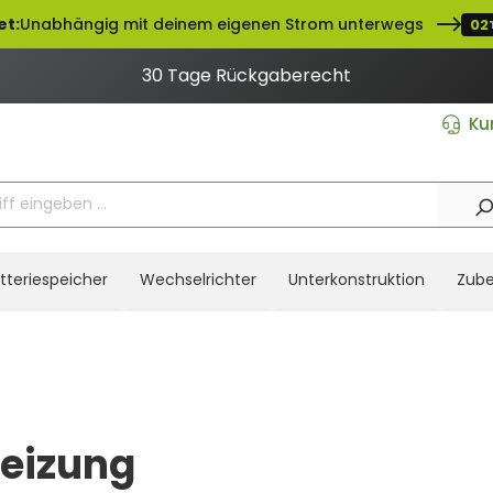
t:
Unabhängig mit deinem eigenen Strom unterwegs
02
30 Tage Rückgaberecht
Ku
tteriespeicher
Wechselrichter
Unterkonstruktion
Zube
eizung