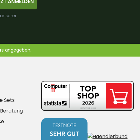
TZT ANMELDEN
 unserer
ers angegeben.
e Sets
-Beratung
se