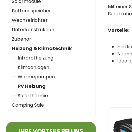
Solarmodule
Mit einer 
Batteriespeicher
Bürokrati
Wechselrichter
Unterkonstruktion
Vorteile
:
Zubehör
Heizk
Heizung & Klimatechnik
Nachh
Infrarotheizung
Ideal 
Klimaanlagen
Wärmepumpen
PV Heizung
Solarthermie
Camping Sale
IHRE VORTEILE BEI UNS