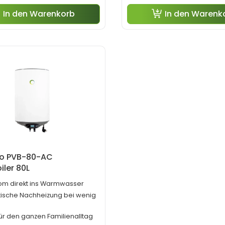
In den Warenkorb
In den Warenk
o PVB-80-AC
iler 80L
rom direkt ins Warmwasser
ische Nachheizung bei wenig
 für den ganzen Familienalltag