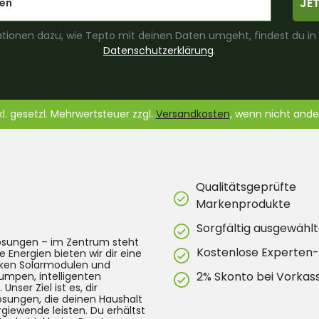
JE
tionen dazu, wie Tepto mit deinen Daten umgeht, findest du in
Datenschutzerklärung
.
nkl. gesetzl. Mehrwertsteuer zzgl.
Versandkosten
, wenn nicht and
Qualitätsgeprüfte
Markenprodukte
Sorgfältig ausgewählt
lösungen – im Zentrum steht
Kostenlose Experten
e Energien bieten wir dir eine
arken Solarmodulen und
2% Skonto bei Vorkas
umpen, intelligenten
ser Ziel ist es, dir
Lösungen, die deinen Haushalt
rgiewende leisten. Du erhältst