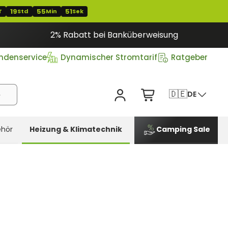
19
55
50
T
Std
Min
Sek
2% Rabatt bei Banküberweisung
ndenservice
Dynamischer Stromtarif
Ratgeber
🇩🇪
DE
hör
Heizung & Klimatechnik
Camping Sale