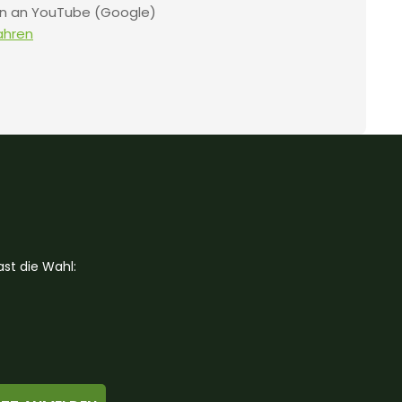
en an YouTube (Google)
ahren
st die Wahl: