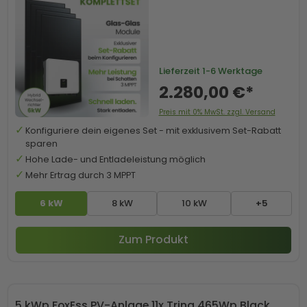
Lieferzeit
1-6 Werktage
2.280,00 €*
Preis mit 0% MwSt. zzgl. Versand
Konfiguriere dein eigenes Set - mit exklusivem Set-Rabatt
sparen
Hohe Lade- und Entladeleistung möglich
Mehr Ertrag durch 3 MPPT
6 kW
8 kW
10 kW
+5
Zum Produkt
5 kWp FoxEss PV-Anlage 11x Trina 465Wp Black