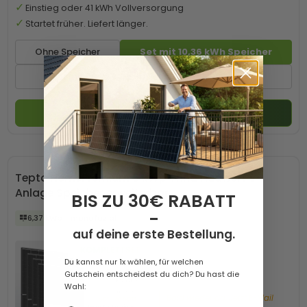
Einstieg oder 41 kWh Vollversorgung
Startet früher. Liefert länger.
Ohne Speicher
Set mit 10,36 kWh Speicher
Set mit 20,72 kWh Speicher
+2
In den Warenkorb
Tepto HomePremium 6 kWp Trina Huawei PV-
Anlage Speicher erweiterbar
BIS ZU 30€ RABATT
-
6,37 kWp
monofazial
auf deine erste Bestellung.
Du kannst nur 1x wählen, für welchen
Gutschein entscheidest du dich? Du hast die
Wahl:
Bald wieder da. Jetzt E-Mail