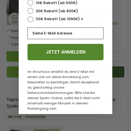
eintragen.
10€ Rabatt (ab 500€)
2.385,99 €*
20€ Rabatt (ab 800€)
2.290,00 €*
30€ Rabatt (ab 1000€) ⭐️
Preis mit 0% MwSt. zzgl. Versand
Email
Dein Set, deine Regeln - Konfigurierbar statt Festpaket
Huawei KI-gestützter Wechselrichter
Trina 465Wp oder Jolywood 500Wp
JETZT ANMELDEN
Trina 465 Wp
Jolywood 500 Wp
Zum Produkt
Im Anschluss erhältst du eine E-Mail mit
einem Link um deine Anmeldung zum
Newsletter zu bestätigen. Damit akzeptierst
du gleichzeitig unsere
Datenschutzbestimmungen. Bitte checke
deinen Spam-Ordner, sollte die E-Mail nicht
Tepto HomePremium 6 kWp Huawei PV-Anlage
innerhalb weniger Minuten in deinem
Speicher erweiterbar
Posteingang sein.
6 kWp
monofazial