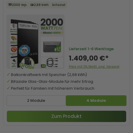
2000 Wp
2,68 kWh
bifazial
Lieferzeit
1-6 Werktage
1.409,00 €*
Preis mit 0% MwSt. zzgl. Versand
Balkonkraftwerk mit Speicher (2,68 kWh)
Bifaziale Glas-Glas-Module für mehr Ertrag
Perfekt für Familien mit höherem Verbrauch
2 Module
4 Module
Zum Produkt