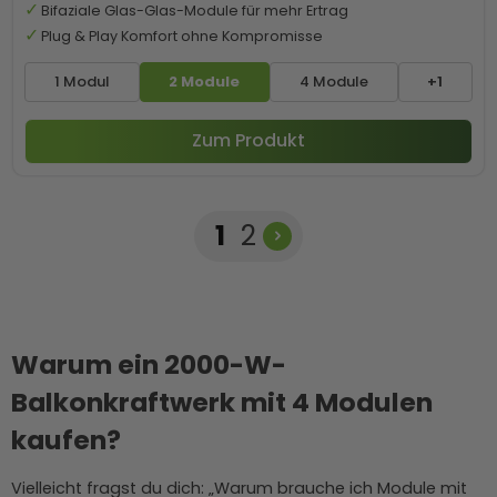
Bifaziale Glas-Glas-Module für mehr Ertrag
Plug & Play Komfort ohne Kompromisse
1 Modul
2 Module
4 Module
+1
Zum Produkt
Seite
Seite
1
2
Warum ein 2000-W-
Balkonkraftwerk mit 4 Modulen
kaufen?
Vielleicht fragst du dich: „Warum brauche ich Module mit