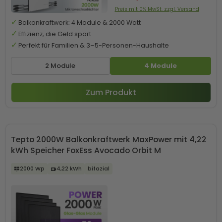
Preis mit 0% MwSt. zzgl. Versand
Balkonkraftwerk: 4 Module & 2000 Watt
Effizienz, die Geld spart
Perfekt für Familien & 3–5-Personen-Haushalte
2 Module
4 Module
Zum Produkt
Tepto 2000W Balkonkraftwerk MaxPower mit 4,22
kWh Speicher FoxEss Avocado Orbit M
2000 Wp
4,22 kWh
bifazial