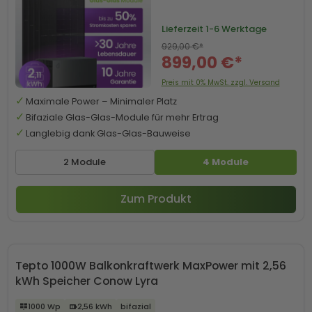
Lieferzeit
1-6 Werktage
929,00 €*
899,00 €*
Preis mit 0% MwSt. zzgl. Versand
Maximale Power – Minimaler Platz
Bifaziale Glas-Glas-Module für mehr Ertrag
Langlebig dank Glas-Glas-Bauweise
2 Module
4 Module
Zum Produkt
Tepto 1000W Balkonkraftwerk MaxPower mit 2,56
kWh Speicher Conow Lyra
1000 Wp
2,56 kWh
bifazial