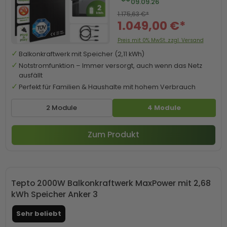
09.09.26
1.175,63 €*
1.049,00 €*
Preis mit 0% MwSt. zzgl. Versand
Balkonkraftwerk mit Speicher (2,11 kWh)
Notstromfunktion – Immer versorgt, auch wenn das Netz
ausfällt
Perfekt für Familien & Haushalte mit hohem Verbrauch
2 Module
4 Module
Zum Produkt
Tepto 2000W Balkonkraftwerk MaxPower mit 2,68
kWh Speicher Anker 3
Sehr beliebt