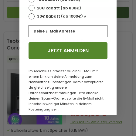
20€ Rabatt (ab 800€)
Zum Produkt
30€ Rabatt (ab 1000€) ⭐️
Email
Tepto 2000W Balkonkraftwerk Premium mit
Conow Pro 6,15kWh Speicher
JETZT ANMELDEN
2000 Wp
6,15 kWh
bifazial
Im Anschluss erhältst du eine E-Mail mit
einem Link um deine Anmeldung zum
Newsletter zu bestätigen. Damit akzeptierst
du gleichzeitig unsere
Datenschutzbestimmungen. Bitte checke
deinen Spam-Ordner, sollte die E-Mail nicht
Lieferzeit
1-6 Werktage
innerhalb weniger Minuten in deinem
1.999,00 €*
Posteingang sein.
1.869,00 €*
Preis mit 0% MwSt. zzgl. Versand
Balkonkraftwerk mit Speicher (6,15 kWh)