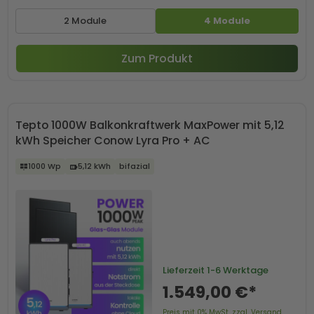
2 Module
4 Module
Zum Produkt
Tepto 1000W Balkonkraftwerk MaxPower mit 5,12
kWh Speicher Conow Lyra Pro + AC
1000 Wp
5,12 kWh
bifazial
Lieferzeit
1-6 Werktage
1.549,00 €*
Preis mit 0% MwSt. zzgl. Versand