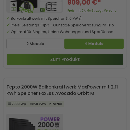
909,00 €*
Preis mit 0% MwSt. zzgl. Versand
Balkonkraftwerk mit Speicher (1,6 kWh)
Preis-Leistungs-Tipp - Günstige Speicherlösung im Trio
Optimal für Singles, kleine Wohnungen und Sparfüchse
2 Module
4 Module
Zum Produkt
Tepto 2000W Balkonkraftwerk MaxPower mit 2,11
kWh Speicher FoxEss Avocado Orbit M
2000 Wp
2,11 kWh
bifazial