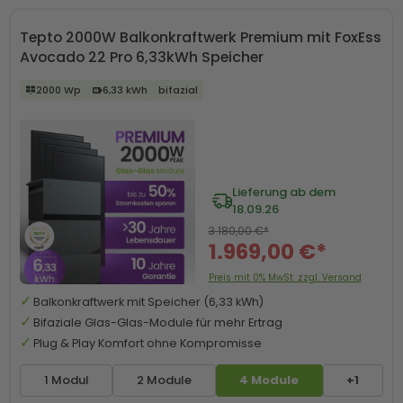
Tepto 2000W Balkonkraftwerk Premium mit FoxEss
Avocado 22 Pro 6,33kWh Speicher
2000 Wp
6,33 kWh
bifazial
Lieferung ab dem
18.09.26
3.180,00 €*
1.969,00 €*
Preis mit 0% MwSt. zzgl. Versand
Balkonkraftwerk mit Speicher (6,33 kWh)
Bifaziale Glas-Glas-Module für mehr Ertrag
Plug & Play Komfort ohne Kompromisse
1 Modul
2 Module
4 Module
+1