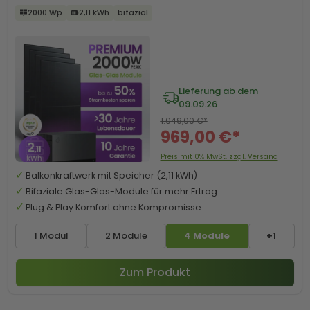
2000 Wp
2,11 kWh
bifazial
Lieferung ab dem
09.09.26
1.049,00 €*
969,00 €*
Preis mit 0% MwSt. zzgl. Versand
Balkonkraftwerk mit Speicher (2,11 kWh)
Bifaziale Glas-Glas-Module für mehr Ertrag
Plug & Play Komfort ohne Kompromisse
1 Modul
2 Module
4 Module
+1
Zum Produkt