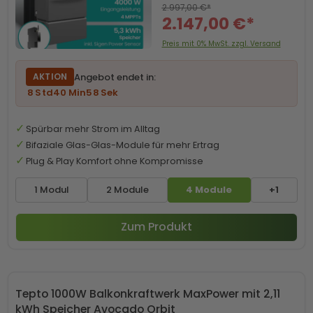
2.997,00 €*
2.147,00 €*
Preis mit 0% MwSt. zzgl. Versand
Angebot endet in:
AKTION
8
Std
40
Min
57
Sek
Spürbar mehr Strom im Alltag
Bifaziale Glas-Glas-Module für mehr Ertrag
Plug & Play Komfort ohne Kompromisse
1 Modul
2 Module
4 Module
+1
Zum Produkt
Tepto 1000W Balkonkraftwerk MaxPower mit 2,11
kWh Speicher Avocado Orbit