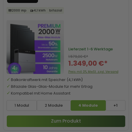
2000 Wp
4,1 kWh
bifazial
Lieferzeit
1-6 Werktage
1.579,00 €*
1.349,00 €*
Preis mit 0% MwSt. zzgl. Versand
Balkonkraftwerk mit Speicher (4,1 kWh)
Bifaziale Glas-Glas-Module für mehr Ertrag
Kompatibel mit Home Assistant
1 Modul
2 Module
4 Module
+1
Zum Produkt