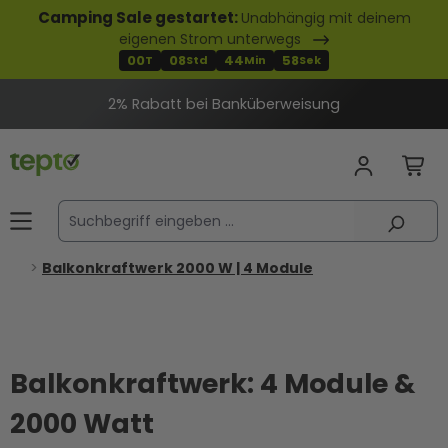
Camping Sale gestartet:
Unabhängig mit deinem
alt springen
eigenen Strom unterwegs
00
08
44
57
T
Std
Min
Sek
2% Rabatt bei Banküberweisung
Balkonkraftwerk 2000 W | 4 Module
Balkonkraftwerk: 4 Module &
2000 Watt