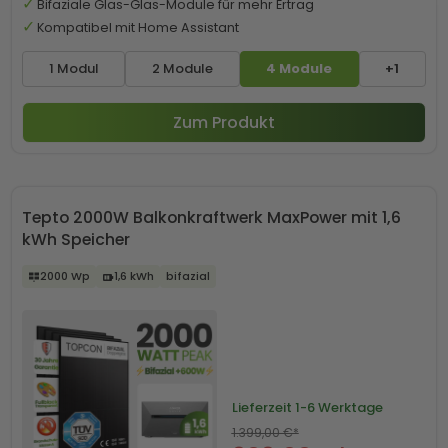
Bifaziale Glas-Glas-Module für mehr Ertrag
Kompatibel mit Home Assistant
1 Modul
2 Module
4 Module
+1
Zum Produkt
Tepto 2000W Balkonkraftwerk MaxPower mit 1,6
kWh Speicher
2000 Wp
1,6 kWh
bifazial
Lieferzeit
1-6 Werktage
1.399,00 €*