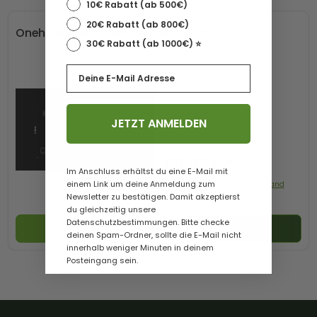
10€ Rabatt (ab 500€)
20€ Rabatt (ab 800€)
Oneho Mikrowechselrichter EQ-500-P-CE
30€ Rabatt (ab 1000€) ⭐️
Email
JETZT ANMELDEN
99,99 €*
Im Anschluss erhältst du eine E-Mail mit
einem Link um deine Anmeldung zum
Preis mit 0% MwSt. zzgl. Versand
Newsletter zu bestätigen. Damit akzeptierst
du gleichzeitig unsere
Datenschutzbestimmungen. Bitte checke
In den Warenkorb
deinen Spam-Ordner, sollte die E-Mail nicht
innerhalb weniger Minuten in deinem
Posteingang sein.