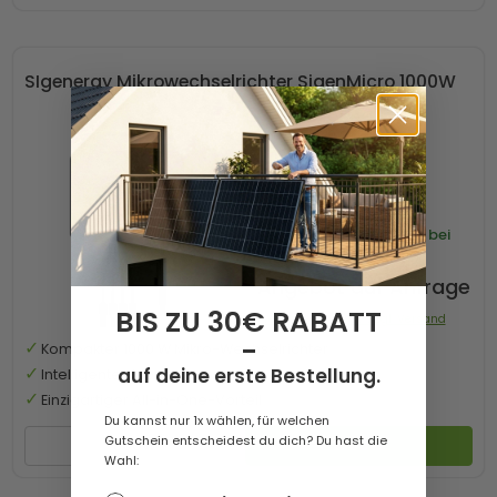
SIgenergy Mikrowechselrichter SigenMicro 1000W
Versandkostenfrei
Lieferzeit
1-3 Werktage bei
Paketversand
Angebot auf Anfrage
BIS ZU 30€ RABATT
Preis mit 0% MwSt. zzgl. Versand
-
Kompakter 1000 W Mikro-Wechselrichter
auf deine erste Bestellung.
Intelligentes Monitoring
Einzigartiger All-in-One-Vorteil
Du kannst nur 1x wählen, für welchen
Gutschein entscheidest du dich? Du hast die
800W
1000W
Wahl: