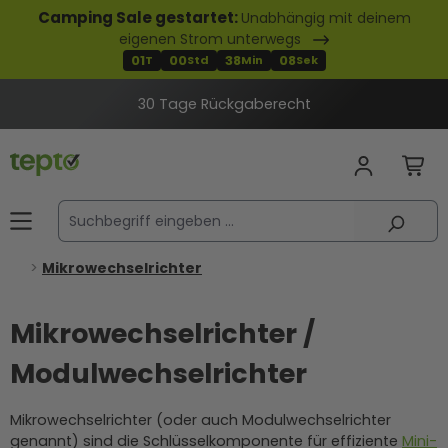
Camping Sale gestartet:
Unabhängig mit deinem
alt springen
eigenen Strom unterwegs
01
00
38
07
T
Std
Min
Sek
30 Tage Rückgaberecht
Mikrowechselrichter
Mikrowechselrichter /
Modulwechselrichter
Mikrowechselrichter (oder auch Modulwechselrichter
genannt) sind die Schlüsselkomponente für effiziente
Mini-