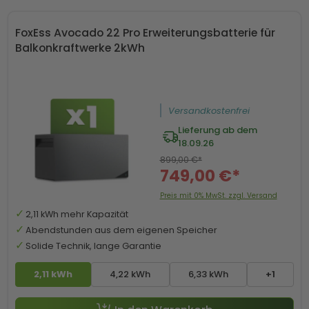
FoxEss Avocado 22 Pro Erweiterungsbatterie für
Balkonkraftwerke 2kWh
Versandkostenfrei
Lieferung ab dem
18.09.26
899,00 €*
749,00 €*
Preis mit 0% MwSt. zzgl. Versand
2,11 kWh mehr Kapazität
Abendstunden aus dem eigenen Speicher
Solide Technik, lange Garantie
2,11 kWh
4,22 kWh
6,33 kWh
+1