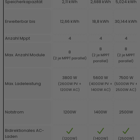
Speicherkapazität
2,11 kWh
2,688 kWh
5,024 kWh
Erweiterbar bis
12,66 kWh
18,8 kWh
30,144 kWh
Anzahl Mppt
4
4
4
8
8
8
Max. Anzahl Module
(2 je MPPT
(2 je MPPT
(2 je MPPT parallel)
parallel)
parallel)
3800 W
5600 W
7500 W
Max. Ladeleistung
(2600W PV +
(4000W PV +
(5000W PV +
1200W AC)
1400W AC)
2500W AC)
Notstrom
1200W
1400W
2500W
Bidirektionales AC-
Laden
(1200W)
(1400W)
(2500W)