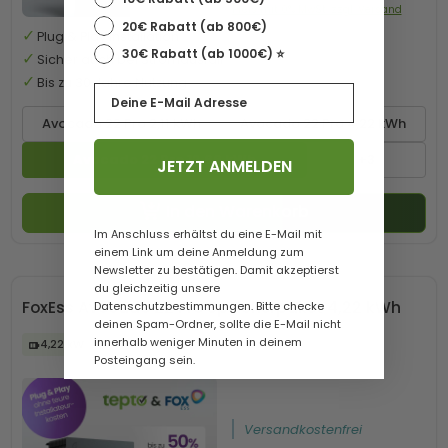
Preis mit 0% MwSt. zzgl. Versand
20€ Rabatt (ab 800€)
Plug & Play Installation
30€ Rabatt (ab 1000€) ⭐️
Sicher auch bei Stromausfall
Bis zu 30 Jahre Nutzung
Email
Avocado 22 Pro 2,11 kWh
Avocado 22 Pro 4,22 kWh
Avocado 22 Pro 12,66 kWh
+3
JETZT ANMELDEN
In den Warenkorb
Im Anschluss erhältst du eine E-Mail mit
einem Link um deine Anmeldung zum
Newsletter zu bestätigen. Damit akzeptierst
du gleichzeitig unsere
FoxEss Avocado 22 Pro Speicherpaket 4,22 kWh
Datenschutzbestimmungen. Bitte checke
deinen Spam-Ordner, sollte die E-Mail nicht
innerhalb weniger Minuten in deinem
4,22 kW
Posteingang sein.
Versandkostenfrei