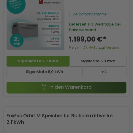
Versandkostenfrei
Lieferzeit
1-3 Werktage bei
Paketversand
1.199,00 €*
Preis mit 0% MwSt. zzgl. Versand
SigenMate 2,7 kWh
SignMate 5,3 kWh
SigenMate 8,0 kWh
+4
-50 € mit Code SP50
In den Warenkorb
FoxEss Orbit M Speicher für Balkonkraftwerke
2,11kWh