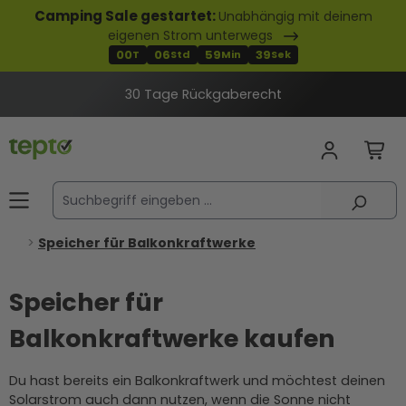
Camping Sale gestartet:
Unabhängig mit deinem
alt springen
eigenen Strom unterwegs
00
06
59
38
T
Std
Min
Sek
30 Tage Rückgaberecht
Speicher für Balkonkraftwerke
Speicher für
Balkonkraftwerke kaufen
Du hast bereits ein Balkonkraftwerk und möchtest deinen
Solarstrom auch dann nutzen, wenn die Sonne nicht