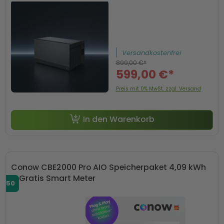
Versandkostenfrei
899,00 €*
599,00 €*
Preis mit 0% MwSt. zzgl. Versand
In den Warenkorb
Conow CBE2000 Pro AIO Speicherpaket 4,09 kWh
+ Gratis Smart Meter
SP50