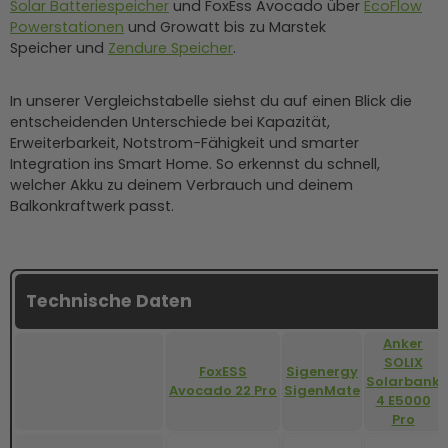
Solar Batteriespeicher
und FoxEss Avocado über
EcoFlow
Powerstationen
und Growatt bis zu Marstek
Speicher und
Zendure Speicher
.
In unserer Vergleichstabelle siehst du auf einen Blick die
entscheidenden Unterschiede bei Kapazität,
Erweiterbarkeit, Notstrom-Fähigkeit und smarter
Integration ins Smart Home. So erkennst du schnell,
welcher Akku zu deinem Verbrauch und deinem
Balkonkraftwerk passt.
Technische Daten
Anker
SOLIX
FoxESS
Sigenergy
Solarbank
Avocado 22 Pro
SigenMate
4 E5000
Pro