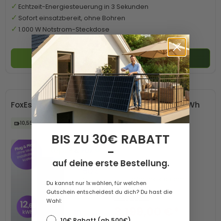
Echtzeit-Energiesteuerung in 3 Sekunden
Sofort einsatzbereit, ohne Bohren
1.000 W Notstrom-Steckdose
In den Warenkorb
FoxEss Avocado 22 Pro Speicherpaket 12,66 kWh
10,55 kW
BIS ZU 30€ RABATT
-
auf deine erste Bestellung.
Versandkostenfrei
Lieferung ab dem
Du kannst nur 1x wählen, für welchen
18.09.26
Gutschein entscheidest du dich? Du hast die
3.459,00 €*
Wahl:
3.199,00 €*
10€ Rabatt (ab 500€)