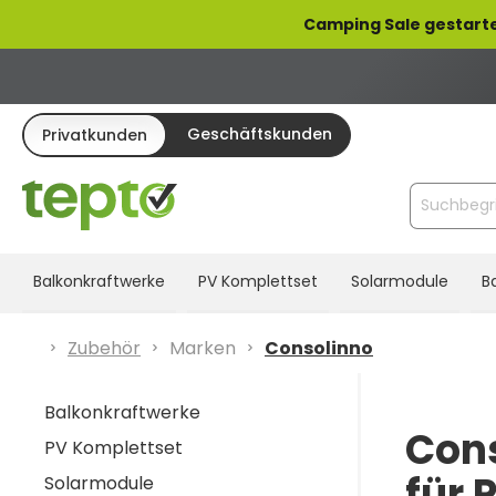
pringen
Zur Hauptnavigation springen
Camping Sale gestarte
Geschäftskunden
Privatkunden
Balkonkraftwerke
PV Komplettset
Solarmodule
B
Zubehör
Marken
Consolinno
Balkonkraftwerke
Cons
PV Komplettset
für 
Solarmodule