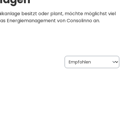
kanlage besitzt oder plant, möchte möglichst viel
t das Energiemanagement von Consolinno an.
en, die Energieflüsse analysieren, optimieren und
n, Stromkosten zu senken und Haushalte unabhängiger
 Consolinno Photovoltaik, Batteriespeicher,
genten Gesamtsystem. So entsteht ein digitales
hzeitig das Stromnetz entlastet.