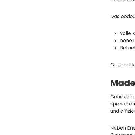
Das bedeut
volle 
hohe 
Betri
Optional 
Made
Consolinn
spezialisi
und effizi
Neben Ene