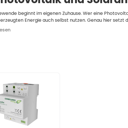
ewende beginnt im eigenen Zuhause. Wer eine Photovoltai
t erzeugten Energie auch selbst nutzen. Genau hier setz
lesen
ehmen aus Regensburg entwickelt intelligente Technologi
ert steuern. Ziel ist es, Solarstrom effizienter zu nutze
netz zu machen.
eaflet HEMS (Home Energy Management System) verbindet
, Wärmepumpen und weitere Verbraucher zu einem intelli
agement, das deine Solaranlage optimal nutzt und gleic