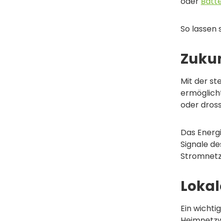
oder
Batt
So lassen 
Zukun
Mit der s
ermöglicht
oder dros
Das Energ
Signale de
Stromnetz 
Lokal
Ein wichti
Heimnetzw