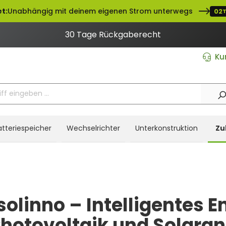
t:
Unabhängig mit deinem eigenen Strom unterwegs
02
30 Tage Rückgaberecht
Ku
atteriespeicher
Wechselrichter
Unterkonstruktion
Zu
olinno – Intelligentes
Photovoltaik und Solara