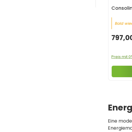
Consolin
Bald wied
797,0
Preis mit 
Energ
Eine mod
Energiema