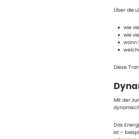
Über die ü
wie vi
wie vi
wann 
welche
Diese Tran
Dynam
Mit der z
dynamische
Das Ener
ist – beis