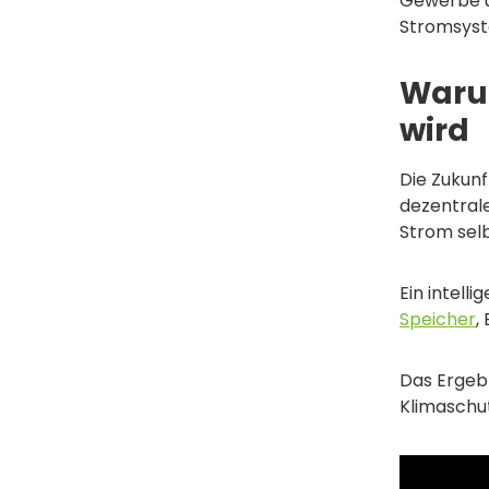
Gewerbe un
Stromsyste
Waru
wird
Die Zukun
dezentral
Strom selb
Ein intell
Speicher
,
Das Ergebn
Klimaschut