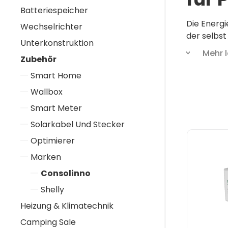
Batteriespeicher
Die Energi
Wechselrichter
der selbs
Unterkonstruktion
Mehr 
Zubehör
Das Untern
Smart Home
automatisi
vom Strom
Wallbox
Smart Meter
Mit dem L
Solarkabel Und Stecker
Wallboxen
Optimierer
Energieman
Marken
Consolinno
Shelly
Heizung & Klimatechnik
Camping Sale