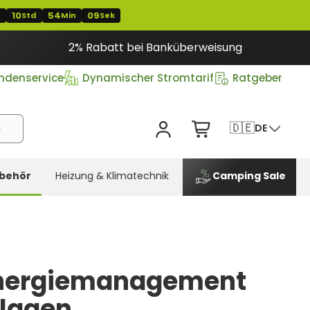
10
54
08
T
Std
Min
Sek
2% Rabatt bei Banküberweisung
ndenservice
Dynamischer Stromtarif
Ratgeber
🇩🇪
DE
behör
Heizung & Klimatechnik
Camping Sale
 Energiemanagement
nlagen