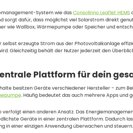
iemanagement-System wie das
Consolinno Leaflet HEMS
a
d sorgt dafür, dass möglichst viel Solarstrom direkt gen
er wie Wallbox, Wärmepumpe oder Speicher und entsche
r selbst erzeugte Strom aus der Photovoltaikanlage effi
wird. Gleichzeitig behält der Nutzer jederzeit den Überbli
zentrale Plattform für dein g
halte besitzen Geräte verschiedener Hersteller – zum Bei
mepumpe
. Häufig bedeutet das auch mehrere Apps und 
o verfolgt einen anderen Ansatz. Das Energiemanagemen
dlichste Geräte in einer zentralen Plattform. Dadurch l
ng in einer einzigen Anwendung überwachen und steuern.