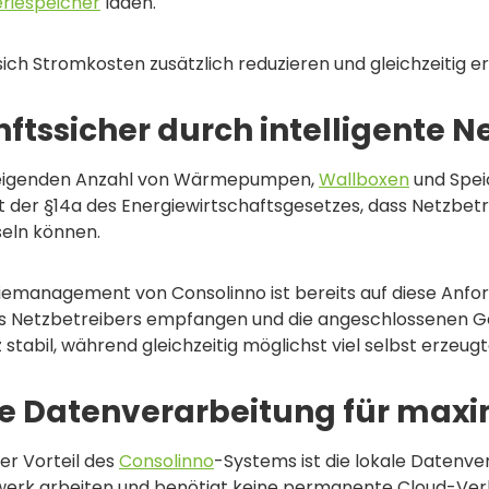
eriespeicher
laden.
sich Stromkosten zusätzlich reduzieren und gleichzeitig 
ftssicher durch intelligente 
teigenden Anzahl von Wärmepumpen,
Wallboxen
und Spei
 der §14a des Energiewirtschaftsgesetzes, dass Netzbet
seln können.
iemanagement von Consolinno ist bereits auf diese Anfo
s Netzbetreibers empfangen und die angeschlossenen Ger
stabil, während gleichzeitig möglichst viel selbst erzeugt
e Datenverarbeitung für maxi
ger Vorteil des
Consolinno
-Systems ist die lokale Datenv
erk arbeiten und benötigt keine permanente Cloud-Ver