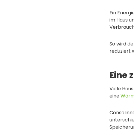
Ein Energ
im Haus un
Verbrauch
So wird de
reduziert 
Eine 
Viele Haus
eine
Wär
Consolinn
unterschie
Speicheru