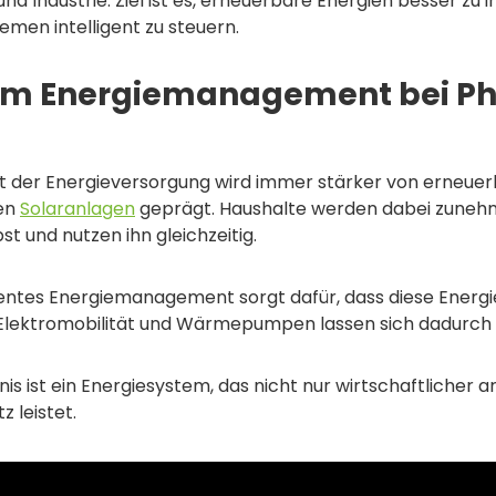
d Industrie. Ziel ist es, erneuerbare Energien besser zu 
men intelligent zu steuern.
m Energiemanagement bei Pho
ft der Energieversorgung wird immer stärker von erneue
en
Solaranlagen
geprägt. Haushalte werden dabei zunehm
st und nutzen ihn gleichzeitig.
igentes Energiemanagement sorgt dafür, dass diese Energie 
 Elektromobilität und Wärmepumpen lassen sich dadurch 
is ist ein Energiesystem, das nicht nur wirtschaftlicher 
z leistet.