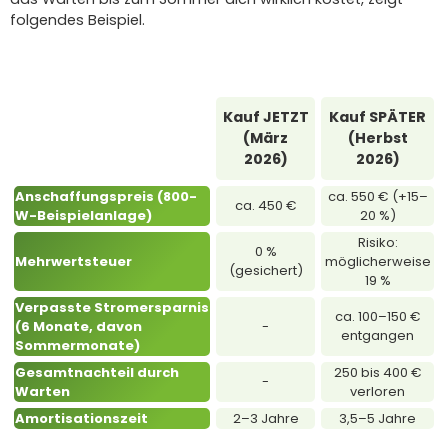
folgendes Beispiel.
Kauf JETZT
Kauf SPÄTER
(März
(Herbst
2026)
2026)
Anschaffungspreis (800-
ca. 550 € (+15–
ca. 450 €
W-Beispielanlage)
20 %)
Risiko:
0 %
Mehrwertsteuer
möglicherweise
(gesichert)
19 %
Verpasste Stromersparnis
ca. 100–150 €
(6 Monate, davon
-
entgangen
Sommermonate)
Gesamtnachteil durch
250 bis 400 €
-
Warten
verloren
Amortisationszeit
2–3 Jahre
3,5–5 Jahre