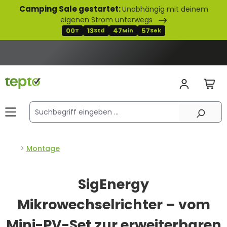
Camping Sale gestartet:
Unabhängig mit deinem
alt springen
eigenen Strom unterwegs
00
13
47
56
T
Std
Min
Sek
Montage
SigEnergy
Mikrowechselrichter – vom
Mini-PV-Set zur erweiterbaren