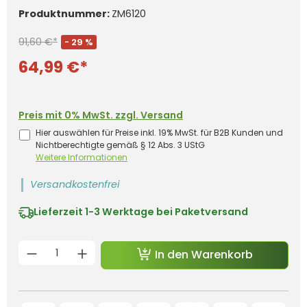
Produktnummer:
ZM6120
91,60 €*
- 29 %
64,99 €*
Preis mit 0% MwSt. zzgl. Versand
Hier auswählen für Preise inkl. 19% MwSt. für B2B Kunden und
Nichtberechtigte gemäß § 12 Abs. 3 UStG
Weitere Informationen
Versandkostenfrei
Lieferzeit
1-3 Werktage bei Paketversand
Produkt Anzahl: Gib den gewünschten 
In den Warenkorb