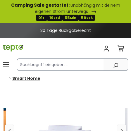
Camping Sale gestartet:
Unabhängig mit deinem
alt springen
eigenen Strom unterwegs
01
19
55
59
T
Std
Min
Sek
30 Tage Rückgaberecht
Smart Home
Bildergalerie überspringen