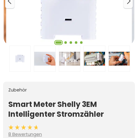
Zubehör
Smart Meter Shelly 3EM
Intelligenter Stromzähler
Durchschnittliche Bewertung von 4.7 von 5 Sternen
8 Bewertungen