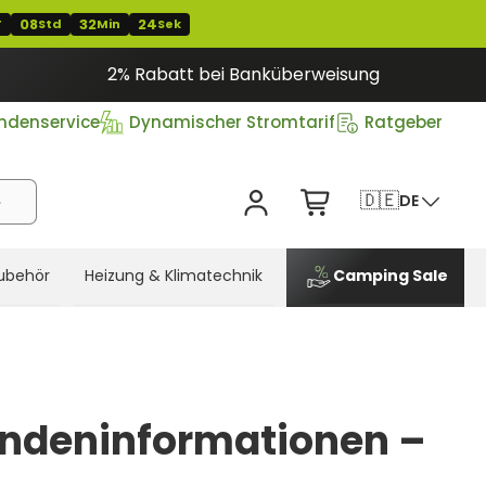
08
32
23
T
Std
Min
Sek
2% Rabatt bei Banküberweisung
ndenservice
Dynamischer Stromtarif
Ratgeber
🇩🇪
DE
ubehör
Heizung & Klimatechnik
Camping Sale
ndeninformationen –