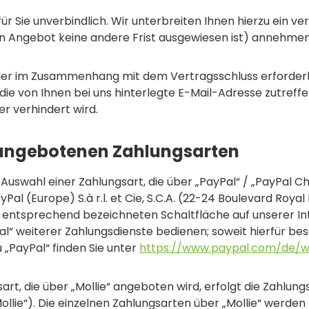
ür Sie unverbindlich. Wir unterbreiten Ihnen hierzu ein ver
gen Angebot keine andere Frist ausgewiesen ist) annehme
ller im Zusammenhang mit dem Vertragsschluss erforderli
 die von Ihnen bei uns hinterlegte E-Mail-Adresse zutreff
r verhindert wird.
 angebotenen Zahlungsarten
 Auswahl einer Zahlungsart, die über „PayPal“ / „PayPal C
al (Europe) S.à r.l. et Cie, S.C.A. (22-24 Boulevard Royal
r entsprechend bezeichneten Schaltfläche auf unserer I
Pal“ weiterer Zahlungsdienste bedienen; soweit hierfür b
 „PayPal“ finden Sie unter
https://www.paypal.com/de/w
art, die über „Mollie“ angeboten wird, erfolgt die Zahlung
Mollie“). Die einzelnen Zahlungsarten über „Mollie“ werd