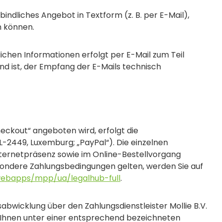
bindliches Angebot in Textform (z. B. per E-Mail),
n können.
chen Informationen erfolgt per E-Mail zum Teil
end ist, der Empfang der E-Mails technisch
heckout“ angeboten wird, erfolgt die
 L-2449, Luxemburg; „PayPal“). Die einzelnen
nternetpräsenz sowie im Online-Bestellvorgang
esondere Zahlungsbedingungen gelten, werden Sie auf
ebapps/mpp/ua/legalhub-full
.
sabwicklung über den Zahlungsdienstleister Mollie B.V.
en Ihnen unter einer entsprechend bezeichneten