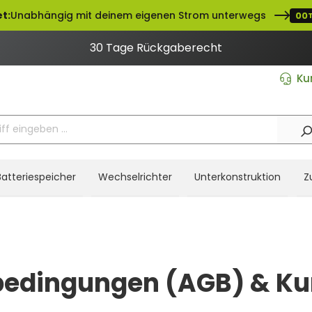
t:
Unabhängig mit deinem eigenen Strom unterwegs
00
30 Tage Rückgaberecht
Ku
Batteriespeicher
Wechselrichter
Unterkonstruktion
Z
bedingungen (AGB) & Ku