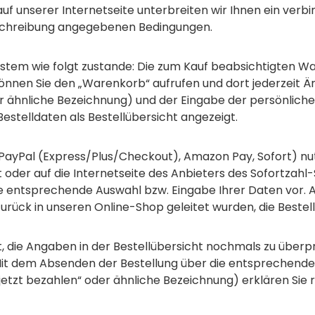
 auf unserer Internetseite unterbreiten wir Ihnen ein ve
eschreibung angegebenen Bedingungen.
tem wie folgt zustande: Die zum Kauf beabsichtigten W
 können Sie den „Warenkorb“ aufrufen und dort jederzeit
der ähnliche Bezeichnung) und der Eingabe der persönlich
stelldaten als Bestellübersicht angezeigt.
B. PayPal (Express/Plus/Checkout), Amazon Pay, Sofort) n
oder auf die Internetseite des Anbieters des Sofortzahl-S
e entsprechende Auswahl bzw. Eingabe Ihrer Daten vor. 
ück in unseren Online-Shop geleitet wurden, die Bestell
, die Angaben in der Bestellübersicht nochmals zu überpr
it dem Absenden der Bestellung über die entsprechende Sc
“/„jetzt bezahlen“ oder ähnliche Bezeichnung) erklären S