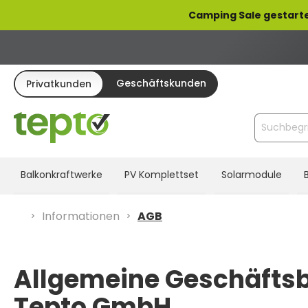
pringen
Zur Hauptnavigation springen
Camping Sale gestarte
Geschäftskunden
Privatkunden
Balkonkraftwerke
PV Komplettset
Solarmodule
Informationen
AGB
Allgemeine Geschäfts
Tepto GmbH