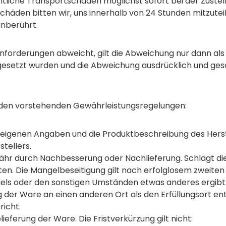
chtliche Transportschäden möglichst sofort bei der Zust
chäden bitten wir, uns innerhalb von 24 Stunden mitzutei
unberührt.
nforderungen abweicht, gilt die Abweichung nur dann als
 gesetzt wurden und die Abweichung ausdrücklich und ge
n den vorstehenden Gewährleistungsregelungen:
eigenen Angaben und die Produktbeschreibung des Herstel
tellers.
ähr durch Nachbesserung oder Nachlieferung. Schlägt die
n. Die Mangelbeseitigung gilt nach erfolglosem zweiten 
els oder den sonstigen Umständen etwas anderes ergibt.
g der Ware an einen anderen Ort als den Erfüllungsort en
icht.
ieferung der Ware. Die Fristverkürzung gilt nicht: