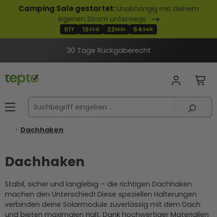
Camping Sale gestartet:
Unabhängig mit deinem
alt springen
eigenen Strom unterwegs
01
13
22
53
T
Std
Min
Sek
30 Tage Rückgaberecht
Dachhaken
Dachhaken
Stabil, sicher und langlebig – die richtigen Dachhaken
machen den Unterschied! Diese speziellen Halterungen
verbinden deine Solarmodule zuverlässig mit dem Dach
und bieten maximalen Halt. Dank hochwertiger Materialien