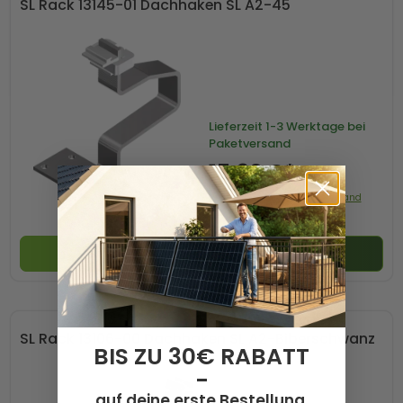
SL Rack 13145-01 Dachhaken SL A2-45
Lieferzeit
1-3 Werktage bei
Paketversand
15,90 €*
Preis mit 0% MwSt. zzgl. Versand
In den Warenkorb
SL Rack 13106-00 Dachhaken SL A2-Biberschwanz
BIS ZU 30€ RABATT
-
auf deine erste Bestellung.