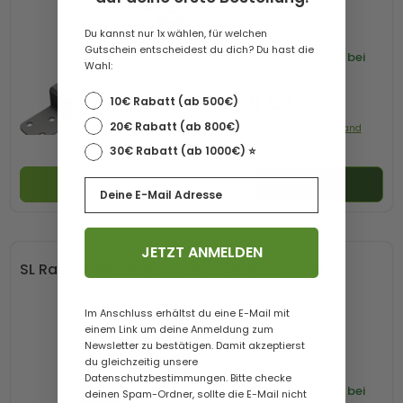
Du kannst nur 1x wählen, für welchen
Gutschein entscheidest du dich? Du hast die
Lieferzeit
1-3 Werktage bei
Wahl:
Paketversand
19,90 €*
10€ Rabatt (ab 500€)
20€ Rabatt (ab 800€)
Preis mit 0% MwSt. zzgl. Versand
30€ Rabatt (ab 1000€) ⭐️
In den Warenkorb
Email
JETZT ANMELDEN
SL Rack 13105-00 Dachhaken SL A2-Tegalit
Im Anschluss erhältst du eine E-Mail mit
einem Link um deine Anmeldung zum
Newsletter zu bestätigen. Damit akzeptierst
du gleichzeitig unsere
Datenschutzbestimmungen. Bitte checke
Lieferzeit
1-3 Werktage bei
deinen Spam-Ordner, sollte die E-Mail nicht