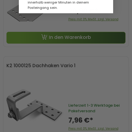
Paketversand
innerhalb weniger Minuten in deinem
Posteingang sein.
20,90 €*
Preis mit 0% MwSt. zzgl. Versand
In den Warenkorb
K2 1000125 Dachhaken Vario 1
Lieferzeit
1-3 Werktage bei
Paketversand
7,96 €*
Preis mit 0% MwSt. zzgl. Versand