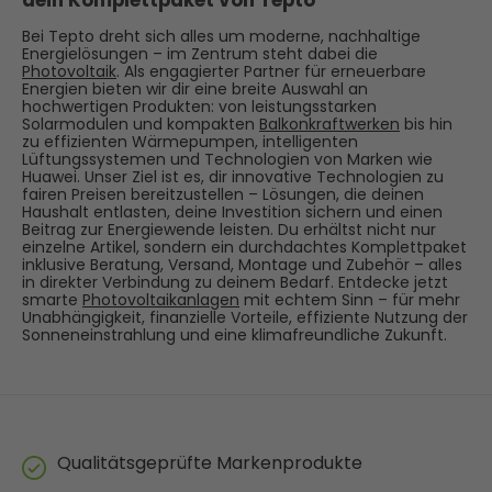
dein Komplettpaket von Tepto
Bei Tepto dreht sich alles um moderne, nachhaltige
Energielösungen – im Zentrum steht dabei die
Photovoltaik
. Als engagierter Partner für erneuerbare
Energien bieten wir dir eine breite Auswahl an
hochwertigen Produkten: von leistungsstarken
Solarmodulen und kompakten
Balkonkraftwerken
bis hin
zu effizienten Wärmepumpen, intelligenten
Lüftungssystemen und Technologien von Marken wie
Huawei. Unser Ziel ist es, dir innovative Technologien zu
fairen Preisen bereitzustellen – Lösungen, die deinen
Haushalt entlasten, deine Investition sichern und einen
Beitrag zur Energiewende leisten. Du erhältst nicht nur
einzelne Artikel, sondern ein durchdachtes Komplettpaket
inklusive Beratung, Versand, Montage und Zubehör – alles
in direkter Verbindung zu deinem Bedarf. Entdecke jetzt
smarte
Photovoltaikanlagen
mit echtem Sinn – für mehr
Unabhängigkeit, finanzielle Vorteile, effiziente Nutzung der
Sonneneinstrahlung und eine klimafreundliche Zukunft.
Qualitätsgeprüfte Markenprodukte