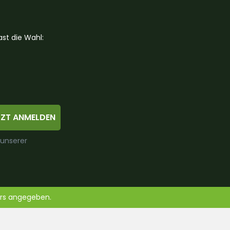
st die Wahl:
TZT ANMELDEN
 unserer
ers angegeben.