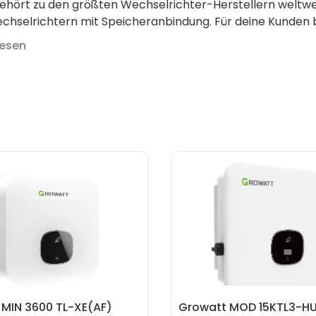
hört zu den größten Wechselrichter-Herstellern weltweit
hselrichtern mit Speicheranbindung. Für deine Kunden be
eine Dachanlage oder größeres Speichersystem. Ersatzte
lesen
ein Projekt mit Growatt? Meld dich gern, wir helfen dir 
 MIN 3600 TL-XE(AF)
Growatt MOD 15KTL3-HU