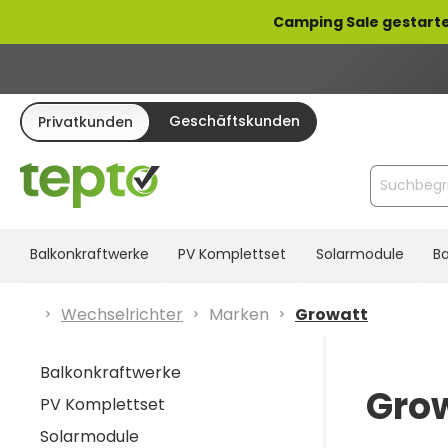
pringen
Zur Hauptnavigation springen
Camping Sale gestarte
Geschäftskunden
Privatkunden
Balkonkraftwerke
PV Komplettset
Solarmodule
Ba
Wechselrichter
Marken
Growatt
Balkonkraftwerke
Grow
PV Komplettset
Solarmodule