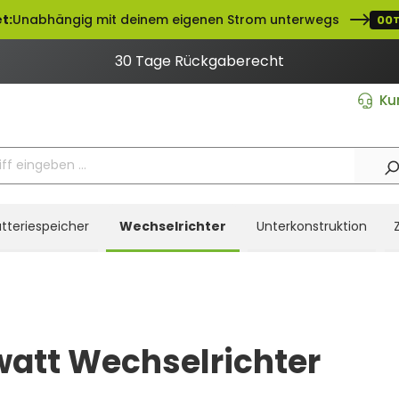
t:
Unabhängig mit deinem eigenen Strom unterwegs
00
30 Tage Rückgaberecht
Ku
tteriespeicher
Wechselrichter
Unterkonstruktion
att Wechselrichter