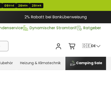
09
26
28
T
Std
Min
Sek
2% Rabatt bei Banküberweisung
ndenservice
Dynamischer Stromtarif
Ratgeber
🇩🇪
DE
Zubehör
Heizung & Klimatechnik
Camping Sale