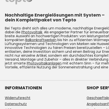
Nachhaltige Energielösungen mit System –
dein Komplettpaket von Tepto
Bei Tepto dreht sich alles um moderne, nachhaltige Energie
dabei die
Photovoltaik
. Als engagierter Partner für erneuerbar
breite Auswahl an hochwertigen Produkten: von leistungsst
kompakten
Balkonkraftwerken
bis hin zu effizienten Wärmep
Lüftungssystemen und Technologien von Marken wie Huawei. Un
innovative Technologien zu fairen Preisen bereitzustellen – 
entlasten, deine Investition sichern und einen Beitrag zur Ene
nicht nur einzelne Artikel, sondern ein durchdachtes Komplet
Versand, Montage und Zubehör – alles in direkter Verbindun
jetzt smarte
Photovoltaikanlagen
mit echtem Sinn – für mehr
Vorteile, effiziente Nutzung der Sonneneinstrahlung und eine
INFORMATIONEN
SHOP SER
Widerrufsrecht
Geschaeftsk
Datenschutz
Angebotsanf