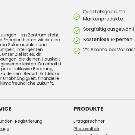
Qualitätsgeprüfte
Markenprodukte
Sorgfältig ausgewählt
lösungen – im Zentrum steht
Kostenlose Experten
e Energien bieten wir dir eine
arken Solarmodulen und
2% Skonto bei Vorkas
umpen, intelligenten
ser Ziel ist es, dir
Lösungen, die deinen Haushalt
rgiewende leisten. Du erhältst
tpaket inklusive Beratung,
g zu deinem Bedarf. Entdecke
 Unabhängigkeit, finanzielle
 klimafreundliche Zukunft.
VICE
PRODUKTE
unden-Registrierung
Ertragsrechner
rage
Photovoltaik