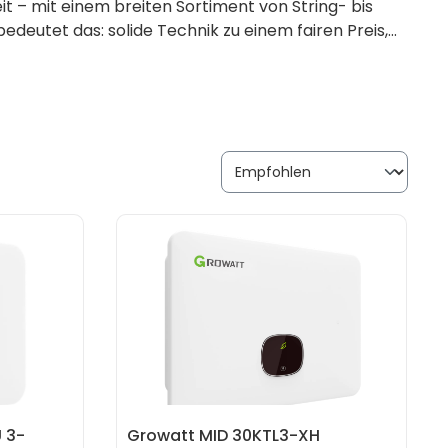
 – mit einem breiten Sortiment von String- bis
deutet das: solide Technik zu einem fairen Preis,
ile und Zubehör sind entsprechend leicht verfügbar.
bei der Auswahl und Auslegung der passenden Anlage.
 3-
Growatt MID 30KTL3-XH