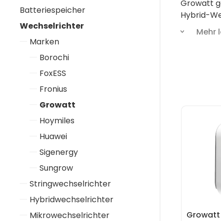
Growatt ge
Batteriespeicher
Hybrid-Wec
Wechselrichter
egal ob kl
Mehr 
Du planst 
Marken
Borochi
FoxESS
Fronius
Growatt
Hoymiles
Huawei
Sigenergy
Sungrow
Stringwechselrichter
Hybridwechselrichter
Growatt
Mikrowechselrichter