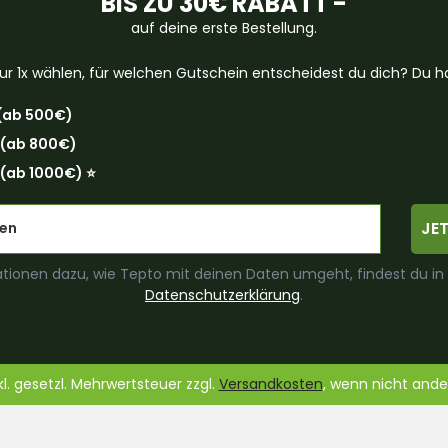
BIS ZU 30€ RABATT -
auf deine erste Bestellung.
ur 1x wählen, für welchen Gutschein entscheidest du dich? Du ha
(ab 500€)
 (ab 800€)
(ab 1000€) ⭐️
JE
tionen dazu, wie Tepto mit deinen Daten umgeht, findest du in
Datenschutzerklärung
.
nkl. gesetzl. Mehrwertsteuer zzgl.
Versandkosten
, wenn nicht and