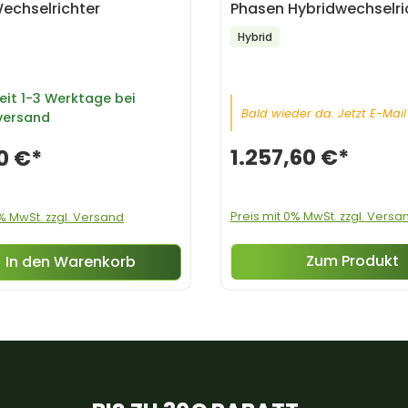
echselrichter
Phasen Hybridwechselri
Hybrid
eit
1-3 Werktage bei
Bald wieder da. Jetzt E-Mail
versand
1.257,60 €*
0 €*
Preis mit 0% MwSt. zzgl. Versa
0% MwSt. zzgl. Versand
Zum Produkt
In den Warenkorb