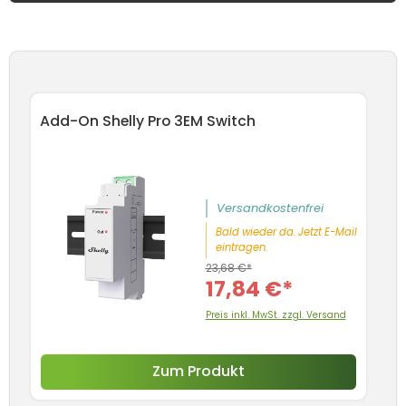
Produktgalerie überspringen
Add-On Shelly Pro 3EM Switch
An
Sc
5
Versandkostenfrei
Bald wieder da. Jetzt E-Mail
eintragen.
23,68 €*
17,84 €*
Preis inkl. MwSt. zzgl. Versand
Zum Produkt