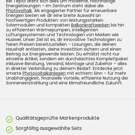
Bei Tepto dreht sich alles um moderne, nachhaltige
Energielösungen – im Zentrum steht dabei die
Photovoltaik
. Als engagierter Partner für erneuerbare
Energien bieten wir dir eine breite Auswahl an
hochwertigen Produkten: von leistungsstarken
Solarmodulen und kompakten
Balkonkraftwerken
bis hin
zu effizienten Wärmepumpen, intelligenten
Lüftungssystemen und Technologien von Marken wie
Huawei. Unser Ziel ist es, dir innovative Technologien zu
fairen Preisen bereitzustellen – Lösungen, die deinen
Haushalt entlasten, deine Investition sichern und einen
Beitrag zur Energiewende leisten. Du erhältst nicht nur
einzelne Artikel, sondern ein durchdachtes Komplettpaket
inklusive Beratung, Versand, Montage und Zubehör – alles
in direkter Verbindung zu deinem Bedarf. Entdecke jetzt
smarte
Photovoltaikanlagen
mit echtem Sinn – für mehr
Unabhängigkeit, finanzielle Vorteile, effiziente Nutzung der
Sonneneinstrahlung und eine klimafreundliche Zukunft.
Qualitätsgeprüfte Markenprodukte
Sorgfältig ausgewählte Sets