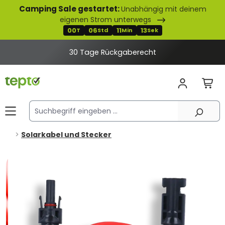
Camping Sale gestartet:
Unabhängig mit deinem
alt springen
eigenen Strom unterwegs
00
06
11
12
T
Std
Min
Sek
30 Tage Rückgaberecht
Solarkabel und Stecker
Bildergalerie überspringen