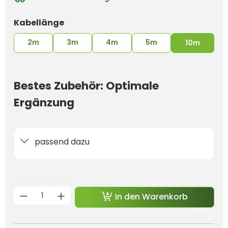
auswählen
Kabellänge
2m
3m
4m
5m
10m
Bestes Zubehör: Optimale
Ergänzung
passend dazu
Produkt Anzahl: Gib den gewünschten 
In den Warenkorb