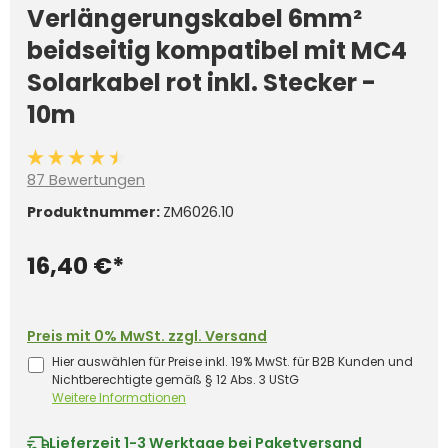
Verlängerungskabel 6mm²
beidseitig kompatibel mit MC4
Solarkabel rot inkl. Stecker -
10m
Durchschnittliche Bewertung von 4.4 von 5 Sternen
87 Bewertungen
Produktnummer:
ZM6026.10
16,40 €*
Preis mit 0% MwSt. zzgl. Versand
Hier auswählen für Preise inkl. 19% MwSt. für B2B Kunden und
Nichtberechtigte gemäß § 12 Abs. 3 UStG
Weitere Informationen
Lieferzeit
1-3 Werktage bei Paketversand