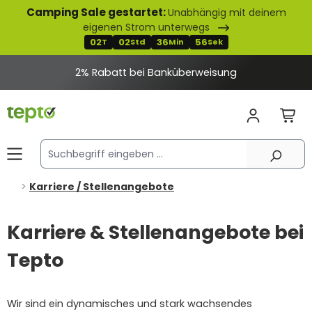
Camping Sale gestartet:
Unabhängig mit deinem
alt springen
eigenen Strom unterwegs
02
02
36
55
T
Std
Min
Sek
2% Rabatt bei Banküberweisung
Karriere / Stellenangebote
Karriere & Stellenangebote bei
Tepto
Wir sind ein dynamisches und stark wachsendes