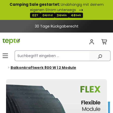
Camping Sale gestartet:
Unabhängig mit deinem
alt springen
eigenen Strom unterwegs
02
04
34
47
T
Std
Min
Sek
30 Tage Rückgaberecht
Balkonkraftwerk 800 W | 2 Module
Bildergalerie überspringen