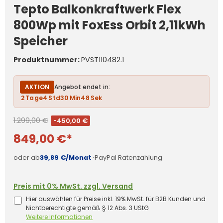
Tepto Balkonkraftwerk Flex
800Wp mit FoxEss Orbit 2,11kWh
Speicher
Produktnummer:
PVST110482.1
AKTION
Angebot endet in:
2
Tage
4
Std
30
Min
47
Sek
1.299,00 €
-450,00 €
849,00 €*
oder ab
39,89 €/Monat
·
PayPal Ratenzahlung
Preis mit 0% MwSt. zzgl. Versand
Hier auswählen für Preise inkl. 19% MwSt. für B2B Kunden und
Nichtberechtigte gemäß § 12 Abs. 3 UStG
Weitere Informationen