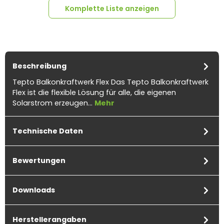
Komplette Liste anzeigen
Beschreibung
Tepto Balkonkraftwerk Flex Das Tepto Balkonkraftwerk
Flex ist die flexible Lösung für alle, die eigenen
4x
Verlängerungskabel
4x
Verlängerungskabel
Solarstrom erzeugen…
Mehr
6mm² beidseitig
4mm² beidseitig
kompatibel mit MC4
kompatibel mit MC4
Solarkabel schwarz inkl.
Solarkabel schwarz inkl.
Technische Daten
Stecker - 5m
Stecker - 3m
Bewertungen
Downloads
Herstellerangaben