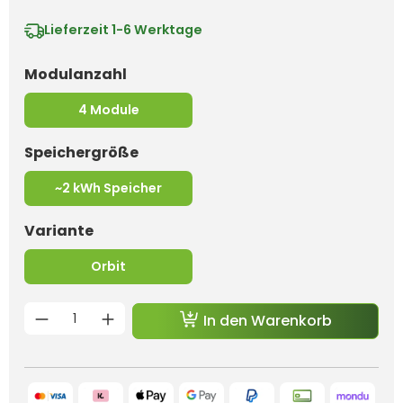
Lieferzeit
1-6 Werktage
auswählen
Modulanzahl
4 Module
auswählen
Speichergröße
~2 kWh Speicher
auswählen
Variante
Orbit
Produkt Anzahl: Gib den gewünschten 
In den Warenkorb