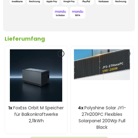
Lieferumfang
1x
FoxEss Orbit M Speicher
4x
Polyshine Solar JY1-
für Balkonkraftwerke
27H200PC Flexibles
2,11kWh
Solarpanel 200Wp Full
Black