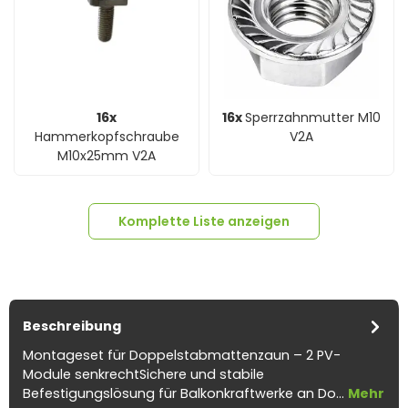
16x
16x
Sperrzahnmutter M10
Hammerkopfschraube
V2A
M10x25mm V2A
Komplette Liste anzeigen
Beschreibung
Montageset für Doppelstabmattenzaun – 2 PV-
4x
SCHWARZE Aluminium-
8x
Classic Flachverbinder
4x
Modulendklemme Klick
2x
Modulmittelklemme
Module senkrechtSichere und stabile
4x
Rechteckkappen
Schiene Solar Anlagen -
4 Loch
ALU schwarz - 30mm
Klick ALU schwarz 28-
Befestigungslösung für Balkonkraftwerke an Do…
Mehr
40x40x28mm schwarz PE
1,2 Meter
35mm