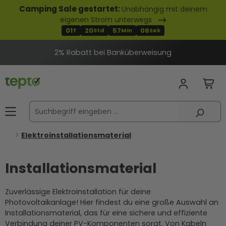
Camping Sale gestartet:
Unabhängig mit deinem
alt springen
eigenen Strom unterwegs
01
20
57
05
T
Std
Min
Sek
2% Rabatt bei Banküberweisung
Elektroinstallationsmaterial
Installationsmaterial
Zuverlässige Elektroinstallation für deine
Photovoltaikanlage! Hier findest du eine große Auswahl an
Installationsmaterial, das für eine sichere und effiziente
Verbindung deiner PV-Komponenten sorgt. Von Kabeln