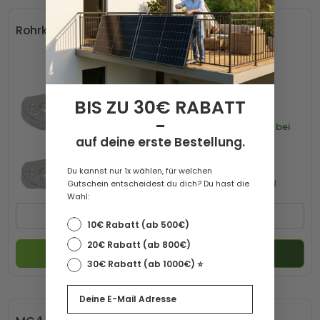
Rohrkabelschuh verzinnt 16mm2 M8 1 Stk
BIS ZU 30€ RABATT
-
Lieferzeit
1-3 Werktage bei
auf deine erste Bestellung.
Paketversand
0,68 €*
Du kannst nur 1x wählen, für welchen
Gutschein entscheidest du dich? Du hast die
Preis inkl. MwSt. zzgl. Versand
Wahl:
6mm2 M8
16mm2 M8
+1
10€ Rabatt (ab 500€)
20€ Rabatt (ab 800€)
In den Warenkorb
30€ Rabatt (ab 1000€) ⭐️
Email