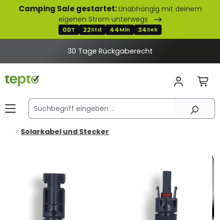
Camping Sale gestartet:
Unabhängig mit deinem
alt springen
eigenen Strom unterwegs
00
22
44
34
T
Std
Min
Sek
30 Tage Rückgaberecht
Solarkabel und Stecker
Bildergalerie überspringen