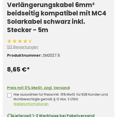
Verlängerungskabel 6mm²
beidseitig kompatibel mit MC4
Solarkabel schwarz inkl.
Stecker - 5m
Durchschnittliche Bewertung von 4.6 von 5 Sternen
123 Bewertungen
Produktnummer:
ZM2027.5
8,65 €*
Preis mit 0% MwSt. zzgl. Versand
Hier auswählen für Preise inkl. 19% MwSt. für B2B Kunden und
Nichtberechtigte gemäß § 12 Abs. 3 UStG
Weitere Informationen
Lieferzeit
1-3 Werktage bei Paketversand