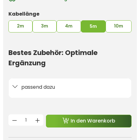
auswählen
Kabellänge
2m
3m
4m
10m
5m
Bestes Zubehör: Optimale
Ergänzung
passend dazu
Produkt Anzahl: Gib den gewünschten 
In den Warenkorb