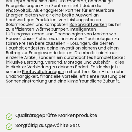
Bei Tepto dreht sich alles um moderne, nachhaltige
Energielösungen – im Zentrum steht dabei die
Photovoltaik
. Als engagierter Partner für erneuerbare
Energien bieten wir dir eine breite Auswahl an
hochwertigen Produkten: von leistungsstarken
Solarmodulen und kompakten
Balkonkraftwerken
bis hin
zu effizienten Wärmepumpen, intelligenten
Lüftungssystemen und Technologien von Marken wie
Huawei. Unser Ziel ist es, dir innovative Technologien zu
fairen Preisen bereitzustellen – Lösungen, die deinen
Haushalt entlasten, deine Investition sichern und einen
Beitrag zur Energiewende leisten. Du erhältst nicht nur
einzelne Artikel, sondern ein durchdachtes Komplettpaket
inklusive Beratung, Versand, Montage und Zubehör – alles
in direkter Verbindung zu deinem Bedarf. Entdecke jetzt
smarte
Photovoltaikanlagen
mit echtem Sinn – für mehr
Unabhängigkeit, finanzielle Vorteile, effiziente Nutzung der
Sonneneinstrahlung und eine klimafreundliche Zukunft.
Qualitätsgeprüfte Markenprodukte
Sorgfältig ausgewählte Sets