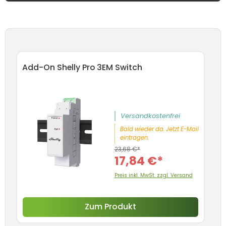
Produktgalerie überspringen
Add-On Shelly Pro 3EM Switch
An
Sc
5
Versandkostenfrei
Bald wieder da. Jetzt E-Mail
eintragen.
23,68 €*
17,84 €*
Preis inkl. MwSt. zzgl. Versand
Zum Produkt