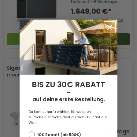
Lieferzeit
1-6 Werktage
1.649,00 €*
Preis mit 0% MwSt. zzgl. Versand
In den Warenkorb
Sigenergy SigenStor Installation Kit for Wall-
mounted
BIS ZU 30€ RABATT
-
auf deine erste Bestellung.
Du kannst nur 1x wählen, für welchen
Gutschein entscheidest du dich? Du hast die
Wahl:
Versandkostenfrei
Angebot auf Anfrage
10€ Rabatt (ab 500€)