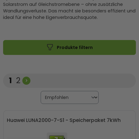
Solarstrom auf Gleichstromebene – ohne zusätzliche
Wandlungsverluste. Das macht sie besonders effizient und
ideal für eine hohe Eigenverbrauchsquote.
Produkte filtern
Seite
Seite
1
2
Huawei LUNA2000-7-S1 - Speicherpaket 7kWh