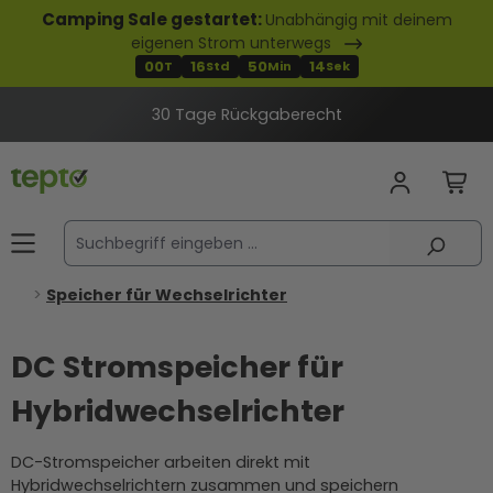
Camping Sale gestartet:
Unabhängig mit deinem
alt springen
eigenen Strom unterwegs
00
16
50
13
T
Std
Min
Sek
30 Tage Rückgaberecht
Speicher für Wechselrichter
DC Stromspeicher für
Hybridwechselrichter
DC-Stromspeicher arbeiten direkt mit
Hybridwechselrichtern zusammen und speichern