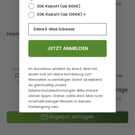
Preis mit 0% MwSt. zzgl. Versand
20€ Rabatt (ab 800€)
30€ Rabatt (ab 1000€) ⭐️
Email
Hoymiles HiOne-accessory
JETZT ANMELDEN
Im Anschluss erhältst du eine E-Mail mit
einem Link um deine Anmeldung zum
Lieferzeit
1-3 Werktage bei
Newsletter zu bestätigen. Damit akzeptierst
Paketversand
du gleichzeitig unsere
Angebot auf Anfrage
Datenschutzbestimmungen. Bitte checke
deinen Spam-Ordner, sollte die E-Mail nicht
Preis mit 0% MwSt. zzgl. Versand
innerhalb weniger Minuten in deinem
Posteingang sein.
Angebot anfragen