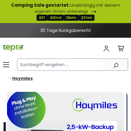
Camping Sale gestartet:
Unabhängig mit deinem
alt springen
eigenen Strom unterwegs
01
03
13
26
T
Std
Min
Sek
30 Tage Rückgaberecht
-50 € mit Code SP50
Hoymiles
Bildergalerie überspringen