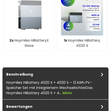
2x
Hoymiles HiBatteryX
1x
Hoymiles HiBattery
Slave
4020 X
Beschreibung
Hoymiles HiBattery 4020 X + 4020 S – 12 kWh PV-
Speicher Set mit integriertem WechselrichterDas
Hoymiles HiBattery 4020 X + 4…
Mehr
Bewertungen