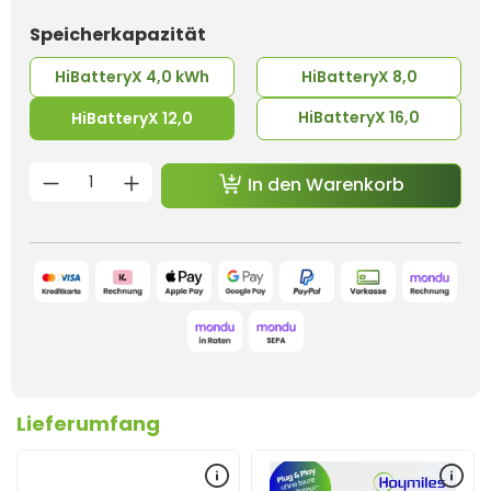
auswählen
Speicherkapazität
HiBatteryX 4,0 kWh
HiBatteryX 8,0
HiBatteryX 16,0
HiBatteryX 12,0
Produkt Anzahl: Gib den gewünschten 
In den Warenkorb
Lieferumfang