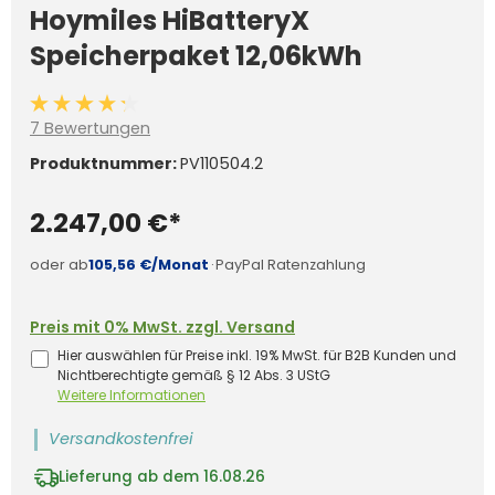
Hoymiles HiBatteryX
Speicherpaket 12,06kWh
Durchschnittliche Bewertung von 4.2 von 5 Sternen
7 Bewertungen
Produktnummer:
PV110504.2
2.247,00 €*
oder ab
105,56 €/Monat
·
PayPal Ratenzahlung
Preis mit 0% MwSt. zzgl. Versand
Hier auswählen für Preise inkl. 19% MwSt. für B2B Kunden und
Nichtberechtigte gemäß § 12 Abs. 3 UStG
Weitere Informationen
Versandkostenfrei
Lieferung ab dem 16.08.26