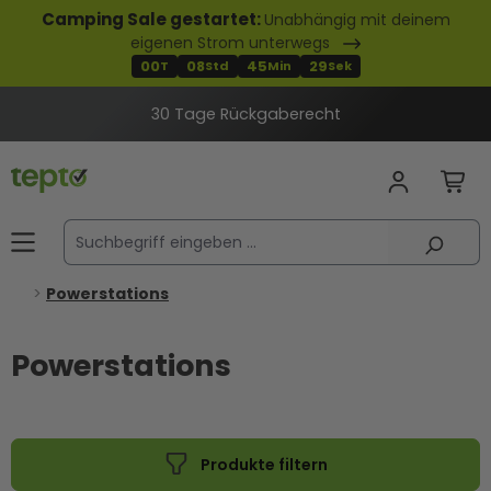
Camping Sale gestartet:
Unabhängig mit deinem
alt springen
eigenen Strom unterwegs
00
08
45
29
T
Std
Min
Sek
30 Tage Rückgaberecht
Powerstations
Powerstations
Produkte filtern