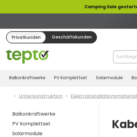
pringen
Zur Hauptnavigation springen
Camping Sale gestart
Geschäftskunden
Privatkunden
Balkonkraftwerke
PV Komplettset
Solarmodule
Ba
Unterkonstruktion
Elektroinstallationsmaterial
Balkonkraftwerke
Kabe
PV Komplettset
Solarmodule