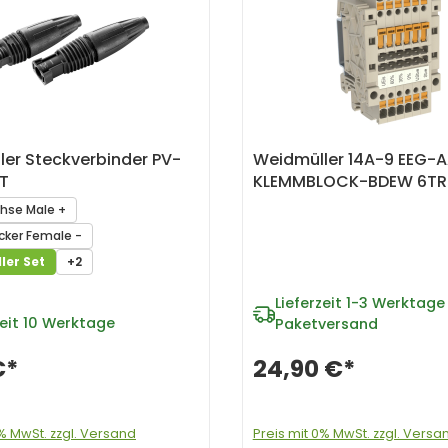
er Steckverbinder PV-
Weidmüller 14A-9 EEG-
ET
KLEMMBLOCK-BDEW 6TR
se Male +
ker Female -
ler Set
+2
Lieferzeit
1-3 Werktage 
eit
10 Werktage
Paketversand
€*
24,90 €*
0% MwSt. zzgl. Versand
Preis mit 0% MwSt. zzgl. Versa