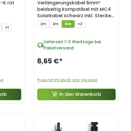
-K rot
Verlängerungskabel 6mm²
beidseitig kompatibel mit MC4
Solarkabel schwarz inkl. Stecker
- 5m
2m
3m
5m
+2
+1
Lieferzeit
1-3 Werktage bei
Paketversand
8,65 €*
nd
Preis mit 0% MwSt. zzgl. Versand
orb
In den Warenkorb