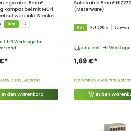
erungskabel 6mm²
Solarkabel 6mm² H1Z2Z2
ig kompatibel mit MC4
(Meterware)
el schwarz inkl. Stecker
m
10m
+2
Rot
Rot 500m
Schwarz
eit
1-3 Werktage bei
Lieferzeit
1-6 Werktage
versand
 €*
1,69 €*
0% MwSt. zzgl. Versand
Preis mit 0% MwSt. zzgl. Versa
In den Warenkorb
In den Warenk