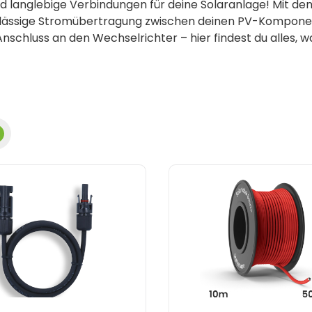
d langlebige Verbindungen für deine Solaranlage! Mit de
rlässige Stromübertragung zwischen deinen PV-Komponent
nschluss an den Wechselrichter – hier findest du alles, wa
te