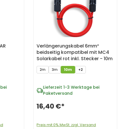
AAR
Verlängerungskabel 6mm²
beidseitig kompatibel mit MC4
Solarkabel rot inkl. Stecker - 10m
2m
3m
10m
+2
bei
Lieferzeit
1-3 Werktage bei
Paketversand
16,40 €*
nd
Preis mit 0% MwSt. zzgl. Versand