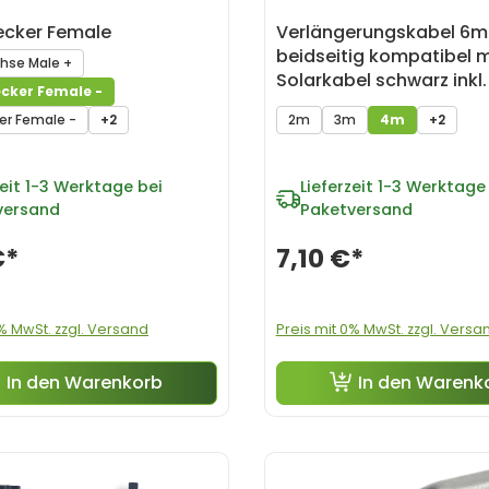
cker Female
Verlängerungskabel 6
beidseitig kompatibel 
se Male +
Solarkabel schwarz inkl.
cker Female -
- 4m
er Female -
+2
2m
3m
4m
+2
eit
1-3 Werktage bei
Lieferzeit
1-3 Werktage 
versand
Paketversand
€*
7,10 €*
0% MwSt. zzgl. Versand
Preis mit 0% MwSt. zzgl. Versa
In den Warenkorb
In den Warenk