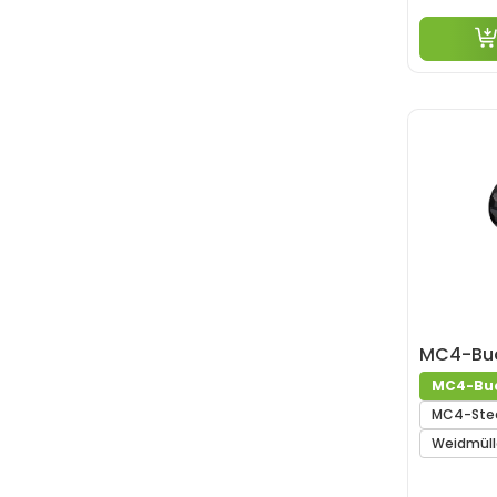
MC4-Buc
MC4-Buc
MC4-Stec
Weidmüll