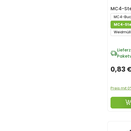
MC4-Ste
MC4-Buch
MC4-Ste
Weidmüll
Lieferz
Paket
0,83 
Preis mit 