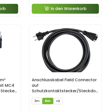
orb
In den Warenkorb
mm²
Anschlusskabel Field Connector
mit MC4
auf
 Stecker
Schutzkontaktstecker/Steckdos
e Kabel - 5m
3m
5m
+2