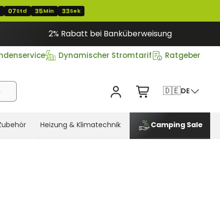
07
35
32
Std
Min
Sek
2% Rabatt bei Banküberweisung
ndenservice
Dynamischer Stromtarif
Ratgeber
🇩🇪
DE
Zubehör
Heizung & Klimatechnik
Camping Sale