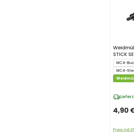
Weidmüll
STICK S
MC4-Buch
MC4-Stec
Weidmül
Lieferz
4,90 
Preis mit 