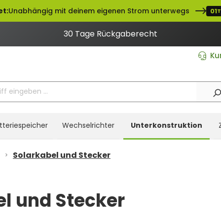
et:
Unabhängig mit deinem eigenen Strom unterwegs
01
T
30 Tage Rückgaberecht
Ku
tteriespeicher
Wechselrichter
Unterkonstruktion
Solarkabel und Stecker
l und Stecker