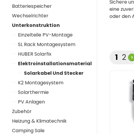
Sichere un
Batteriespeicher
eine zuve
Wechselrichter
oder den A
Unterkonstruktion
Einzelteile PV-Montage
SL Rack Montagesystem
HUBER Solarfix
Seite
Sei
1
2
Elektroinstallationsmaterial
Solarkabel Und Stecker
K2 Montagesystem
Solarthermie
PV Anlagen
Zubehör
Heizung & Klimatechnik
Camping Sale