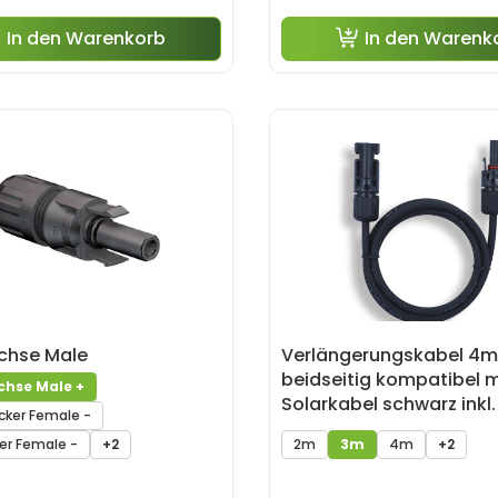
In den Warenkorb
In den Warenk
hse Male
Verlängerungskabel 4
beidseitig kompatibel 
hse Male +
Solarkabel schwarz inkl.
ker Female -
- 3m
er Female -
+2
2m
3m
4m
+2