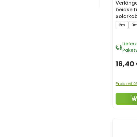
Verläng
beidseit
Solarkab
- 10m
2m
3
Lieferz
Paket
16,40
Preis mit 