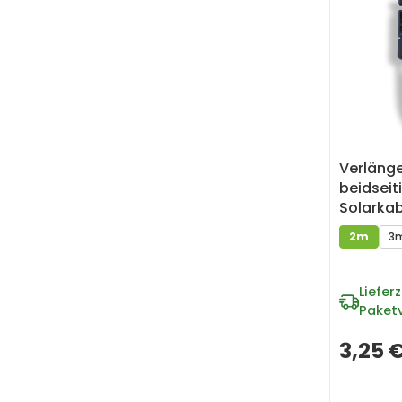
Verläng
beidseit
Solarkab
- 2m
2m
3
Lieferz
Paket
3,25 