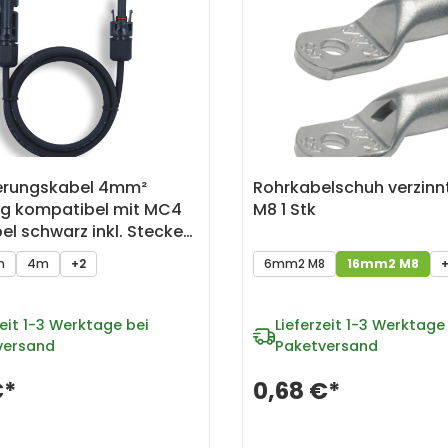
erungskabel 4mm²
Rohrkabelschuh verzin
ig kompatibel mit MC4
M8 1 Stk
el schwarz inkl. Stecker
m
4m
+2
6mm2 M8
16mm2 M8
+
eit
1-3 Werktage bei
Lieferzeit
1-3 Werktage 
versand
Paketversand
€*
0,68 €*