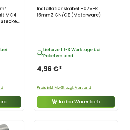
mm²
Installationskabel H07V-K
mit MC4
16mm2 GN/GE (Meterware)
 Stecker
bei
Lieferzeit
1-3 Werktage bei
Paketversand
4,96 €*
nd
Preis inkl. MwSt. zzgl. Versand
orb
In den Warenkorb