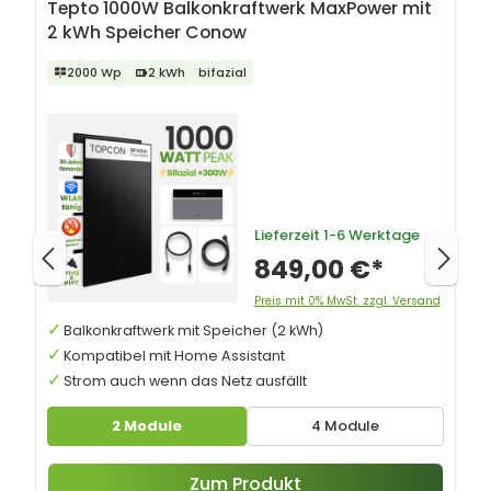
Tepto 1000W Balkonkraftwerk MaxPower mit
2 kWh Speicher Conow
2000 Wp
2 kWh
bifazial
Lieferzeit
1-6 Werktage
849,00 €*
Preis mit 0% MwSt. zzgl. Versand
Balkonkraftwerk mit Speicher (2 kWh)
Kompatibel mit Home Assistant
Strom auch wenn das Netz ausfällt
2 Module
4 Module
Zum Produkt