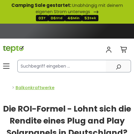
Camping Sale gestartet:
Unabhängig mit deinem
alt springen
eigenen Strom unterwegs
03
06
46
52
T
Std
Min
Sek
Balkonkraftwerke
Die ROI-Formel - Lohnt sich die
Rendite eines Plug and Play
Solarpanels in Deutschland?