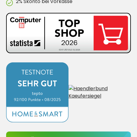
2% Skonto bei Vorkasse