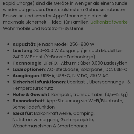
Rapid Charge) sind die Geräte in weniger als einer Stunde
wieder aufgeladen. Dank stoßfestem Gehäuse, robuster
Bauweise und smarter App-Steuerung bieten sie
maximale Sicherheit – ideal für Familien,
Balkonkraftwerke
,
Wohnmobile und Notstrom-Systeme.
Kapazität
: je nach Modell 256–800 W
Leistung
: 300–800 W Ausgang / je nach Modell bis
2400 W Boost (X-Boost-Technologie)
Technologie
: LiFePO₄-Akku mit über 3.000 Ladezyklen
Ladeoptionen
: AC-Steckdose, Solarpanel, DC, USB-C
Ausgängen
: USB-A, USB-C, 12 V DC, 230 V AC
Sicherheitsfunktionen
: Überlast-, Überspannungs- &
Temperaturschutz
Höhe & Gewicht
: Kompakt, transportabel (3,5–12 kg)
Besonderheit
: App-Steuerung via Wi-Fi/Bluetooth,
Schnellladefunktion
Ideal für
: Balkonkraftwerke, Camping,
Notstromversorgung, Gartenprojekte,
Waschmaschinen & Smartphones