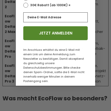
Delta
Wh
W
Zusatz-Speicher
Notstrom
30€ Rabatt (ab 1000€) ⭐️
2
Email
EcoFl
2.
Leistungsstarker
Haus,
2.0
ow
40
Solargenerator mit
Werkstatt,
48
Delta
0
X-Boost & Smart-
größere
Wh
2 Max
W
App-Integration
Verbraucher
JETZT ANMELDEN
EcoFl
3.6
3.6
Premium-Modell für
Notstrom,
ow
00
00
maximale
Photovoltaik-
Im Anschluss erhältst du eine E-Mail mit
Delta
Wh
W
Unabhängigkeit
Systeme
einem Link um deine Anmeldung zum
Pro
Newsletter zu bestätigen. Damit akzeptierst
du gleichzeitig unsere
EcoFl
4.
Gewerbe,
Datenschutzbestimmungen. Bitte checke
4.0
Neueste Generation
ow
00
Energieprojekt
deinen Spam-Ordner, sollte die E-Mail nicht
00
mit Innovation &
Delta
0
e, Stromnetz-
innerhalb weniger Minuten in deinem
Wh
höherer Effizienz
Pro 3
W
Integration
Posteingang sein.
Was macht EcoFlow so besonders?