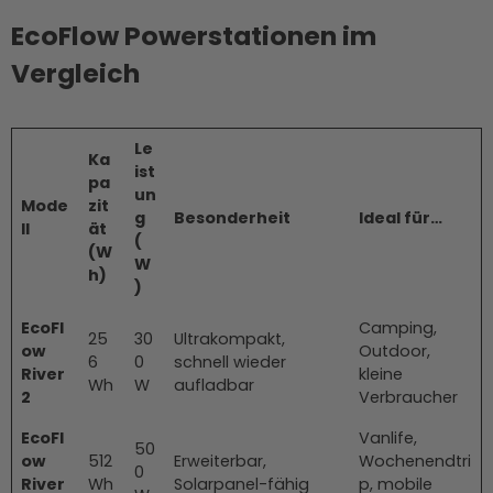
EcoFlow Powerstationen im
Vergleich
Le
Ka
ist
pa
un
Mode
zit
g
Besonderheit
Ideal für…
ll
ät
(
(W
W
h)
)
EcoFl
Camping,
25
30
Ultrakompakt,
ow
Outdoor,
6
0
schnell wieder
River
kleine
Wh
W
aufladbar
2
Verbraucher
EcoFl
Vanlife,
50
ow
512
Erweiterbar,
Wochenendtri
0
River
Wh
Solarpanel-fähig
p, mobile