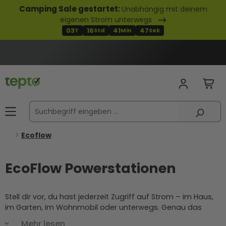
Camping Sale gestartet:
Unabhängig mit deinem
alt springen
eigenen Strom unterwegs
03
16
41
46
T
Std
Min
Sek
Ecoflow
EcoFlow Powerstationen
Stell dir vor, du hast jederzeit Zugriff auf Strom – im Haus,
im Garten, im Wohnmobil oder unterwegs. Genau das
ermöglichen dir die EcoFlow Powerstationen. Als einer der
Mehr lesen