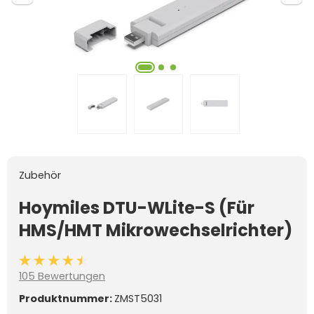
Zubehör
Hoymiles DTU-WLite-S (Für
HMS/HMT Mikrowechselrichter)
Durchschnittliche Bewertung von 4.4 von 5 Sternen
105 Bewertungen
Produktnummer:
ZMST5031