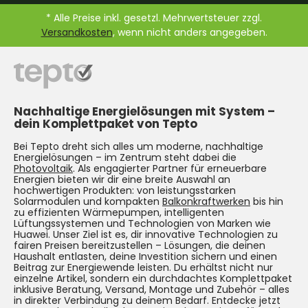
* Alle Preise inkl. gesetzl. Mehrwertsteuer zzgl.
Versandkosten
, wenn nicht anders angegeben.
Nachhaltige Energielösungen mit System –
dein Komplettpaket von Tepto
Bei Tepto dreht sich alles um moderne, nachhaltige
Energielösungen – im Zentrum steht dabei die
Photovoltaik
. Als engagierter Partner für erneuerbare
Energien bieten wir dir eine breite Auswahl an
hochwertigen Produkten: von leistungsstarken
Solarmodulen und kompakten
Balkonkraftwerken
bis hin
zu effizienten Wärmepumpen, intelligenten
Lüftungssystemen und Technologien von Marken wie
Huawei. Unser Ziel ist es, dir innovative Technologien zu
fairen Preisen bereitzustellen – Lösungen, die deinen
Haushalt entlasten, deine Investition sichern und einen
Beitrag zur Energiewende leisten. Du erhältst nicht nur
einzelne Artikel, sondern ein durchdachtes Komplettpaket
inklusive Beratung, Versand, Montage und Zubehör – alles
in direkter Verbindung zu deinem Bedarf. Entdecke jetzt