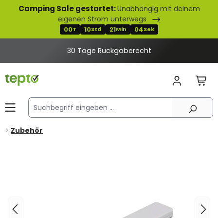
Camping Sale gestartet:
Unabhängig mit deinem
alt springen
eigenen Strom unterwegs
00
10
21
04
T
Std
Min
Sek
30 Tage Rückgaberecht
Zubehör
Bildergalerie überspringen