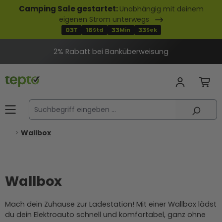
Camping Sale gestartet:
Unabhängig mit deinem
alt springen
eigenen Strom unterwegs
03
16
33
32
T
Std
Min
Sek
Wallbox
Wallbox
Mach dein Zuhause zur Ladestation! Mit einer Wallbox lädst
du dein Elektroauto schnell und komfortabel, ganz ohne