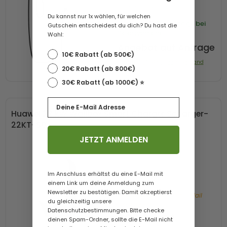
Versandkostenfrei
Du kannst nur 1x wählen, für welchen
Lieferzeit
1-3 Werktage bei
Gutschein entscheidest du dich? Du hast die
Paketversand
Wahl:
Angebot auf Anfrage
10€ Rabatt (ab 500€)
Preis mit 0% MwSt. zzgl. Versand
20€ Rabatt (ab 800€)
30€ Rabatt (ab 1000€) ⭐️
Email
Huawei 22 kW Wallbox Smart Charger Scharger-
22KT-S0
JETZT ANMELDEN
Im Anschluss erhältst du eine E-Mail mit
einem Link um deine Anmeldung zum
Newsletter zu bestätigen. Damit akzeptierst
Bald wieder da. Jetzt E-Mail
du gleichzeitig unsere
eintragen.
Datenschutzbestimmungen. Bitte checke
636,65 €*
deinen Spam-Ordner, sollte die E-Mail nicht