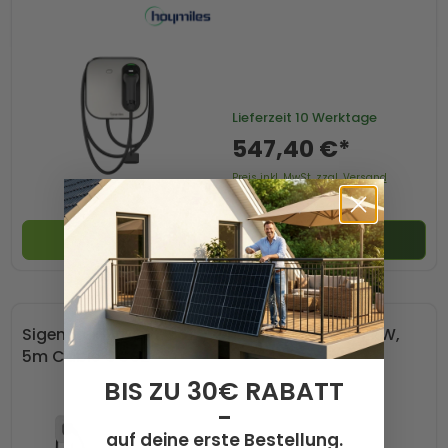
Lieferzeit
10 Werktage
547,40 €*
Preis inkl. MwSt. zzgl. Versand
In den Warenkorb
Sigenstor EVDC 12 5S2 / Charging Module 12kW,
5m Cable CCS2
BIS ZU 30€ RABATT
-
auf deine erste Bestellung.