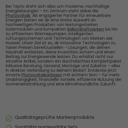
Bei Tepto dreht sich alles um moderne, nachhaltige
Energielösungen – im Zentrum steht dabei die
Photovoltaik
. Als engagierter Partner für erneuerbare
Energien bieten wir dir eine breite Auswahl an
hochwertigen Produkten: von leistungsstarken
Solarmodulen und kompakten
Balkonkraftwerken
bis hin
zu effizienten Wärmepumpen, intelligenten
Lüftungssystemen und Technologien von Marken wie
Huawei. Unser Ziel ist es, dir innovative Technologien zu
fairen Preisen bereitzustellen – Lösungen, die deinen
Haushalt entlasten, deine Investition sichern und einen
Beitrag zur Energiewende leisten. Du erhältst nicht nur
einzelne Artikel, sondern ein durchdachtes Komplettpaket
inklusive Beratung, Versand, Montage und Zubehör – alles
in direkter Verbindung zu deinem Bedarf. Entdecke jetzt
smarte
Photovoltaikanlagen
mit echtem Sinn – für mehr
Unabhängigkeit, finanzielle Vorteile, effiziente Nutzung der
Sonneneinstrahlung und eine klimafreundliche Zukunft.
Qualitätsgeprüfte Markenprodukte
Sorgfältig ausgewählte Sets