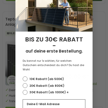
Tepto HomePremium 17 kWp Trina Huawei PV-
Anlage Speicher erweiterbar
16,83 kWp
monofazial
BIS ZU 30€ RABATT
-
auf deine erste Bestellung.
Du kannst nur 1x wählen, für welchen
Gutschein entscheidest du dich? Du hast die
Lieferzeit
1-6 Werktage
Wahl:
4.990,00 €*
10€ Rabatt (ab 500€)
Preis mit 0% MwSt. zzgl. Versand
20€ Rabatt (ab 800€)
Dein Set, deine Regeln - Konfigurierbar statt Festpaket
30€ Rabatt (ab 1000€) ⭐️
Huawei KI-gestützter Wechselrichter
Email
Trina 465Wp oder Jolywood 500Wp