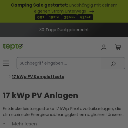
Camping Sale gestartet:
Unabhängig mit deinem
alt springen
eigenen Strom unterwegs
00
19
28
41
T
Std
Min
Sek
30 Tage Rückgaberecht
17 kWp PV Komplettsets
17 kWp PV Anlagen
Entdecke leistungsstarke 17 kWp Photovoltaikanlagen, die
dir maximale Energieunabhängigkeit ermöglichen! Unsere
17 kWp Photovoltaikanlage Komplettsets sind perfekt für
Mehr lesen
größere Haushalte und gewerbliche Anwendungen, die