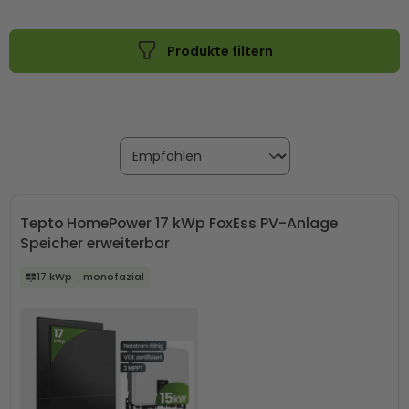
ihren eigenen Solarstrom effizient nutzen möchten. Ob mit
oder ohne Speicher – du hast die Wahl, welche Lösung am
Produkte filtern
besten zu deinem Energiebedarf passt.
Tepto HomePower 17 kWp FoxEss PV-Anlage
Speicher erweiterbar
17 kWp
monofazial