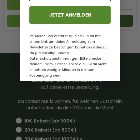
Trina 465 Wp
Jolywood 500 Wp
JETZT ANMELDEN
Zum Produkt
Im Anschluss erhältst du eine E-Mail mit
einem Link um deine Anmeldung zum
Newsletter zu bestätigen. Damit akzeptierst
du gleichzeitig unsere
Datenschutzbestimmungen. Bitte checke
deinen Spam-Ordner, sollte die E-Mail nicht
innerhalb weniger Minuten in deinem
Posteingang sein.
BIS ZU 30€ RABATT -
auf deine erste Bestellung.
Du kannst nur 1x wählen, für welchen Gutschein
entscheidest du dich? Du hast die Wahl:
10€ Rabatt (ab 500€)
20€ Rabatt (ab 800€)
30€ Rabatt (ab 1000€) ⭐️