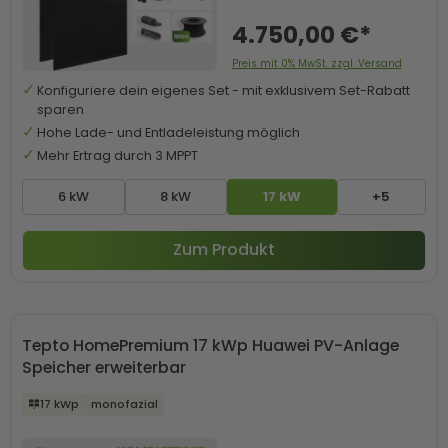
4.750,00 €*
Preis mit 0% MwSt. zzgl. Versand
Konfiguriere dein eigenes Set - mit exklusivem Set-Rabatt
sparen
Hohe Lade- und Entladeleistung möglich
Mehr Ertrag durch 3 MPPT
6 kW
8 kW
17 kW
+5
Zum Produkt
Tepto HomePremium 17 kWp Huawei PV-Anlage
Speicher erweiterbar
17 kWp
monofazial