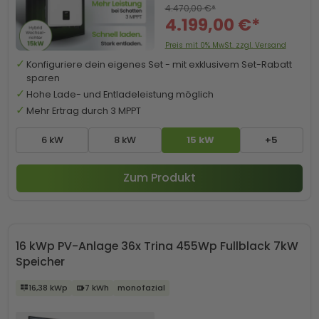
4.470,00 €*
4.199,00 €*
Preis mit 0% MwSt. zzgl. Versand
Konfiguriere dein eigenes Set - mit exklusivem Set-Rabatt
sparen
Hohe Lade- und Entladeleistung möglich
Mehr Ertrag durch 3 MPPT
6 kW
8 kW
15 kW
+5
Zum Produkt
16 kWp PV-Anlage 36x Trina 455Wp Fullblack 7kW
Speicher
16,38 kWp
7 kWh
monofazial