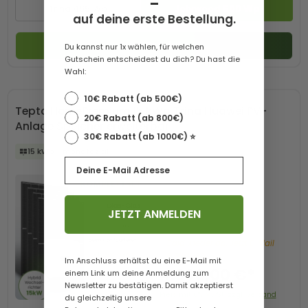
-
Trina 465 Wp
Jolywood 500 Wp
auf deine erste Bestellung.
Zum Produkt
Du kannst nur 1x wählen, für welchen
Gutschein entscheidest du dich? Du hast die
Wahl:
10€ Rabatt (ab 500€)
Tepto HomePremium 15 kWp Trina Huawei PV-
20€ Rabatt (ab 800€)
Anlage Speicher erweiterbar
30€ Rabatt (ab 1000€) ⭐️
15 kWp
monofazial
Email
JETZT ANMELDEN
Bald wieder da. Jetzt E-Mail
eintragen.
Im Anschluss erhältst du eine E-Mail mit
4.690,00 €*
einem Link um deine Anmeldung zum
Newsletter zu bestätigen. Damit akzeptierst
Preis mit 0% MwSt. zzgl. Versand
du gleichzeitig unsere