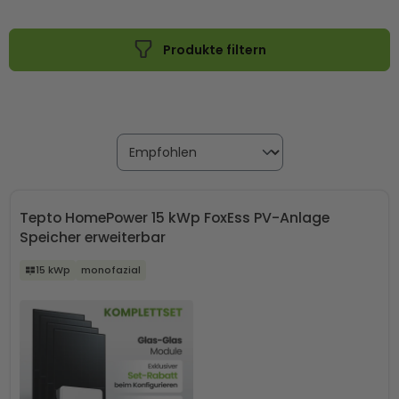
ihren eigenen Solarstrom effizient nutzen möchten. Ob mit
oder ohne Speicher – du hast die Wahl, welche Lösung am
Produkte filtern
besten zu deinem Energiebedarf passt.
Tepto HomePower 15 kWp FoxEss PV-Anlage
Speicher erweiterbar
15 kWp
monofazial