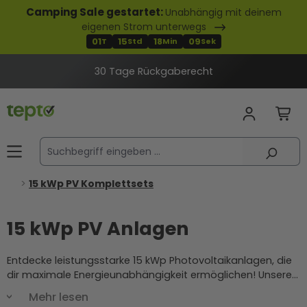
Camping Sale gestartet:
Unabhängig mit deinem
alt springen
eigenen Strom unterwegs
01
15
18
08
T
Std
Min
Sek
30 Tage Rückgaberecht
15 kWp PV Komplettsets
15 kWp PV Anlagen
Entdecke leistungsstarke 15 kWp Photovoltaikanlagen, die
dir maximale Energieunabhängigkeit ermöglichen! Unsere
15 kWp Photovoltaikanlage Komplettsets sind perfekt für
Mehr lesen
größere Haushalte und gewerbliche Anwendungen, die