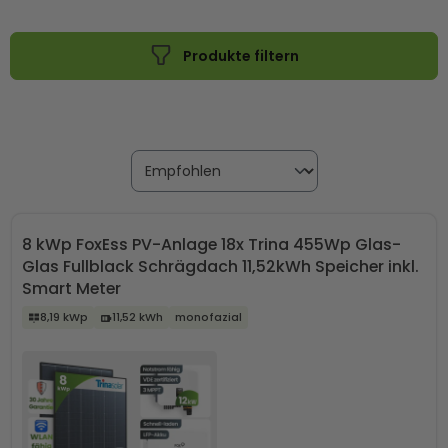
Wähle zwischen Komplettsets mit oder ohne Speicher und
mache deine Energieversorgung zukunftssicher.
Produkte filtern
8 kWp FoxEss PV-Anlage 18x Trina 455Wp Glas-
Glas Fullblack Schrägdach 11,52kWh Speicher inkl.
Smart Meter
8,19 kWp
11,52 kWh
monofazial