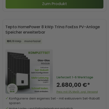
Zum Produkt
Tepto HomePower 8 kWp Trina FoxEss PV-Anlage
Speicher erweiterbar
8,19 kWp
monofazial
Lieferzeit
1-6 Werktage
2.680,00 €*
Preis mit 0% MwSt. zzgl. Versand
Konfiguriere dein eigenes Set - mit exklusivem Set-Rabatt
sparen
Hohe Lade- und Entladeleistung möglich