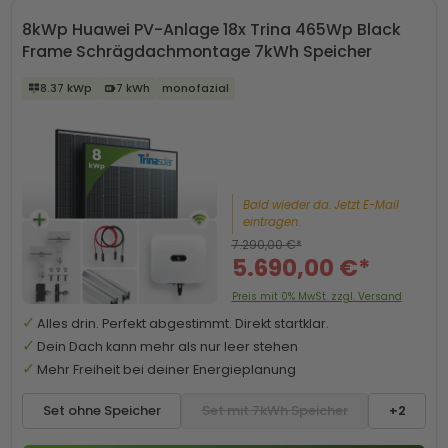
8kWp Huawei PV-Anlage 18x Trina 465Wp Black
Frame Schrägdachmontage 7kWh Speicher
8.37 kWp
7 kWh
monofazial
Bald wieder da. Jetzt E-Mail
eintragen.
7.290,00 €*
5.690,00 €*
Preis mit 0% MwSt. zzgl. Versand
Alles drin. Perfekt abgestimmt. Direkt startklar.
Dein Dach kann mehr als nur leer stehen
Mehr Freiheit bei deiner Energieplanung
Set ohne Speicher
Set mit 7kWh Speicher
+2