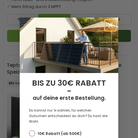
Mehr Ertrag durch 3 MPPT
6 kW
8 kW
10 kW
+5
Zum Produkt
Tepto HomePremium 8 kWp Huawei PV-Anlage
Speicher erweiterbar
BIS ZU 30€ RABATT
8 kWp
monofazial
-
auf deine erste Bestellung.
Du kannst nur 1x wählen, für welchen
Gutschein entscheidest du dich? Du hast die
Wahl:
Lieferzeit
1-6 Werktage
10€ Rabatt (ab 500€)