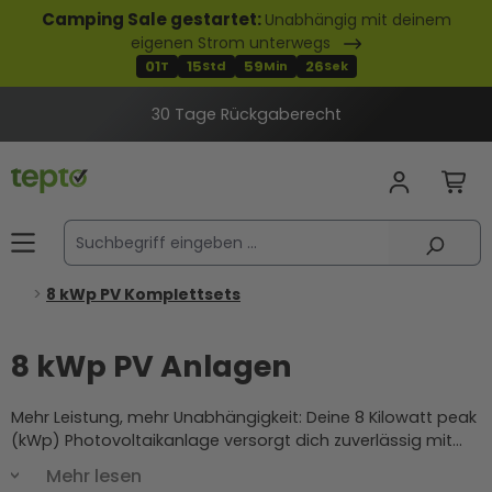
Camping Sale gestartet:
Unabhängig mit deinem
alt springen
eigenen Strom unterwegs
01
15
59
25
T
Std
Min
Sek
30 Tage Rückgaberecht
8 kWp PV Komplettsets
8 kWp PV Anlagen
Mehr Leistung, mehr Unabhängigkeit: Deine 8 Kilowatt peak
(kWp) Photovoltaikanlage versorgt dich zuverlässig mit
Strom! Unsere 8 kWp Photovoltaikanlagen sind optimal auf
Mehr lesen
private und gewerbliche Anwendungen abgestimmt.