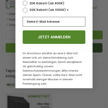
2.900,00 €*
20€ Rabatt (ab 800€)
Preis mit 0% MwSt. zzgl. Versand
30€ Rabatt (ab 1000€) ⭐️
Dein Set, deine Regeln - Konfigurierbar statt Festpaket
Email
Huawei KI-gestützter Wechselrichter
Trina 465Wp oder Jolywood 500Wp
Trina 465 Wp
Jolywood 500 Wp
JETZT ANMELDEN
Zum Produkt
Im Anschluss erhältst du eine E-Mail mit
einem Link um deine Anmeldung zum
Newsletter zu bestätigen. Damit akzeptierst
du gleichzeitig unsere
Tepto HomePremium 8 kWp Trina Huawei PV-
Datenschutzbestimmungen. Bitte checke
deinen Spam-Ordner, sollte die E-Mail nicht
Anlage Speicher erweiterbar
innerhalb weniger Minuten in deinem
Posteingang sein.
8,19 kWp
monofazial