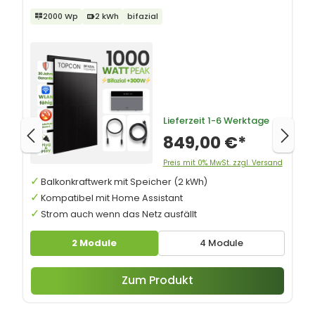
2000 Wp
2 kWh
bifazial
Lieferzeit
1-6 Werktage
849,00 €*
Preis mit 0% MwSt. zzgl. Versand
Balkonkraftwerk mit Speicher (2 kWh)
Kompatibel mit Home Assistant
Strom auch wenn das Netz ausfällt
2 Module
4 Module
Zum Produkt