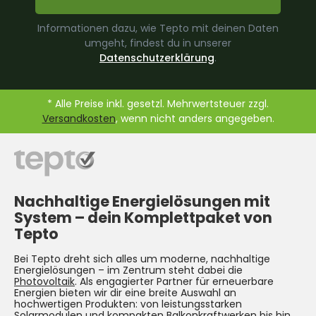
Informationen dazu, wie Tepto mit deinen Daten
umgeht, findest du in unserer
Datenschutzerklärung
.
* Alle Preise inkl. gesetzl. Mehrwertsteuer zzgl.
Versandkosten
, wenn nicht anders angegeben.
Nachhaltige Energielösungen mit
System –
dein Komplettpaket von
Tepto
Bei Tepto dreht sich alles um moderne, nachhaltige
Energielösungen – im Zentrum steht dabei die
Photovoltaik
. Als engagierter Partner für erneuerbare
Energien bieten wir dir eine breite Auswahl an
hochwertigen Produkten: von leistungsstarken
Solarmodulen und kompakten
Balkonkraftwerken
bis hin