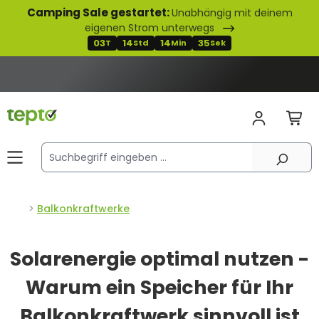
Camping Sale gestartet:
Unabhängig mit deinem
alt springen
eigenen Strom unterwegs
03
14
14
34
T
Std
Min
Sek
Balkonkraftwerke
Solarenergie optimal nutzen -
Warum ein Speicher für Ihr
Balkonkraftwerk sinnvoll ist