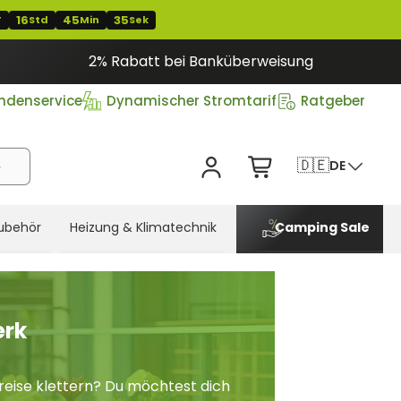
16
45
34
T
Std
Min
Sek
2% Rabatt bei Banküberweisung
ndenservice
Dynamischer Stromtarif
Ratgeber
🇩🇪
DE
ubehör
Heizung & Klimatechnik
Camping Sale
erk
preise klettern? Du möchtest dich