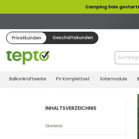
pringen
Zur Hauptnavigation springen
Camping Sale gestarte
Geschäftskunden
Privatkunden
Balkonkraftwerke
PV Komplettset
Solarmodule
INHALTSVERZEICHNIS
Überblick