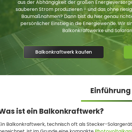
aus der Abhängigkeit der großen Energieversorge
sauberen Strom produzieren – und das ohne riesi
Baumaßnahmen? Dann bist du hier genau richtig.
persönlicher Einstieg in die Energiewende. Wir 
Balkonkraftwerke und Solaran
Balkonkraftwerk kaufen
Einführung
Was ist ein Balkonkraftwerk?
Ein Balkonkraftwerk, technisch oft als Stecker-Solargerä
bezeichnet, ist im Grunde eine kompakte
Photovoltaikan