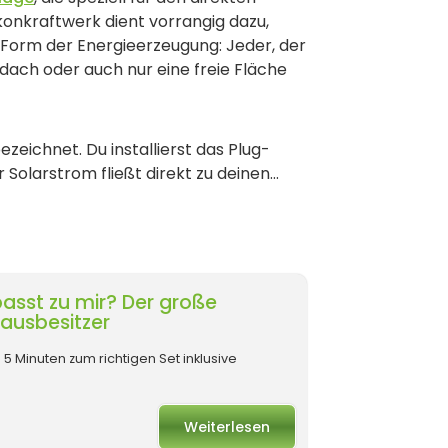
lkonkraftwerk dient vorrangig dazu,
 Form der Energieerzeugung: Jeder, der
dach oder auch nur eine freie Fläche
bezeichnet. Du installierst das Plug-
 Solarstrom fließt direkt zu deinen
uter oder der Standby-Betrieb deines
evor teurer Netzstrom zugekauft wird.
asst zu mir? Der große
ausbesitzer
 5 Minuten zum richtigen Set inklusive
Weiterlesen