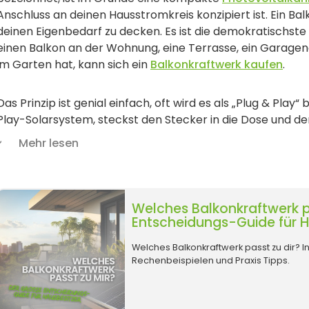
Anschluss an deinen Hausstromkreis konzipiert ist. Ein Ba
deinen Eigenbedarf zu decken. Es ist die demokratischste
einen Balkon an der Wohnung, eine Terrasse, ein Garagen
im Garten hat, kann sich ein
Balkonkraftwerk kaufen
.
Das Prinzip ist genial einfach, oft wird es als „Plug & Play“ 
Play-Solarsystem, steckst den Stecker in die Dose und der
Verbrauchern im Haushalt. Der Kühlschrank, der WLAN-Ro
Mehr lesen
Fernsehers nutzen dann vorrangig deinen Sonnenstrom, b
Du verlangsamst also buchstäblich deinen Stromzähler.
Welches Balkonkraftwerk p
Entscheidungs-Guide für H
Welches Balkonkraftwerk passt zu dir? In
Rechenbeispielen und Praxis Tipps.