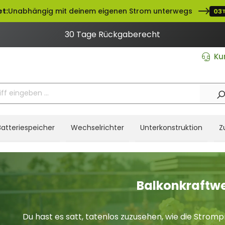
t:
Unabhängig mit deinem eigenen Strom unterwegs
03
30 Tage Rückgaberecht
Ku
Batteriespeicher
Wechselrichter
Unterkonstruktion
Z
Balkonkraftw
Du hast es satt, tatenlos zuzusehen, wie die Strom