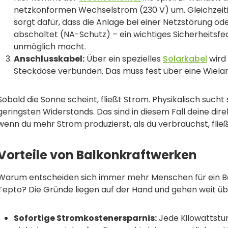
netzkonformen Wechselstrom (230 V) um. Gleichzeit
sorgt dafür, dass die Anlage bei einer Netzstörung od
abschaltet (NA-Schutz) – ein wichtiges Sicherheitsfe
unmöglich macht.
Anschlusskabel:
Über ein spezielles
Solarkabel
wird 
Steckdose verbunden. Das muss fest über eine Wiela
Sobald die Sonne scheint, fließt Strom. Physikalisch suc
geringsten Widerstands. Das sind in diesem Fall deine dir
wenn du mehr Strom produzierst, als du verbrauchst, fließ
Vorteile von Balkonkraftwerken
Warum entscheiden sich immer mehr Menschen für ein B
Tepto? Die Gründe liegen auf der Hand und gehen weit üb
Sofortige Stromkostenersparnis:
Jede Kilowattstun