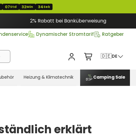
07
32
33
T
Std
Min
Sek
2% Rabatt bei Banküberweisung
ndenservice
Dynamischer Stromtarif
Ratgeber
🇩🇪
DE
ubehör
Heizung & Klimatechnik
Camping Sale
tändlich erklärt