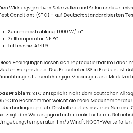
Den Wirkungsgrad von Solarzellen und Solarmodulen mis
Test Conditions (STC) – auf Deutsch: standardisierten Te
Sonneneinstrahlung: 1.000 W/m²
Zelltemperatur: 25 °C
Luftmasse: AM 1.5
Diese Bedingungen lassen sich reproduzierbar im Labor 
Module vergleichbar. Das Fraunhofer ISE in Freiburg ist d
Einrichtungen für unabhängige Messungen und Modulzertif
Das Problem
: STC entspricht nicht dem deutschen Allta
35 °C im Hochsommer weicht die reale Modultemperatur 
Laborbedingungen ab. Deshalb gibt es noch die Nominal
sie zeigt den Wirkungsgrad unter realistischeren Betrie
Umgebungstemperatur, 1 m/s Wind). NOCT-Werte fallen i