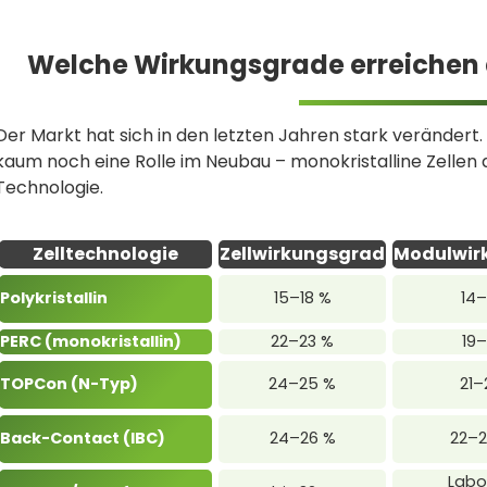
Welche Wirkungsgrade erreichen 
Der Markt hat sich in den letzten Jahren stark verändert. 
kaum noch eine Rolle im Neubau – monokristalline Zelle
Technologie.
Zelltechnologie
Zellwirkungsgrad
Modulwir
Polykristallin
15–18 %
14–
PERC (monokristallin)
22–23 %
19–
TOPCon (N-Typ)
24–25 %
21–
Back-Contact (IBC)
24–26 %
22–2
Labor