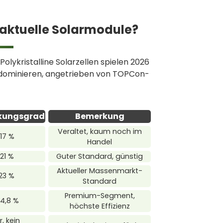
aktuelle Solarmodule?
Polykristalline Solarzellen spielen 2026
n dominieren, angetrieben von TOPCon-
kungsgrad
Bemerkung
Veraltet, kaum noch im
17 %
Handel
21 %
Guter Standard, günstig
Aktueller Massenmarkt-
23 %
Standard
Premium-Segment,
4,8 %
höchste Effizienz
, kein