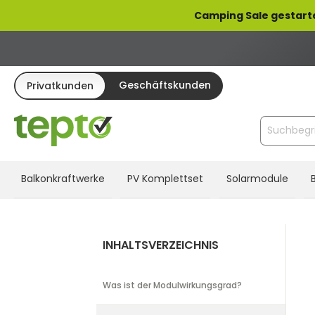
pringen
Zur Hauptnavigation springen
Camping Sale gestart
Geschäftskunden
Privatkunden
Balkonkraftwerke
PV Komplettset
Solarmodule
INHALTSVERZEICHNIS
Was ist der Modulwirkungsgrad?