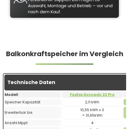
Auswahl, Montage und Betrieb – vor und
nach dem Kauf.
Balkonkraftspeicher im Vergleich
Technische Daten
Modell
FoxEss Avocado 22 Pro
Speicher Kapazität
2,11 kWh
10,55 kWh x 3
Erweiterbar bis
= 31,65kWh
Anzahl Mppt
4