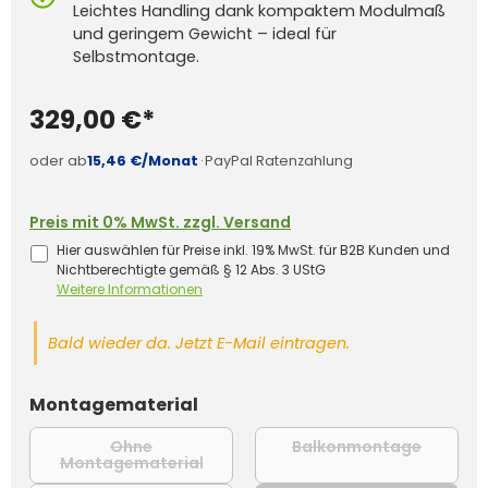
Leichtes Handling dank kompaktem Modulmaß
und geringem Gewicht – ideal für
Selbstmontage.
329,00 €*
oder ab
15,46 €/Monat
·
PayPal Ratenzahlung
Preis mit 0% MwSt. zzgl. Versand
Hier auswählen für Preise inkl. 19% MwSt. für B2B Kunden und
Nichtberechtigte gemäß § 12 Abs. 3 UStG
Weitere Informationen
Bald wieder da. Jetzt E-Mail eintragen.
auswählen
Montagematerial
Ohne
Balkonmontage
(Diese Op
Montagematerial
(Diese Option ist zurzeit nicht verfügba