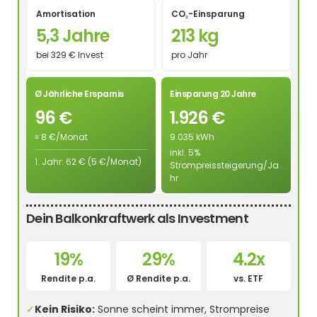
Amortisation
CO₂-Einsparung
5,3 Jahre
213 kg
bei 329 € Invest
pro Jahr
Ø Jährliche Ersparnis
Einsparung 20 Jahre
96 €
1.926 €
≈ 8 €/Monat
9.035 kWh
inkl. 5%
1. Jahr: 62 € (5 €/Monat)
Strompreissteigerung/Ja
hr
Dein Balkonkraftwerk als Investment
19%
29%
4.2x
Rendite p.a.
Ø Rendite p.a.
vs. ETF
✓
Kein Risiko:
Sonne scheint immer, Strompreise