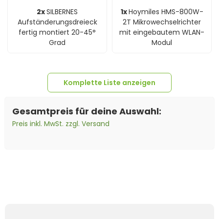
2x
SILBERNES
1x
Hoymiles HMS-800W-
Aufständerungsdreieck
2T Mikrowechselrichter
fertig montiert 20-45°
mit eingebautem WLAN-
Grad
Modul
Komplette Liste anzeigen
Gesamtpreis für deine Auswahl:
Preis inkl. MwSt. zzgl. Versand
1x
Trina 465Wp Vertex S+
4x
Modulendklemme Klick
1x
Anschlusskabel Field
2x
SILBERNE Aluminium-
4x
Hammerkopfschraube
4x
M8 Karosseriescheibe
TSM-NEG9R.28 Monofazial
ALU schwarz - 30mm
4x
Sechskantmutter M8
Connector auf
Schiene Solar Anlagen -
M8x60mm V2A
8,4 x 24 x 2 - A2
Glas-Glas Black Frame
DIN 985 A2 mit polystop
Schutzkontaktstecker/Steckdose
1,2 Meter
Kabel - 5m