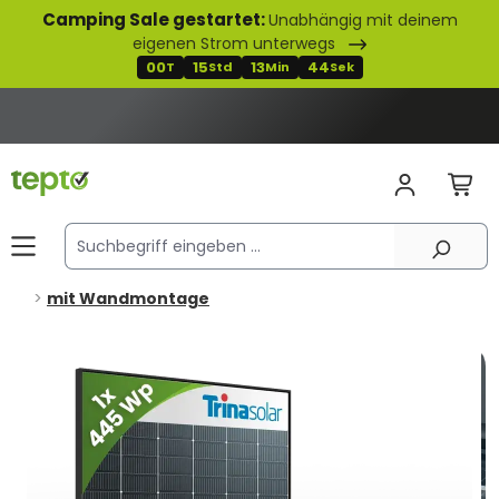
Camping Sale gestartet:
Unabhängig mit deinem
alt springen
eigenen Strom unterwegs
00
15
13
42
T
Std
Min
Sek
mit Wandmontage
Bildergalerie überspringen