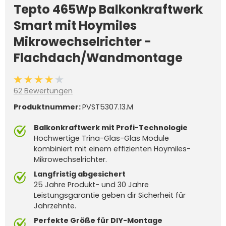
Tepto 465Wp Balkonkraftwerk
Smart mit Hoymiles
Mikrowechselrichter -
Flachdach/Wandmontage
Durchschnittliche Bewertung von 4 von 5 Sternen
62 Bewertungen
Produktnummer:
PVST5307.13.M
Balkonkraftwerk mit Profi-Technologie
Hochwertige Trina-Glas-Glas Module
kombiniert mit einem effizienten Hoymiles-
Mikrowechselrichter.
Langfristig abgesichert
25 Jahre Produkt- und 30 Jahre
Leistungsgarantie geben dir Sicherheit für
Jahrzehnte.
Perfekte Größe für DIY-Montage