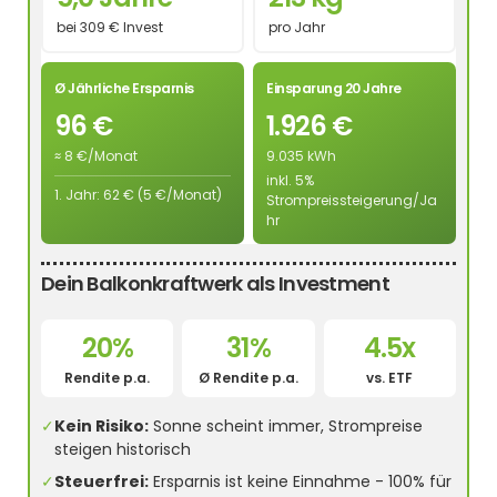
bei 309 € Invest
pro Jahr
Ø Jährliche Ersparnis
Einsparung 20 Jahre
96 €
1.926 €
≈ 8 €/Monat
9.035 kWh
inkl. 5%
1. Jahr: 62 € (5 €/Monat)
Strompreissteigerung/Ja
hr
Dein Balkonkraftwerk als Investment
20%
31%
4.5x
Rendite p.a.
Ø Rendite p.a.
vs. ETF
✓
Kein Risiko:
Sonne scheint immer, Strompreise
steigen historisch
✓
Steuerfrei:
Ersparnis ist keine Einnahme - 100% für