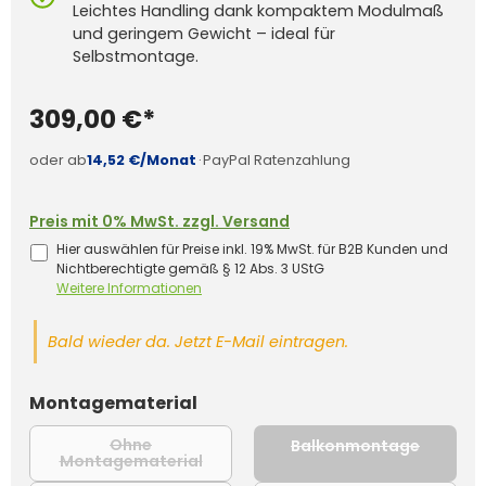
Leichtes Handling dank kompaktem Modulmaß
und geringem Gewicht – ideal für
Selbstmontage.
309,00 €*
oder ab
14,52 €/Monat
·
PayPal Ratenzahlung
Preis mit 0% MwSt. zzgl. Versand
Hier auswählen für Preise inkl. 19% MwSt. für B2B Kunden und
Nichtberechtigte gemäß § 12 Abs. 3 UStG
Weitere Informationen
Bald wieder da. Jetzt E-Mail eintragen.
auswählen
Montagematerial
Ohne
Balkonmontage
(Diese Op
Montagematerial
(Diese Option ist zurzeit nicht verfügba