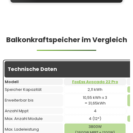
Balkonkraftspeicher im Vergleich
Technische Daten
Modell
FoxEss Avocado 22 Pro
Speicher Kapazität
2,11 kWh
10,55 kWh x 3
Erweiterbar bis
= 31,65kWh
Anzahl Mppt
4
Max. Anzahl Module
4 (12*)
3800W
Max. Ladeleistung
(2600W MPPT + 1200W)