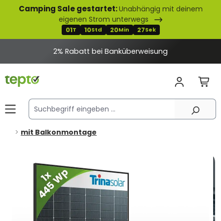
Camping Sale gestartet:
Unabhängig mit deinem
alt springen
eigenen Strom unterwegs
01
10
20
25
T
Std
Min
Sek
2% Rabatt bei Banküberweisung
mit Balkonmontage
Bildergalerie überspringen