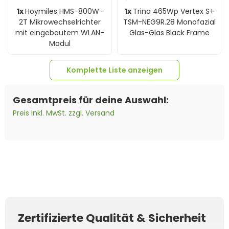
1x
Hoymiles HMS-800W-
1x
Trina 465Wp Vertex S+
2T Mikrowechselrichter
TSM-NEG9R.28 Monofazial
mit eingebautem WLAN-
Glas-Glas Black Frame
Modul
Komplette Liste anzeigen
Gesamtpreis für deine Auswahl:
Preis inkl. MwSt. zzgl. Versand
1x
Montageset
1x
Anschlusskabel Field
Balkonkraftwerk Geländer
Connector auf
(für 1 Modul)
Schutzkontaktstecker/Steck
Kabel - 5m
Zertifizierte Qualität & Sicherheit