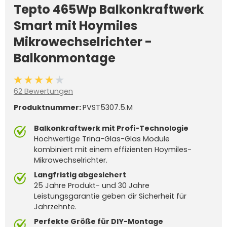
Tepto 465Wp Balkonkraftwerk
Smart mit Hoymiles
Mikrowechselrichter -
Balkonmontage
Durchschnittliche Bewertung von 4 von 5 Sternen
62 Bewertungen
Produktnummer:
PVST5307.5.M
Balkonkraftwerk mit Profi-Technologie
Hochwertige Trina-Glas-Glas Module
kombiniert mit einem effizienten Hoymiles-
Mikrowechselrichter.
Langfristig abgesichert
25 Jahre Produkt- und 30 Jahre
Leistungsgarantie geben dir Sicherheit für
Jahrzehnte.
Perfekte Größe für DIY-Montage