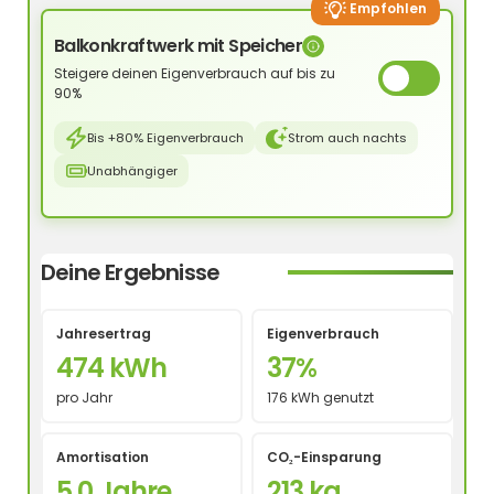
Empfohlen
Balkonkraftwerk mit Speicher
Steigere deinen Eigenverbrauch auf bis zu
90%
Bis +80% Eigenverbrauch
Strom auch nachts
Unabhängiger
Deine Ergebnisse
Jahresertrag
Eigenverbrauch
474 kWh
37%
pro Jahr
176 kWh genutzt
Amortisation
CO₂-Einsparung
5,0 Jahre
213 kg