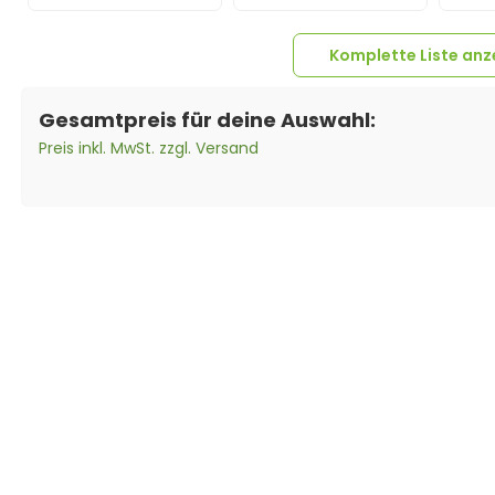
Komplette Liste anz
Gesamtpreis für deine Auswahl:
Preis inkl. MwSt. zzgl. Versand
8x
SCHWARZE
16x
Classic
8x
M
1x
Anschlusskabel
8x
Rechteckkappen
1x
Aluminium-Schiene
Flachverbinder 4 Loch
Klic
Field Connector auf
40x40x28mm
Solar Anlagen - 1,2
Schutzkontaktstecker
schwarz PE
Meter
/Steckdose Kabel -
(Polyethylen)
Mikr
5m