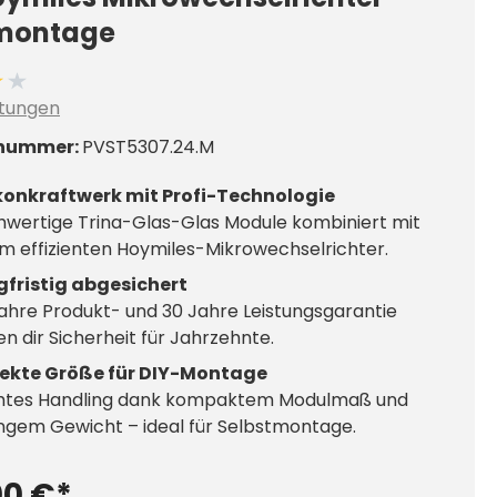
montage
ittliche Bewertung von 4 von 5 Sternen
tungen
nummer:
PVST5307.24.M
konkraftwerk mit Profi-Technologie
wertige Trina-Glas-Glas Module kombiniert mit
m effizienten Hoymiles-Mikrowechselrichter.
gfristig abgesichert
ahre Produkt- und 30 Jahre Leistungsgarantie
n dir Sicherheit für Jahrzehnte.
fekte Größe für DIY-Montage
chtes Handling dank kompaktem Modulmaß und
ngem Gewicht – ideal für Selbstmontage.
00 €*