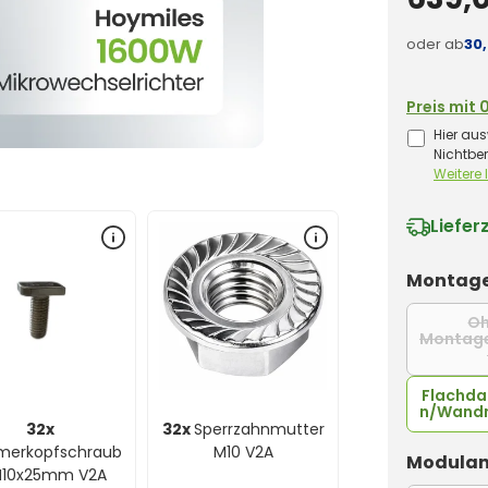
oder ab
30
Preis mit 
Hier aus
Nichtbe
Weitere
Liefer
Montage
O
Montag
Flachd
n/Wand
32x
32x
Sperrzahnmutter
erkopfschraub
M10 V2A
Modulan
M10x25mm V2A