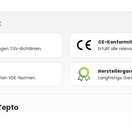
t
CE-Konformi
gen TÜV-Richtlinien.
Erfüllt alle rele
Herstellergar
nnten VDE-Normen.
Langfristige Gar
Tepto