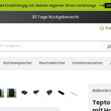
et:
Unabhängig mit deinem eigenen Strom unterwegs
01
30 Tage Rückgaberecht
Ku
Batteriespeicher
Wechselrichter
Unterkonstruktion
Balkonkr
Tepto
mit H