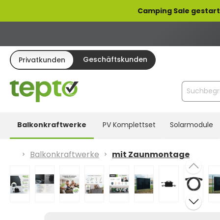
pringen
Zur Hauptnavigation springen
Camping Sale gestart
Geschäftskunden
Privatkunden
Balkonkraftwerke
PV Komplettset
Solarmodule
Balkonkraftwerke
mit Zaunmontage
Bildergalerie überspringen