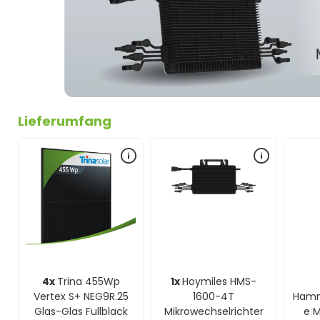
Lieferumfang
4x
Trina 455Wp
1x
Hoymiles HMS-
Vertex S+ NEG9R.25
1600-4T
Hamm
Glas-Glas Fullblack
Mikrowechselrichter
e 