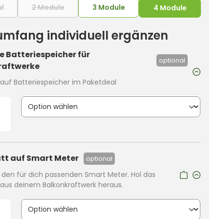
l
2 Module
3 Module
(Diese Option ist zurzeit nicht verfügbar.)
(Diese Option ist zurzeit nicht verfügbar.)
4 Module
rumfang individuell ergänzen
 Batteriespeicher für
optional
raftwerke
auf Batteriespeicher im Paketdeal
tt auf Smart Meter
optional
r den für dich passenden Smart Meter. Hol das
us deinem Balkonkraftwerk heraus.