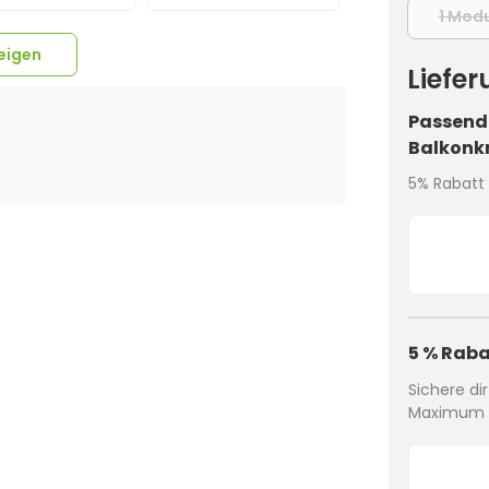
1 Modu
eigen
Liefe
Passende
Balkonk
5% Rabatt 
odulendklemme
4x
Hoymiles DTU-
4x
k ALU schwarz -
Modulmittelklemme
WLite-S (Für
Verlängerungskabel
30mm
Klick ALU schwarz 28-
HMS/HMT
4mm² beidseitig
35mm
owechselrichter)
kompatibel mit MC4
Solarkabel schwarz
5 % Raba
inkl. Stecker - 2m
Sichere di
Maximum a