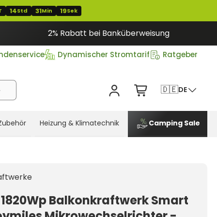
14
31
18
T
Std
Min
Sek
2% Rabatt bei Banküberweisung
ndenservice
Dynamischer Stromtarif
Ratgeber
🇩🇪
DE
Zubehör
Heizung & Klimatechnik
Camping Sale
aftwerke
 1820Wp Balkonkraftwerk Smart
oymiles Mikrowechselrichter -