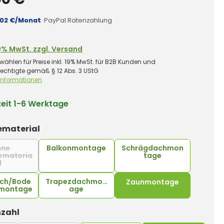
,02 €/Monat
·
PayPal Ratenzahlung
0% MwSt. zzgl. Versand
wählen für Preise inkl. 19% MwSt. für B2B Kunden und
rechtigte gemäß § 12 Abs. 3 UStG
 Informationen
zeit
1-6 Werktage
auswählen
material
hne
Balkonmontage
Schrägdachmon
emateria
tage
l
(Diese Option ist zurzeit nicht verfügbar.)
ach/Bode
Trapezdachmont
Zaunmontage
montage
age
auswählen
zahl