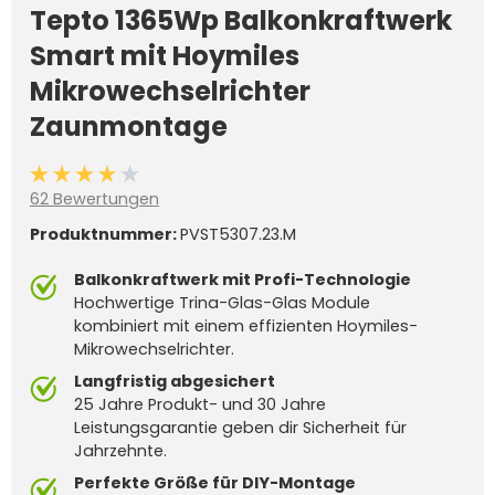
Tepto 1365Wp Balkonkraftwerk
Smart mit Hoymiles
Mikrowechselrichter
Zaunmontage
Durchschnittliche Bewertung von 4 von 5 Sternen
62 Bewertungen
Produktnummer:
PVST5307.23.M
Balkonkraftwerk mit Profi-Technologie
Hochwertige Trina-Glas-Glas Module
kombiniert mit einem effizienten Hoymiles-
Mikrowechselrichter.
Langfristig abgesichert
25 Jahre Produkt- und 30 Jahre
Leistungsgarantie geben dir Sicherheit für
Jahrzehnte.
Perfekte Größe für DIY-Montage