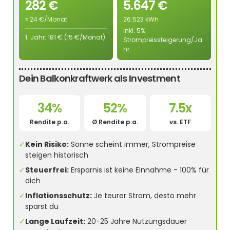
282 €
5.647 €
≈ 24 €/Monat
26.523 kWh
inkl. 5%
1. Jahr: 181 € (15 €/Monat)
Strompreissteigerung/Ja
hr
Dein Balkonkraftwerk als Investment
34%
52%
7.5x
Rendite p.a.
Ø Rendite p.a.
vs. ETF
✓
Kein Risiko:
Sonne scheint immer, Strompreise
steigen historisch
✓
Steuerfrei:
Ersparnis ist keine Einnahme - 100% für
dich
✓
Inflationsschutz:
Je teurer Strom, desto mehr
sparst du
✓
Lange Laufzeit:
20-25 Jahre Nutzungsdauer