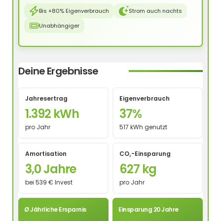
Bis +80% Eigenverbrauch
Strom auch nachts
Unabhängiger
Deine Ergebnisse
Jahresertrag
Eigenverbrauch
1.392 kWh
37%
pro Jahr
517 kWh genutzt
Amortisation
CO₂-Einsparung
3,0 Jahre
627 kg
bei 539 € Invest
pro Jahr
Ø Jährliche Ersparnis
Einsparung 20 Jahre