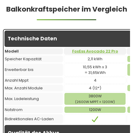
Balkonkraftspeicher im Vergleich
Technische Daten
Modell
FoxEss Avocado 22 Pro
Speicher Kapazität
2,11 kWh
10,55 kWh x 3
Erweiterbar bis
= 31,65kWh
Anzahl Mppt
4
Max. Anzahl Module
4 (12*)
3800W
Max. Ladeleistung
(2600W MPPT + 1200W)
Notstrom
1200W
Bidirektionales AC-Laden