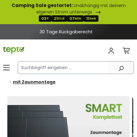
Camping Sale gestartet:
Unabhängig mit deinem
alt springen
eigenen Strom unterwegs
03
21
07
10
T
Std
Min
Sek
2% Rabatt bei Banküberweisung
mit Zaunmontage
Bildergalerie überspringen