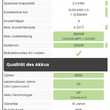
Speicher Kapazität
2,11 kWh
10,55 kWh x 3
Erweiterbar bis
= 31,65kWh
Anzahl Mppt
4
Max. Anzahl Module
4 (12*)
3800W
Max. Ladeleistung
(2600W MPPT + 1200W)
Notstrom
1200W
Bidirektionales AC-Laden
Qualität des Akkus
Zyklen
8000
Lebensdauer Jahre
32
(250 Zyklen/Jahr)
LFP
Akku Technologie
(Grade A+)
Garantie
10 Jahre
IP-Schutzart
IP65