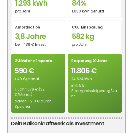
1.293 kWh
84%
pro Jahr
1.080 kWh genutzt
Amortisation
CO₂-Einsparung
3,8 Jahre
582 kg
bei 1.439 € Invest
pro Jahr
Ø Jährliche Ersparnis
Einsparung 20 Jahre
590 €
11.806 €
≈ 49 €/Monat
24.624 kWh
inkl. 5%
1. Jahr: 378 € (32
Strompreissteigerung/Ja
€/Monat)
hr
davon +210 € durch
Speicher
Dein Balkonkraftwerk als Investment