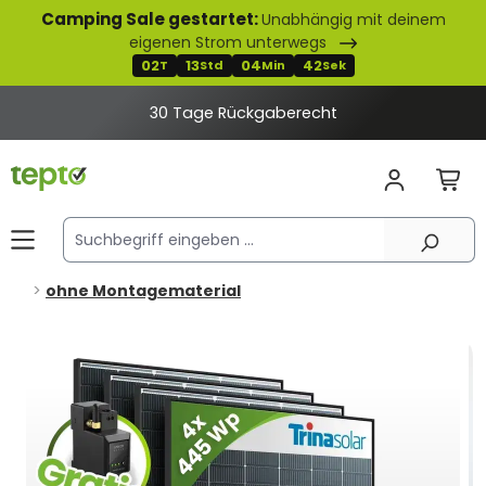
Camping Sale gestartet:
Unabhängig mit deinem
alt springen
eigenen Strom unterwegs
02
13
04
41
T
Std
Min
Sek
2% Rabatt bei Banküberweisung
ohne Montagematerial
Bildergalerie überspringen