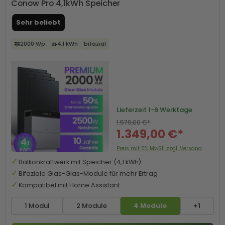
Conow Pro 4,1kWh Speicher
Sehr beliebt
2000 Wp
4,1 kWh
bifazial
Lieferzeit
1-6 Werktage
1.579,00 €*
1.349,00 €*
Preis mit 0% MwSt. zzgl. Versand
Balkonkraftwerk mit Speicher (4,1 kWh)
Bifaziale Glas-Glas-Module für mehr Ertrag
Kompatibel mit Home Assistant
1 Modul
2 Module
4 Module
+1