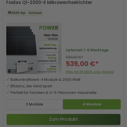
FoxEss Q1-2000-E Mikrowechselrichter
2000 Wp
bifazial
Lieferzeit
1-6 Werktage
589,00 €*
539,00 €*
Preis mit 0% MwSt. zzgl. Versand
Balkonkraftwerk: 4 Module & 2000 Watt
Effizienz, die Geld spart
Perfekt für Familien & 3–5-Personen-Haushalte
2 Module
4 Module
Zum Produkt