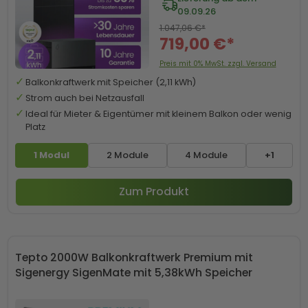
09.09.26
1.047,06 €*
719,00 €*
Preis mit 0% MwSt. zzgl. Versand
Balkonkraftwerk mit Speicher (2,11 kWh)
Strom auch bei Netzausfall
Ideal für Mieter & Eigentümer mit kleinem Balkon oder wenig
Platz
1 Modul
2 Module
4 Module
+1
Zum Produkt
Tepto 2000W Balkonkraftwerk Premium mit
Sigenergy SigenMate mit 5,38kWh Speicher