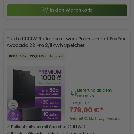
In den Warenkorb
Tepto 1000W Balkonkraftwerk Premium mit FoxEss
Avocado 22 Pro 2,11kWh Speicher
1000 Wp
2,11 kWh
bifazial
Lieferung ab dem
09.09.26
1.029,00 €*
779,00 €*
Preis mit 0% MwSt. zzgl. Versand
Balkonkraftwerk mit Speicher (2,11 kWh)
Bifaziale Glas-Glas-Module für mehr Ertrag