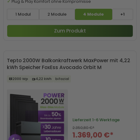
Plug & Play Komfort ohne Kompromisse
1 Modul
2 Module
4 Module
+1
Zum Produkt
Tepto 2000W Balkonkraftwerk MaxPower mit 4,22
kWh Speicher FoxEss Avocado Orbit M
2000 Wp
4,22 kWh
bifazial
Lieferzeit
1-6 Werktage
2.350,80 €*
1.369,00 €*