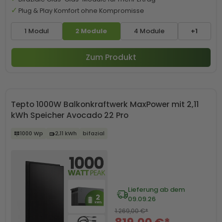
Plug & Play Komfort ohne Kompromisse
1 Modul
2 Module
4 Module
+1
Zum Produkt
Tepto 1000W Balkonkraftwerk MaxPower mit 2,11
kWh Speicher Avocado 22 Pro
1000 Wp
2,11 kWh
bifazial
Lieferung ab dem
09.09.26
1.269,00 €*