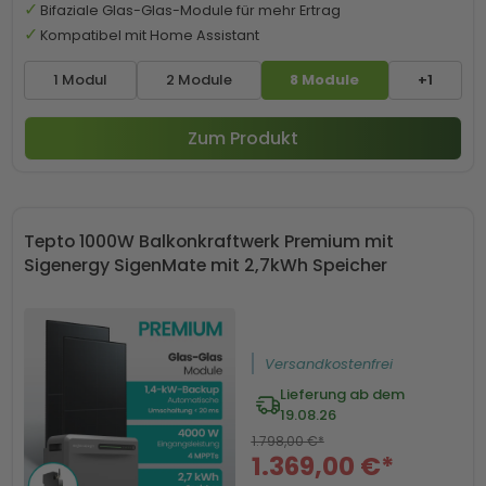
Bifaziale Glas-Glas-Module für mehr Ertrag
Kompatibel mit Home Assistant
1 Modul
2 Module
8 Module
+1
Zum Produkt
Tepto 1000W Balkonkraftwerk Premium mit
Sigenergy SigenMate mit 2,7kWh Speicher
Versandkostenfrei
Lieferung ab dem
19.08.26
1.798,00 €*
1.369,00 €*