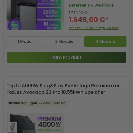
Lieferzeit
1-6 Werktage
1.749,00 €*
1.648,00 €*
Preis mit 0% MwSt. zzgl. Versand
1 Modul
2 Module
4 Module
Zum Produkt
Tepto 4000W Plug&Play PV-Anlage Premium mit
FoxEss Avocado 22 Pro 10,55kWh Speicher
2000 Wp
10,55 kWh
bifazial