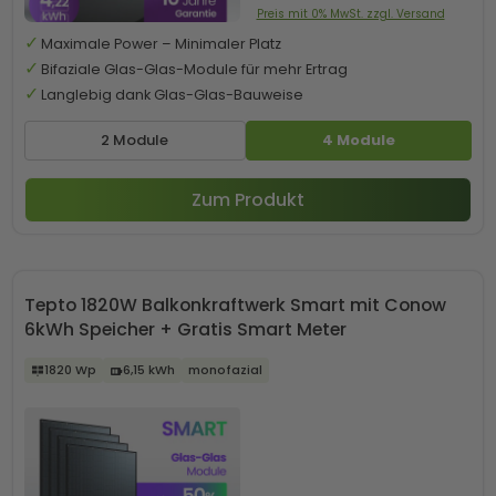
Preis mit 0% MwSt. zzgl. Versand
Maximale Power – Minimaler Platz
Bifaziale Glas-Glas-Module für mehr Ertrag
Langlebig dank Glas-Glas-Bauweise
2 Module
4 Module
Zum Produkt
Tepto 1820W Balkonkraftwerk Smart mit Conow
6kWh Speicher + Gratis Smart Meter
1820 Wp
6,15 kWh
monofazial