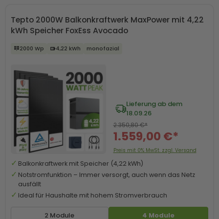
Tepto 2000W Balkonkraftwerk MaxPower mit 4,22
kWh Speicher FoxEss Avocado
2000 Wp
4,22 kWh
monofazial
Lieferung ab dem
18.09.26
2.350,80 €*
1.559,00 €*
Preis mit 0% MwSt. zzgl. Versand
Balkonkraftwerk mit Speicher (4,22 kWh)
Notstromfunktion – Immer versorgt, auch wenn das Netz
ausfällt
Ideal für Haushalte mit hohem Stromverbrauch
2 Module
4 Module