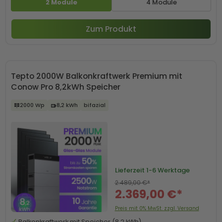
2 Module
4 Module
Zum Produkt
Tepto 2000W Balkonkraftwerk Premium mit
Conow Pro 8,2kWh Speicher
2000 Wp
8,2 kWh
bifazial
Lieferzeit
1-6 Werktage
2.489,00 €*
2.369,00 €*
Preis mit 0% MwSt. zzgl. Versand
Balkonkraftwerk mit Speicher (8,2 kWh)