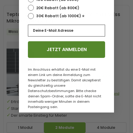
20€ Rabatt (ab 800€)
Tepto 930Wp Balkonkraftwerk Smart mit FoxEss
30€ Rabatt (ab 1000€) ⭐️
Mikrowechselrichter
Email
890 Wp
bifazial
JETZT ANMELDEN
Im Anschluss erhältst du eine E-Mail mit
einem Link um deine Anmeldung zum
Lieferzeit
1-6 Werktage
Newsletter zu bestätigen. Damit akzeptierst
349,00 €*
du gleichzeitig unsere
Datenschutzbestimmungen. Bitte checke
Preis mit 0% MwSt. zzgl. Versand
deinen Spam-Ordner, sollte die E-Mail nicht
innerhalb weniger Minuten in deinem
Erträge in Echtzeit sehen
Posteingang sein.
Stark bei jedem Wetter
Der smarte Einstieg für Mieter
1 Modul
2 Module
4 Module