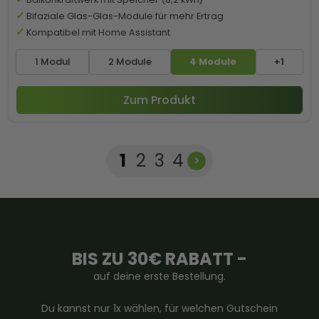
Bifaziale Glas-Glas-Module für mehr Ertrag
Kompatibel mit Home Assistant
1 Modul
2 Module
4 Module
+1
Zum Produkt
Seite
Seite
Seite
Seite
1
2
3
4
BIS ZU 30€ RABATT -
auf deine erste Bestellung.
Du kannst nur 1x wählen, für welchen Gutschein