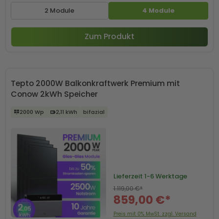
2 Module
4 Module
Zum Produkt
Tepto 2000W Balkonkraftwerk Premium mit
Conow 2kWh Speicher
2000 Wp
2,11 kWh
bifazial
Lieferzeit
1-6 Werktage
1.119,00 €*
859,00 €*
Preis mit 0% MwSt. zzgl. Versand