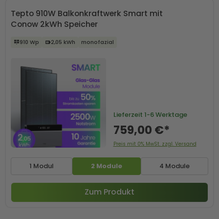
Tepto 910W Balkonkraftwerk Smart mit
Conow 2kWh Speicher
910 Wp
2,05 kWh
monofazial
Lieferzeit
1-6 Werktage
759,00 €*
Preis mit 0% MwSt. zzgl. Versand
1 Modul
2 Module
4 Module
Zum Produkt