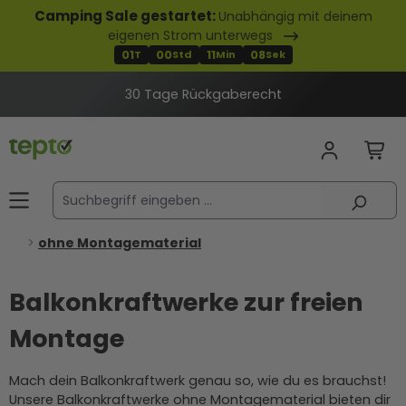
Camping Sale gestartet:
Unabhängig mit deinem
alt springen
eigenen Strom unterwegs
01
00
11
07
T
Std
Min
Sek
30 Tage Rückgaberecht
ohne Montagematerial
Balkonkraftwerke zur freien
Montage
Mach dein Balkonkraftwerk genau so, wie du es brauchst!
Unsere Balkonkraftwerke ohne Montagematerial bieten dir