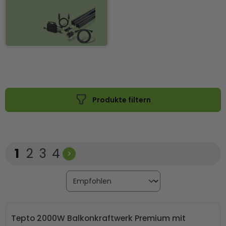
Produkte filtern
Seite
Seite
Seite
Seite
1
2
3
4
Tepto 2000W Balkonkraftwerk Premium mit