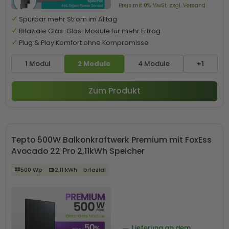
Preis mit 0% MwSt. zzgl. Versand
Spürbar mehr Strom im Alltag
Bifaziale Glas-Glas-Module für mehr Ertrag
Plug & Play Komfort ohne Kompromisse
1 Modul
2 Module
4 Module
+1
Zum Produkt
Tepto 500W Balkonkraftwerk Premium mit FoxEss
Avocado 22 Pro 2,11kWh Speicher
500 Wp
2,11 kWh
bifazial
Lieferung ab dem