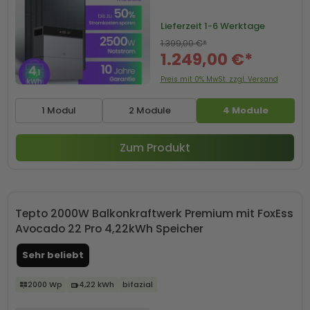
Lieferzeit
1-6 Werktage
1.399,00 €*
1.249,00 €*
Preis mit 0% MwSt. zzgl. Versand
1 Modul
2 Module
4 Module
Zum Produkt
Tepto 2000W Balkonkraftwerk Premium mit FoxEss
Avocado 22 Pro 4,22kWh Speicher
Sehr beliebt
2000 Wp
4,22 kWh
bifazial