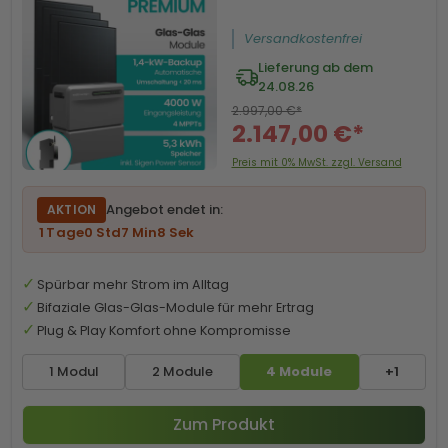
Versandkostenfrei
Lieferung ab dem
24.08.26
2.997,00 €*
2.147,00 €*
Preis mit 0% MwSt. zzgl. Versand
Angebot endet in:
AKTION
1
Tage
0
Std
7
Min
7
Sek
Spürbar mehr Strom im Alltag
Bifaziale Glas-Glas-Module für mehr Ertrag
Plug & Play Komfort ohne Kompromisse
1 Modul
2 Module
4 Module
+1
Zum Produkt