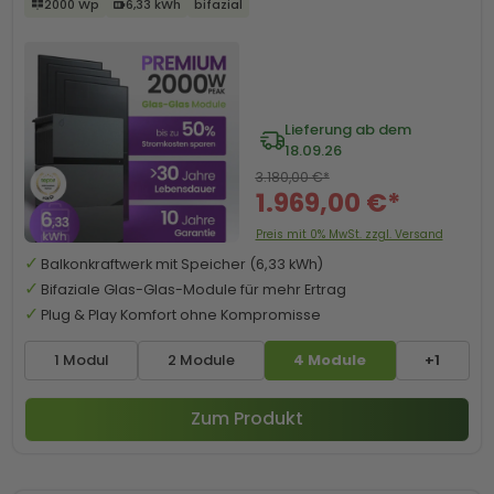
2000 Wp
6,33 kWh
bifazial
Lieferung ab dem
18.09.26
3.180,00 €*
1.969,00 €*
Preis mit 0% MwSt. zzgl. Versand
Balkonkraftwerk mit Speicher (6,33 kWh)
Bifaziale Glas-Glas-Module für mehr Ertrag
Plug & Play Komfort ohne Kompromisse
1 Modul
2 Module
4 Module
+1
Zum Produkt