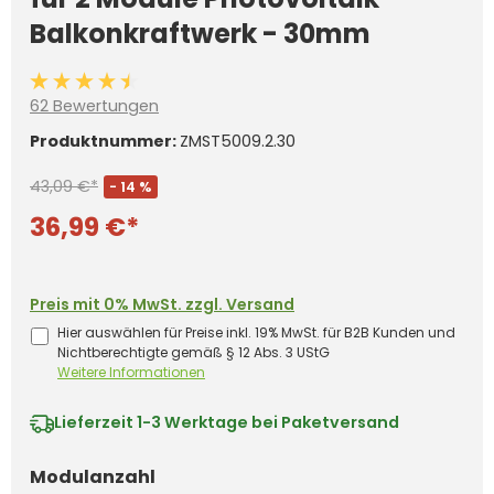
Balkonkraftwerk - 30mm
Durchschnittliche Bewertung von 4.3 von 5 Sternen
62 Bewertungen
Produktnummer:
ZMST5009.2.30
43,09 €*
- 14 %
36,99 €*
Preis mit 0% MwSt. zzgl. Versand
Hier auswählen für Preise inkl. 19% MwSt. für B2B Kunden und
Nichtberechtigte gemäß § 12 Abs. 3 UStG
Weitere Informationen
Lieferzeit
1-3 Werktage bei Paketversand
auswählen
Modulanzahl