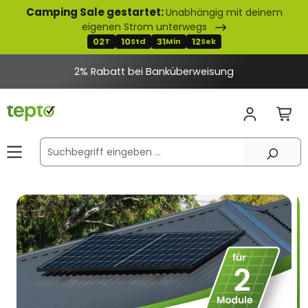
Camping Sale gestartet:
Unabhängig mit deinem
alt springen
eigenen Strom unterwegs
02
10
31
12
T
Std
Min
Sek
2% Rabatt bei Banküberweisung
Bildergalerie überspringen