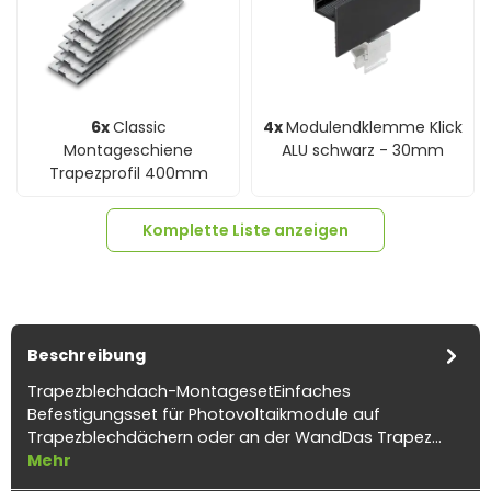
6x
Classic
4x
Modulendklemme Klick
Montageschiene
ALU schwarz - 30mm
Trapezprofil 400mm
Komplette Liste anzeigen
Beschreibung
Trapezblechdach-MontagesetEinfaches
Befestigungsset für Photovoltaikmodule auf
2x
Modulmittelklemme
Trapezblechdächern oder an der WandDas Trapez…
Klick ALU schwarz 28-
Mehr
35mm