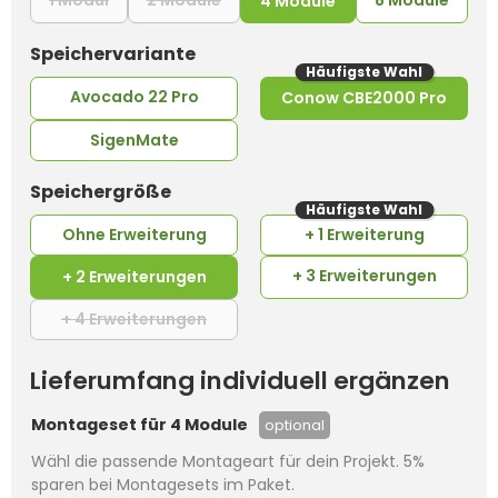
1 Modul
2 Module
8 Module
4 Module
auswählen
Speichervariante
Häufigste Wahl
Avocado 22 Pro
Conow CBE2000 Pro
SigenMate
auswählen
Speichergröße
Häufigste Wahl
Ohne Erweiterung
+ 1 Erweiterung
+ 3 Erweiterungen
+ 2 Erweiterungen
+ 4 Erweiterungen
(Diese Option ist zurzeit nicht verfügba
Lieferumfang individuell ergänzen
Montageset für 4 Module
optional
Wähl die passende Montageart für dein Projekt. 5%
sparen bei Montagesets im Paket.