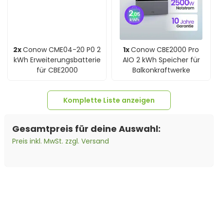
2x
Conow CME04-20 P0 2
1x
Conow CBE2000 Pro
kWh Erweiterungsbatterie
AIO 2 kWh Speicher für
für CBE2000
Balkonkraftwerke
Komplette Liste anzeigen
Gesamtpreis für deine Auswahl:
Preis inkl. MwSt. zzgl. Versand
4x
Jolywood 500Wp Niwa
4x
Verlängerungskabel
4x
Verlängerungskabel
JW-HD108N-R2 Glas-Glas
6mm² beidseitig
4mm² beidseitig
Bifazial Fullblack
kompatibel mit MC4
kompatibel mit MC4
Solarkabel schwarz inkl.
Solarkabel schwarz inkl.