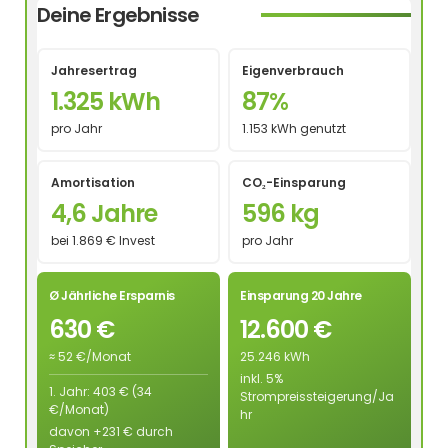
Deine Ergebnisse
Jahresertrag
Eigenverbrauch
1.325 kWh
87%
pro Jahr
1.153 kWh genutzt
Amortisation
CO₂-Einsparung
4,6 Jahre
596 kg
bei 1.869 € Invest
pro Jahr
Ø Jährliche Ersparnis
Einsparung 20 Jahre
630 €
12.600 €
≈ 52 €/Monat
25.246 kWh
inkl. 5%
1. Jahr: 403 € (34
Strompreissteigerung/Ja
€/Monat)
hr
davon +231 € durch