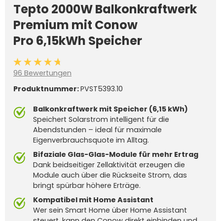
Tepto 2000W Balkonkraftwerk
Premium mit Conow
Pro 6,15kWh Speicher
Durchschnittliche Bewertung von 4.6 von 5 Sternen
96 Bewertungen
Produktnummer:
PVST5393.10
Balkonkraftwerk mit Speicher (6,15 kWh)
Speichert Solarstrom intelligent für die
Abendstunden – ideal für maximale
Eigenverbrauchsquote im Alltag.
Bifaziale Glas-Glas-Module für mehr Ertrag
Dank beidseitiger Zellaktivität erzeugen die
Module auch über die Rückseite Strom, das
bringt spürbar höhere Erträge.
Kompatibel mit Home Assistant
Wer sein Smart Home über Home Assistant
steuert, kann den Conow direkt einbinden und