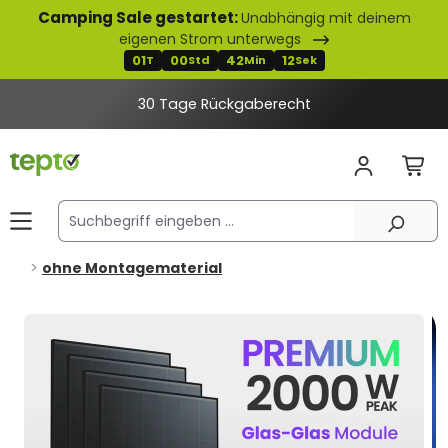
Camping Sale gestartet:
Unabhängig mit deinem
alt springen
eigenen Strom unterwegs
01
00
42
11
T
Std
Min
Sek
30 Tage Rückgaberecht
ohne Montagematerial
Bildergalerie überspringen