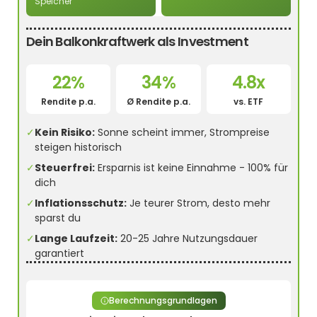
Speicher
Dein Balkonkraftwerk als Investment
22%
34%
4.8x
Rendite p.a.
Ø Rendite p.a.
vs. ETF
✓
Kein Risiko:
Sonne scheint immer, Strompreise
steigen historisch
✓
Steuerfrei:
Ersparnis ist keine Einnahme - 100% für
dich
✓
Inflationsschutz:
Je teurer Strom, desto mehr
sparst du
✓
Lange Laufzeit:
20-25 Jahre Nutzungsdauer
garantiert
Berechnungsgrundlagen