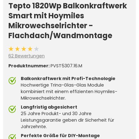
Tepto 1820Wp Balkonkraftwerk
Smart mit Hoymiles
Mikrowechselrichter -
Flachdach/Wandmontage
Durchschnittliche Bewertung von 4 von 5 Sternen
62 Bewertungen
Produktnummer:
PVST5307.16.M
Balkonkraftwerk mit Profi-Technologie
Hochwertige Trina-Glas-Glas Module
kombiniert mit einem effizienten Hoymiles-
Mikrowechselrichter.
Langfristig abgesichert
25 Jahre Produkt- und 30 Jahre
Leistungsgarantie geben dir Sicherheit für
Jahrzehnte.
Perfekte Größe für DIY-Montage