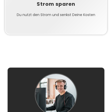
20% deines jährlichen Stromverbrauchs decken.
Strom sparen
Die Investition amortisiert sich typischerweise nach
6-8 Jahren, danach sparst du Jahr für Jahr.
Du nutzt den Strom und senkst Deine Kosten