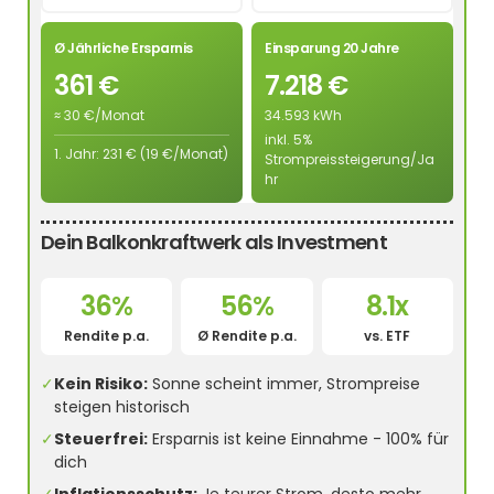
Ø Jährliche Ersparnis
Einsparung 20 Jahre
361 €
7.218 €
≈ 30 €/Monat
34.593 kWh
inkl. 5%
1. Jahr: 231 € (19 €/Monat)
Strompreissteigerung/Ja
hr
Dein Balkonkraftwerk als Investment
36%
56%
8.1x
Rendite p.a.
Ø Rendite p.a.
vs. ETF
✓
Kein Risiko:
Sonne scheint immer, Strompreise
steigen historisch
✓
Steuerfrei:
Ersparnis ist keine Einnahme - 100% für
dich