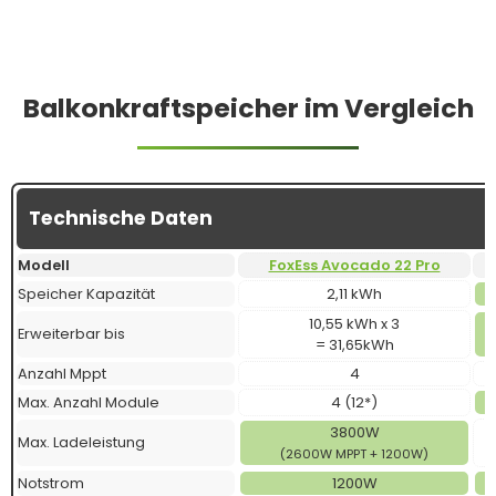
Balkonkraftspeicher im Vergleich
Technische Daten
Modell
FoxEss Avocado 22 Pro
Speicher Kapazität
2,11 kWh
10,55 kWh x 3
Erweiterbar bis
= 31,65kWh
Anzahl Mppt
4
Max. Anzahl Module
4 (12*)
3800W
Max. Ladeleistung
(2600W MPPT + 1200W)
Notstrom
1200W