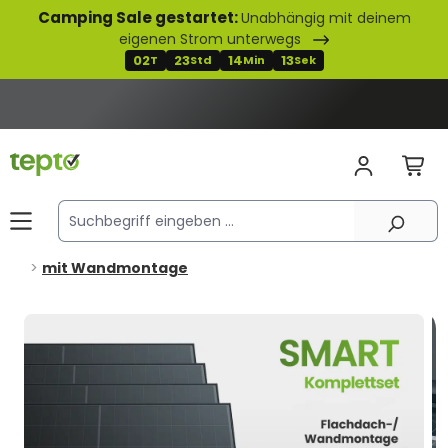
Camping Sale gestartet:
Unabhängig mit deinem
alt springen
eigenen Strom unterwegs
02
23
14
12
T
Std
Min
Sek
mit Wandmontage
Bildergalerie überspringen