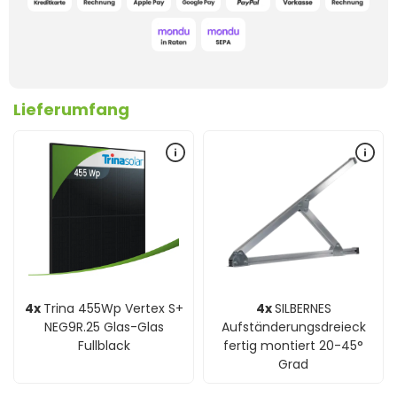
Lieferumfang
4x
Trina 455Wp Vertex S+
4x
SILBERNES
NEG9R.25 Glas-Glas
Aufständerungsdreieck
Fullblack
fertig montiert 20-45°
Grad