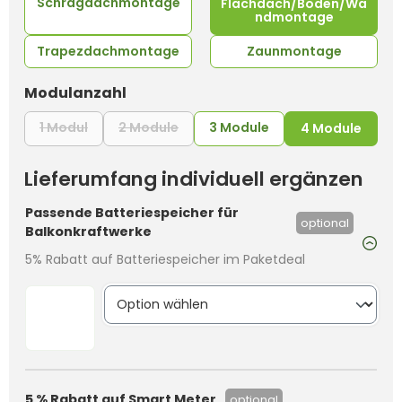
Schrägdachmontage
Flachdach/Boden/Wa
ndmontage
Trapezdachmontage
Zaunmontage
auswählen
Modulanzahl
1 Modul
2 Module
3 Module
(Diese Option ist zurzeit nicht verfügbar.)
(Diese Option ist zurzeit nicht verfüg
4 Module
Lieferumfang individuell ergänzen
Passende Batteriespeicher für
optional
Balkonkraftwerke
5% Rabatt auf Batteriespeicher im Paketdeal
5 % Rabatt auf Smart Meter
optional