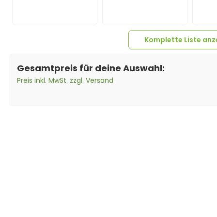
Komplette Liste anz
Gesamtpreis für deine Auswahl:
Preis inkl. MwSt. zzgl. Versand
1x
Hoymiles DTU-
4x
WLite-S (Für
Verlängerungskabel
HMS/HMT
4mm² beidseitig
Mikrowechselrichter)
kompatibel mit MC4
Solarkabel schwarz
inkl. Stecker - 2m