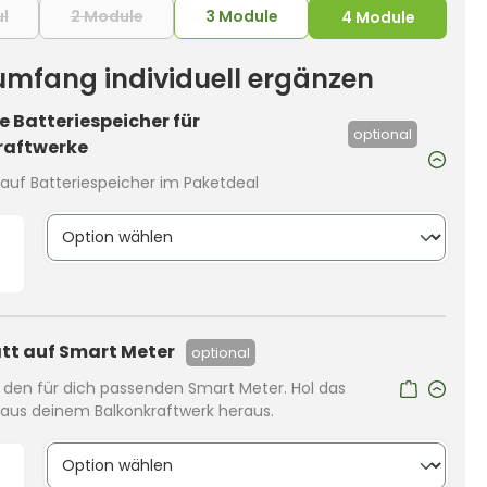
l
2 Module
3 Module
(Diese Option ist zurzeit nicht verfügbar.)
(Diese Option ist zurzeit nicht verfügbar.)
4 Module
rumfang individuell ergänzen
 Batteriespeicher für
optional
raftwerke
auf Batteriespeicher im Paketdeal
tt auf Smart Meter
optional
r den für dich passenden Smart Meter. Hol das
us deinem Balkonkraftwerk heraus.