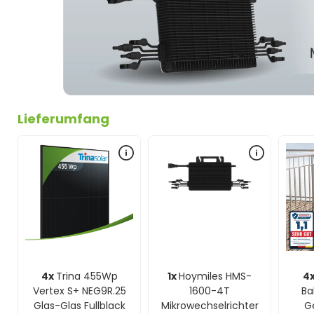
Lieferumfang
4x
Trina 455Wp
1x
Hoymiles HMS-
4
Vertex S+ NEG9R.25
1600-4T
Ba
Glas-Glas Fullblack
Mikrowechselrichter
Ge