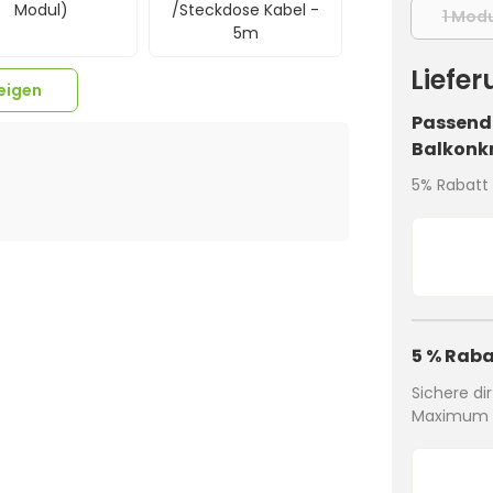
Modul)
/Steckdose Kabel -
1 Modu
5m
Liefe
eigen
Passende
Balkonk
5% Rabatt 
5 % Raba
Sichere di
Maximum a