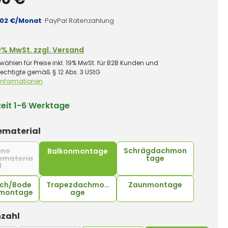
,02 €/Monat
·
PayPal Ratenzahlung
0% MwSt. zzgl. Versand
wählen für Preise inkl. 19% MwSt. für B2B Kunden und
rechtigte gemäß § 12 Abs. 3 UStG
 Informationen
zeit
1-6 Werktage
auswählen
material
hne
Schrägdachmon
Balkonmontage
emateria
tage
l
(Diese Option ist zurzeit nicht verfügbar.)
ach/Bode
Trapezdachmont
Zaunmontage
montage
age
auswählen
zahl