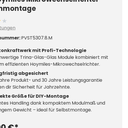
onmontage
ittliche Bewertung von 4 von 5 Sternen
tungen
nummer:
PVST5307.8.M
konkraftwerk mit Profi-Technologie
wertige Trina-Glas-Glas Module kombiniert mit
m effizienten Hoymiles-Mikrowechselrichter.
gfristig abgesichert
ahre Produkt- und 30 Jahre Leistungsgarantie
n dir Sicherheit für Jahrzehnte.
fekte Größe für DIY-Montage
chtes Handling dank kompaktem Modulmaß und
ngem Gewicht – ideal für Selbstmontage.
00 €*