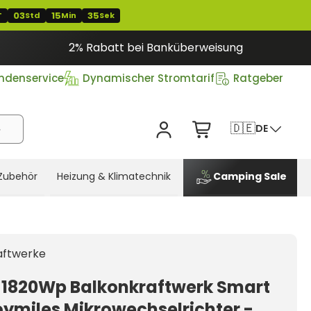
03
15
34
T
Std
Min
Sek
2% Rabatt bei Banküberweisung
ndenservice
Dynamischer Stromtarif
Ratgeber
🇩🇪
DE
Zubehör
Heizung & Klimatechnik
Camping Sale
aftwerke
 1820Wp Balkonkraftwerk Smart
oymiles Mikrowechselrichter -