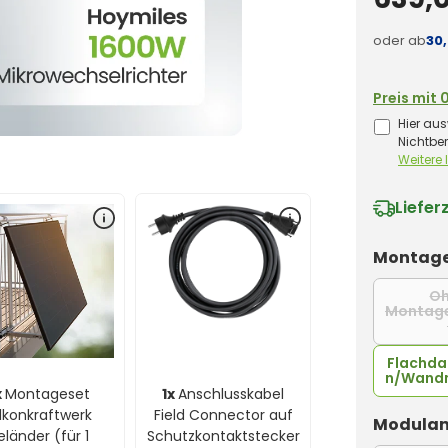
oder ab
30
Preis mit 
Hier aus
Nichtbe
Weitere
Liefer
Montage
O
Montag
Flachd
n/Wand
x
Montageset
1x
Anschlusskabel
lkonkraftwerk
Field Connector auf
Modulan
länder (für 1
Schutzkontaktstecker