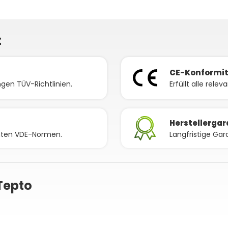
t
CE-Konformi
gen TÜV-Richtlinien.
Erfüllt alle rele
Herstellergar
nnten VDE-Normen.
Langfristige Gar
Tepto