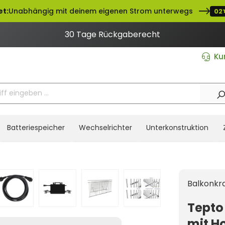
t:
Unabhängig mit deinem eigenen Strom unterwegs
02
30 Tage Rückgaberecht
Ku
Batteriespeicher
Wechselrichter
Unterkonstruktion
Balkonkr
Tepto
mit H