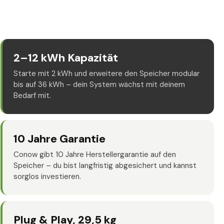
2–12 kWh Kapazität
Starte mit 2 kWh und erweitere den Speicher modular
bis auf 36 kWh – dein System wächst mit deinem
Bedarf mit.
10 Jahre Garantie
Conow gibt 10 Jahre Herstellergarantie auf den
Speicher – du bist langfristig abgesichert und kannst
sorglos investieren.
Plug & Play, 29,5 kg