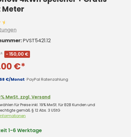
 Meter
ittliche Bewertung von 4.5 von 5 Sternen
tungen
nummer:
PVST5421.12
€*
- 150,00 €
,00 €*
,68 €/Monat
·
PayPal Ratenzahlung
0% MwSt. zzgl. Versand
wählen für Preise inkl. 19% MwSt. für B2B Kunden und
rechtigte gemäß § 12 Abs. 3 UStG
 Informationen
zeit
1-6 Werktage