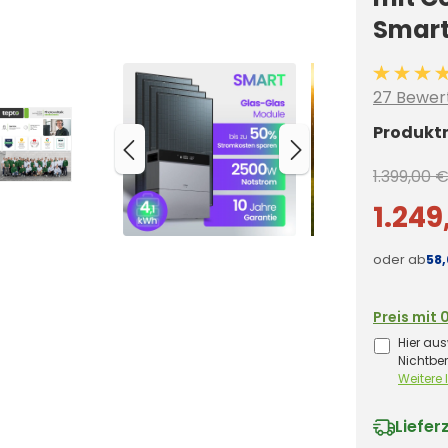
Smart
Durchschn
27 Bewer
Produkt
1.399,00 
1.249
oder ab
58
Preis mit 
Hier aus
Nichtbe
Weitere
Liefer