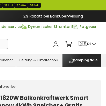
17
30
07
T
Std
Min
Sek
2% Rabatt bei Banküberweisung
ndenservice
Dynamischer Stromtarif
Ratgeber
🇩🇪
DE
Zubehör
Heizung & Klimatechnik
Camping Sale
aftwerke
 1820W Balkonkraftwerk Smart
onow 4kWh Speicher + Gratis