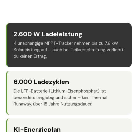
2.600 W Ladeleistung
4 unabhängige MPPT-Tracker nehmen bis zu 7,8 kW
Solarleistung auf – auch bei Teilverschattung verlierst
du keinen Ertrag.
6.000 Ladezyklen
Die LFP-Batterie (Lithium-Eisenphosphat) ist
besonders langlebig und sicher – kein Thermal
Runaway, über 15 Jahre Nutzungsdauer.
KI-Energieplan