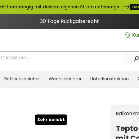
et:
Unabhängig mit deinem eigenen Strom unterwegs
03
30 Tage Rückgaberecht
Ku
Batteriespeicher
Wechselrichter
Unterkonstruktion
Balkonkr
Sehr beliebt
Tepto
mit C