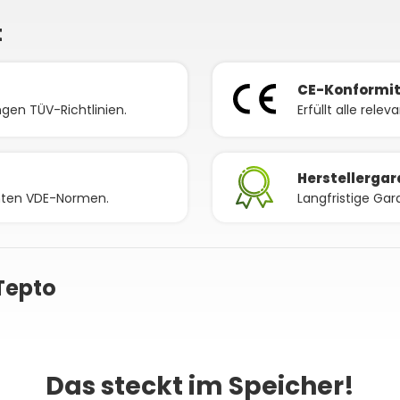
t
CE-Konformi
gen TÜV-Richtlinien.
Erfüllt alle rele
Herstellergar
nnten VDE-Normen.
Langfristige Gar
Tepto
Das steckt im Speicher!