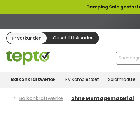
pringen
Zur Hauptnavigation springen
Camping Sale gestart
Geschäftskunden
Privatkunden
Balkonkraftwerke
PV Komplettset
Solarmodule
Balkonkraftwerke
ohne Montagematerial
Bildergalerie überspringen