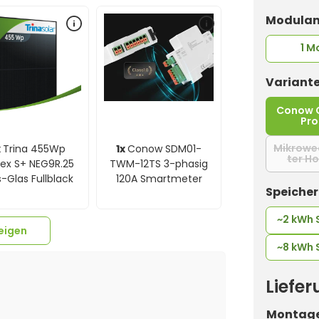
Modulan
1 M
Variant
Conow 
Pro
Mikrowe
x
Trina 455Wp
1x
Conow SDM01-
ter H
tex S+ NEG9R.25
TWM-12TS 3-phasig
-Glas Fullblack
120A Smartmeter
Speiche
~2 kWh 
eigen
~8 kWh 
Liefe
Montage