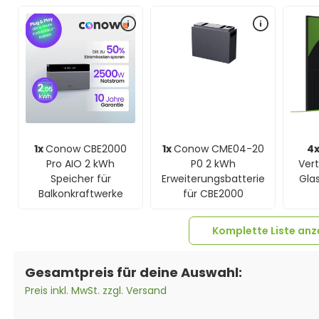
1x
Conow CBE2000
1x
Conow CME04-20
4
Pro AIO 2 kWh
P0 2 kWh
Ver
Speicher für
Erweiterungsbatterie
Glas
Balkonkraftwerke
für CBE2000
Komplette Liste anz
Gesamtpreis für deine Auswahl:
Preis inkl. MwSt. zzgl. Versand