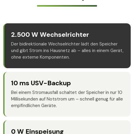
2.500 W Wechselrichter
Der bidirektionale Wechselrichter lädt den Speicher
und gibt Strom ins Hausnetz ab – alles in einem Gerät,
ohne externe Komponenten.
10 ms USV-Backup
Bei einem Stromausfall schaltet der Speicher in nur 10
Millisekunden auf Notstrom um – schnell genug für alle
empfindlichen Geräte.
0 W Einspeisung