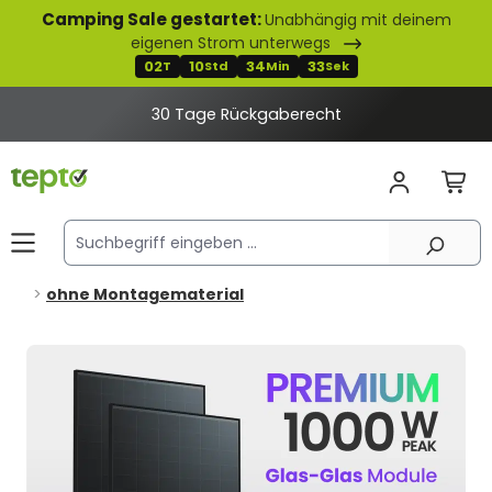
Camping Sale gestartet:
Unabhängig mit deinem
alt springen
eigenen Strom unterwegs
02
10
34
31
T
Std
Min
Sek
2% Rabatt bei Banküberweisung
ohne Montagematerial
Bildergalerie überspringen