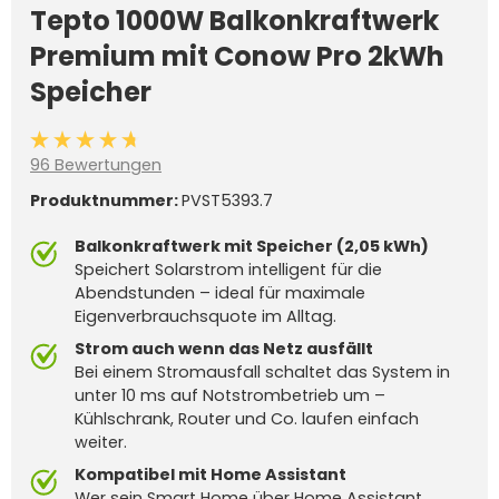
Tepto 1000W Balkonkraftwerk
Premium mit Conow Pro 2kWh
Speicher
Durchschnittliche Bewertung von 4.6 von 5 Sternen
96 Bewertungen
Produktnummer:
PVST5393.7
Balkonkraftwerk mit Speicher (2,05 kWh)
Speichert Solarstrom intelligent für die
Abendstunden – ideal für maximale
Eigenverbrauchsquote im Alltag.
Strom auch wenn das Netz ausfällt
Bei einem Stromausfall schaltet das System in
unter 10 ms auf Notstrombetrieb um –
Kühlschrank, Router und Co. laufen einfach
weiter.
Kompatibel mit Home Assistant
Wer sein Smart Home über Home Assistant