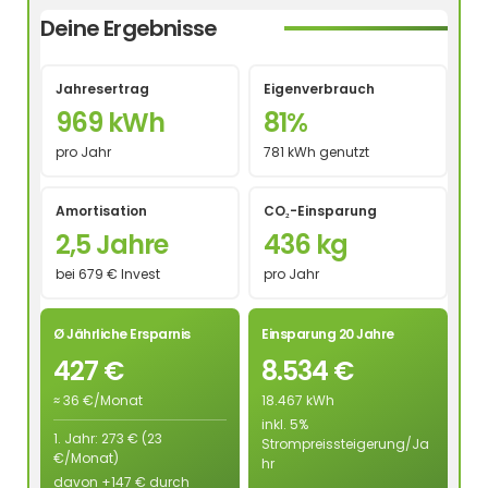
Deine Ergebnisse
Jahresertrag
Eigenverbrauch
969 kWh
81%
pro Jahr
781 kWh genutzt
Amortisation
CO₂-Einsparung
2,5 Jahre
436 kg
bei 679 € Invest
pro Jahr
Ø Jährliche Ersparnis
Einsparung 20 Jahre
427 €
8.534 €
≈ 36 €/Monat
18.467 kWh
inkl. 5%
1. Jahr: 273 € (23
Strompreissteigerung/Ja
€/Monat)
hr
davon +147 € durch