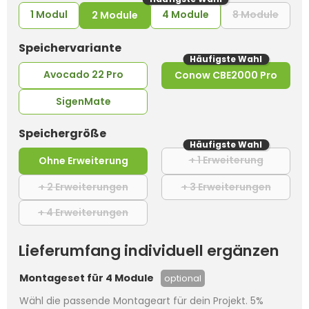
1 Modul
4 Module
8 Module
2 Module
(Diese
auswählen
Speichervariante
Häufigste Wahl
Avocado 22 Pro
Conow CBE2000 Pro
SigenMate
auswählen
Speichergröße
Häufigste Wahl
+ 1 Erweiterung
Ohne Erweiterung
(Diese Opt
+ 2 Erweiterungen
+ 3 Erweiterungen
(Diese Option ist zurzeit nicht verfügba
(Diese O
+ 4 Erweiterungen
(Diese Option ist zurzeit nicht verfügba
Lieferumfang individuell ergänzen
Montageset für 4 Module
optional
Wähl die passende Montageart für dein Projekt. 5%