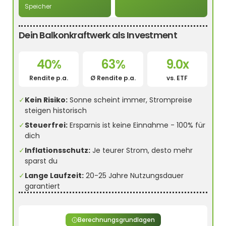
Speicher
Dein Balkonkraftwerk als Investment
40%
63%
9.0x
Rendite p.a.
Ø Rendite p.a.
vs. ETF
✓
Kein Risiko:
Sonne scheint immer, Strompreise
steigen historisch
✓
Steuerfrei:
Ersparnis ist keine Einnahme - 100% für
dich
✓
Inflationsschutz:
Je teurer Strom, desto mehr
sparst du
✓
Lange Laufzeit:
20-25 Jahre Nutzungsdauer
garantiert
Berechnungsgrundlagen