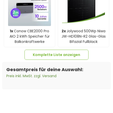
1x
Conow CBE2000 Pro
2x
Jolywood 500Wp Niwa
AIO 2 kWh Speicher für
JW-HD108N-R2 Glas-Glas
Balkonkraftwerke
Bifazial Fullblack
Komplette Liste anzeigen
Gesamtpreis für deine Auswahl:
Preis inkl. MwSt. zzgl. Versand
4x
Verlängerungskabel
4mm² beidseitig
kompatibel mit MC4