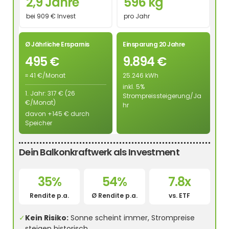
2,9 Jahre
596 kg
bei 909 € Invest
pro Jahr
Ø Jährliche Ersparnis
Einsparung 20 Jahre
495 €
9.894 €
≈ 41 €/Monat
25.246 kWh
inkl. 5%
1. Jahr: 317 € (26
Strompreissteigerung/Ja
€/Monat)
hr
davon +145 € durch
Speicher
Dein Balkonkraftwerk als Investment
35%
54%
7.8x
Rendite p.a.
Ø Rendite p.a.
vs. ETF
✓
Kein Risiko:
Sonne scheint immer, Strompreise
steigen historisch