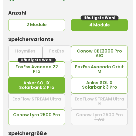
auswählen
Anzahl
Häufigste Wahl
2 Module
4 Module
auswählen
Speichervariante
Hoymiles
FoxEss
Conow CBE2000 Pro
(Diese Option ist zurzeit nicht verfügbar.)
(Diese Option ist zurzeit nicht verf
AIO
Häufigste Wahl
FoxEss Avocado 22
FoxEss Avocado Orbit
Pro
M
Anker SOLIX
Anker SOLIX
Solarbank 3 Pro
Solarbank 2 Pro
EcoFlow STREAM Ultra
EcoFLow STREAM Ultra
(Diese Option ist zurzeit nicht verfüg
X
(Diese Option ist 
Conow Lyra 2500 Pro
Conow Lyra 2500 Pro
+ AC
(Diese Option is
auswählen
Speichergröße