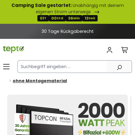
Camping Sale gestartet:
Unabhängig mit deinem
alt springen
eigenen Strom unterwegs
01
00
36
12
T
Std
Min
Sek
2% Rabatt bei Banküberweisung
ohne Montagematerial
Bildergalerie überspringen