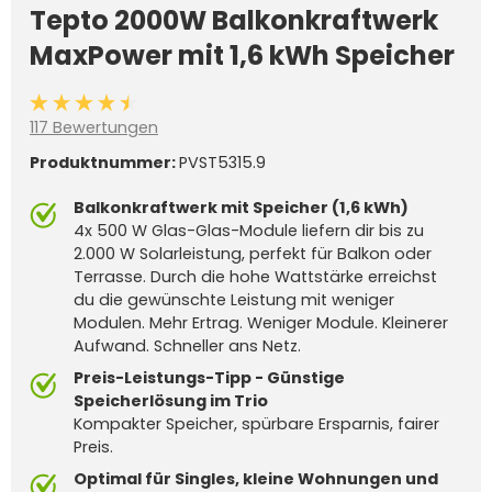
Tepto 2000W Balkonkraftwerk
MaxPower mit 1,6 kWh Speicher
Durchschnittliche Bewertung von 4.3 von 5 Sternen
117 Bewertungen
Produktnummer:
PVST5315.9
Balkonkraftwerk mit Speicher (1,6 kWh)
4x 500 W Glas-Glas-Module liefern dir bis zu
2.000 W Solarleistung, perfekt für Balkon oder
Terrasse. Durch die hohe Wattstärke erreichst
du die gewünschte Leistung mit weniger
Modulen. Mehr Ertrag. Weniger Module. Kleinerer
Aufwand. Schneller ans Netz.
Preis-Leistungs-Tipp - Günstige
Speicherlösung im Trio
Kompakter Speicher, spürbare Ersparnis, fairer
Preis.
Optimal für Singles, kleine Wohnungen und