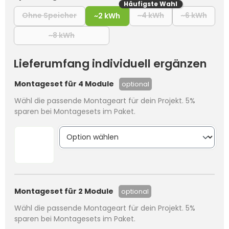
Häufigste Wahl
Ohne Speicher
~4 kWh
~6 kWh
(Diese Option ist zurzeit nicht verfügbar.)
~2 kWh
(Diese Option ist z
(Diese
~8 kWh
(Diese Option ist zurzeit nicht verfügbar.)
Lieferumfang individuell ergänzen
Montageset für 4 Module
optional
Wähl die passende Montageart für dein Projekt. 5%
sparen bei Montagesets im Paket.
Montageset für 2 Module
optional
Wähl die passende Montageart für dein Projekt. 5%
sparen bei Montagesets im Paket.