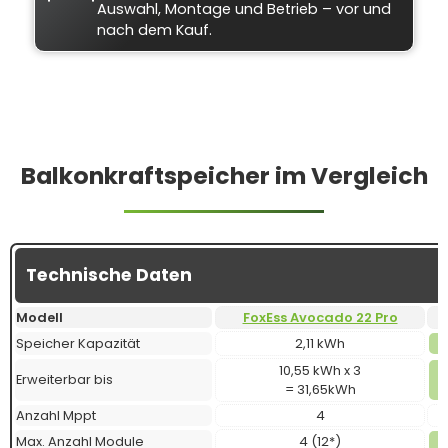
Auswahl, Montage und Betrieb – vor und
nach dem Kauf.
Balkonkraftspeicher im Vergleich
Technische Daten
Modell
FoxEss Avocado 22 Pro
Speicher Kapazität
2,11 kWh
10,55 kWh x 3
Erweiterbar bis
= 31,65kWh
Anzahl Mppt
4
Max. Anzahl Module
4 (12*)