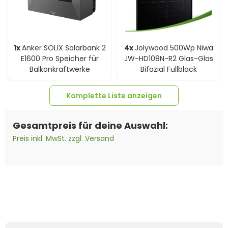
1x
Anker SOLIX Solarbank 2
4x
Jolywood 500Wp Niwa
E1600 Pro Speicher für
JW-HD108N-R2 Glas-Glas
Balkonkraftwerke
Bifazial Fullblack
Komplette Liste anzeigen
Gesamtpreis für deine Auswahl:
Preis inkl. MwSt. zzgl. Versand
1x
Smart Meter Anker
4x
Verlängerungskabel
SOLIX
4mm² beidseitig
kompatibel mit MC4
Solarkabel schwarz inkl.
Stecker - 2m