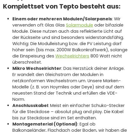
Komplettset von Tepto besteht aus:
Einem oder mehreren Modulen/Solarpanels
: Wir
verwenden oft Glas Glas
Solarmodule
oder bifaziale
Module. Diese nutzen auch das reflektierte Licht auf
der Rückseite und sind besonders widerstandsfähig.
Wichtig: Die Modulleistung bzw. die PV Leistung darf
höher sein (bis max. 2000W Balkonkraftwerk), solange
die Einspeisung des
Wechselrichters
800 Watt nicht
überschreitet.
Mikro Wechselrichter
: Das Herzstück deiner Anlage.
Er wandelt den Gleichstrom der Modulen in
netzkonformen Wechselstrom um. Unsere Marken-
Modelle (z. B. von Hoymiles oder Deye) sind auf dem
neuesten Stand der Technik und erfüllen die VDE-
Norm.
Anschlusskabel
: Meist ein einfacher Schuko-Stecker
für die Steckdose – absolut plug and play. Die Kabel
bis zur Steckdose sind im Set enthalten.
Montagematerial (Optional)
: Egal ob
Balkongeländer, Flachdach oder Boden, wir haben die