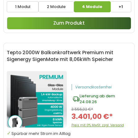
1 Modul
2 Module
4 Module
+1
Zum Produkt
Tepto 2000W Balkonkraftwerk Premium mit
Sigenergy SigenMate mit 8,06kWh Speicher
Versandkostenfrei
Lieferung ab dem
24.08.26
3.556,02 €*
3.401,00 €*
Preis mit 0% MwSt. zzgl. Versand
Spürbar mehr Strom im Alltag