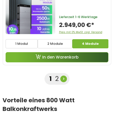
Lieferzeit
1-6 Werktage
2.949,00 €*
Preis mit 0% MwSt. zzgl. Versand
1 Modul
2 Module
4 Module
In den Warenkorb
Seite
Seite
1
2
Vorteile eines 800 Watt
Balkonkraftwerks