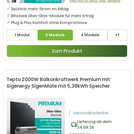
Preis mit 0% MwSt. zzgl. Versand
Spürbar mehr Strom im Alltag
Bifaziale Glas-Glas-Module für mehr Ertrag
Plug & Play Komfort ohne Kompromisse
1 Modul
2 Module
4 Module
+1
Zum Produkt
Tepto 2000W Balkonkraftwerk Premium mit
Sigenergy SigenMate mit 5,38kWh Speicher
Versandkostenfrei
Lieferung ab dem
24.08.26