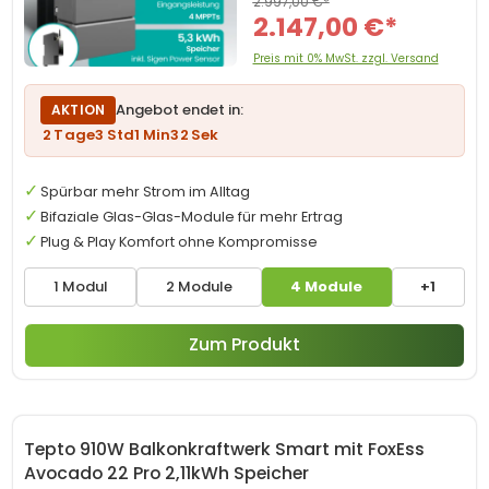
2.997,00 €*
2.147,00 €*
Preis mit 0% MwSt. zzgl. Versand
Angebot endet in:
AKTION
2
Tage
3
Std
1
Min
31
Sek
Spürbar mehr Strom im Alltag
Bifaziale Glas-Glas-Module für mehr Ertrag
Plug & Play Komfort ohne Kompromisse
1 Modul
2 Module
4 Module
+1
Zum Produkt
Tepto 910W Balkonkraftwerk Smart mit FoxEss
Avocado 22 Pro 2,11kWh Speicher