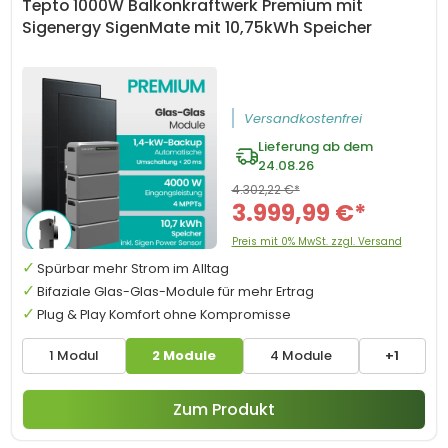
Tepto 1000W Balkonkraftwerk Premium mit
Sigenergy SigenMate mit 10,75kWh Speicher
Versandkostenfrei
Lieferung ab dem
24.08.26
4.302,22 €*
3.999,99 €*
Preis mit 0% MwSt. zzgl. Versand
Spürbar mehr Strom im Alltag
Bifaziale Glas-Glas-Module für mehr Ertrag
Plug & Play Komfort ohne Kompromisse
1 Modul
2 Module
4 Module
+1
Zum Produkt