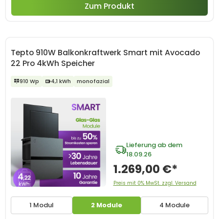
Zum Produkt
Tepto 910W Balkonkraftwerk Smart mit Avocado
22 Pro 4kWh Speicher
910 Wp
4,1 kWh
monofazial
Lieferung ab dem
18.09.26
1.269,00 €*
Preis mit 0% MwSt. zzgl. Versand
1 Modul
2 Module
4 Module