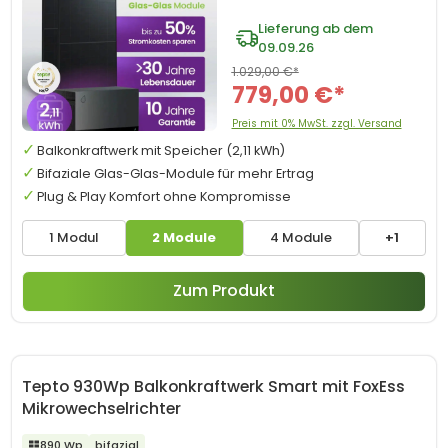
Lieferung ab dem
09.09.26
1.029,00 €*
779,00 €*
Preis mit 0% MwSt. zzgl. Versand
Balkonkraftwerk mit Speicher (2,11 kWh)
Bifaziale Glas-Glas-Module für mehr Ertrag
Plug & Play Komfort ohne Kompromisse
1 Modul
2 Module
4 Module
+1
Zum Produkt
Tepto 930Wp Balkonkraftwerk Smart mit FoxEss
Mikrowechselrichter
890 Wp
bifazial