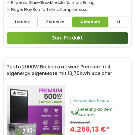
Bifaziale Glas-Glas-Module für mehr Ertrag
Plug & Play Komfort ohne Kompromisse
1 Modul
2 Module
4 Module
+1
Zum Produkt
Tepto 2000W Balkonkraftwerk Premium mit
Sigenergy SigenMate mit 10,75kWh Speicher
Versandkostenfrei
Lieferung ab dem
24.08.26
4.302,22 €*
4.256,13 €*