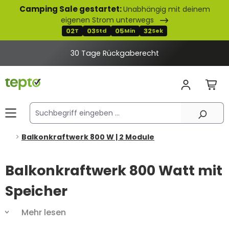
Camping Sale gestartet:
Unabhängig mit deinem
alt springen
eigenen Strom unterwegs
02
03
05
31
T
Std
Min
Sek
30 Tage Rückgaberecht
Balkonkraftwerk 800 W | 2 Module
Balkonkraftwerk 800 Watt mit
Speicher
Mehr lesen
Du hast genug von steigenden Strompreisen und
undurchsichtigen Abrechnungen? Du möchtest deine