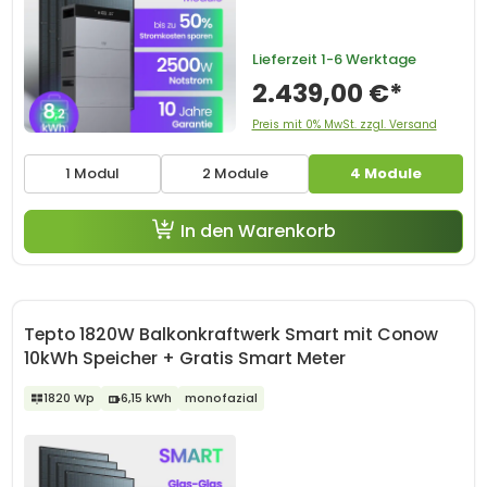
Lieferzeit
1-6 Werktage
2.439,00 €*
Preis mit 0% MwSt. zzgl. Versand
1 Modul
2 Module
4 Module
In den Warenkorb
Tepto 1820W Balkonkraftwerk Smart mit Conow
10kWh Speicher + Gratis Smart Meter
1820 Wp
6,15 kWh
monofazial