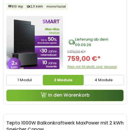
910 Wp
2,11 kWh
monofazial
Lieferung ab dem
09.09.26
1.179,00 €*
759,00 €*
Preis mit 0% MwSt. zzgl. Versand
1 Modul
2 Module
4 Module
In den Warenkorb
Tepto 1000W Balkonkraftwerk MaxPower mit 2 kWh
Speicher Conow