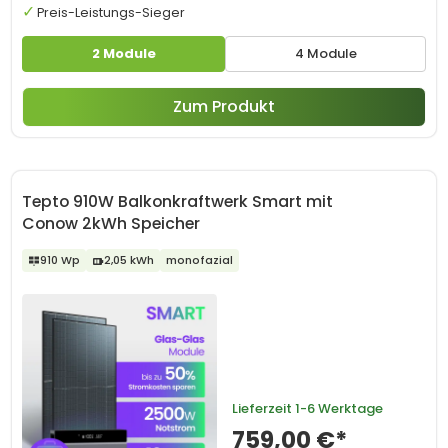
Preis-Leistungs-Sieger
2 Module
4 Module
Zum Produkt
Tepto 910W Balkonkraftwerk Smart mit
Conow 2kWh Speicher
910 Wp
2,05 kWh
monofazial
Lieferzeit
1-6 Werktage
759,00 €*