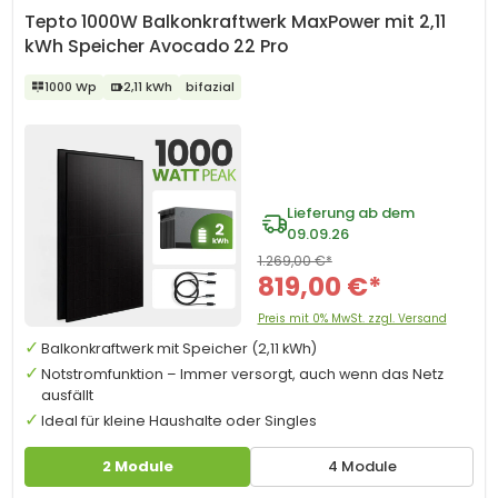
Tepto 1000W Balkonkraftwerk MaxPower mit 2,11
kWh Speicher Avocado 22 Pro
1000 Wp
2,11 kWh
bifazial
Lieferung ab dem
09.09.26
1.269,00 €*
819,00 €*
Preis mit 0% MwSt. zzgl. Versand
Balkonkraftwerk mit Speicher (2,11 kWh)
Notstromfunktion – Immer versorgt, auch wenn das Netz
ausfällt
Ideal für kleine Haushalte oder Singles
2 Module
4 Module