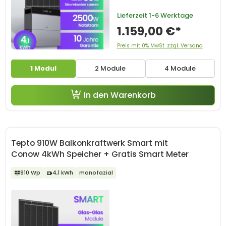
Lieferzeit
1-6 Werktage
1.159,00 €*
Preis mit 0% MwSt. zzgl. Versand
1 Modul
2 Module
4 Module
In den Warenkorb
Tepto 910W Balkonkraftwerk Smart mit
Conow 4kWh Speicher + Gratis Smart Meter
910 Wp
4,1 kWh
monofazial