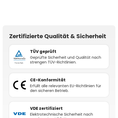
4x
Verlängerungskabel
4x
Y-Abzweigsolarkabel
4x
Y-Abzweigsolarkabel
JW-HD108N-R2 Glas-Glas
6mm² beidseitig
4mm² beidseitig
Stecker / Verteiler 4mm²
Stecker / Verteiler 4mm²
Bifazial Fullblack
kompatibel mit MC4
kompatibel mit MC4
MC4 (PLUS) für
MC4 (MINUS) für
Solarkabel schwarz inkl.
Solarkabel schwarz inkl.
Parallelschaltung
Parallelschaltung
Stecker - 5m
Stecker - 3m
Zertifizierte Qualität & Sicherheit
TÜV geprüft
Geprüfte Sicherheit und Qualität nach
strengen TÜV-Richtlinien.
CE-Konformität
Erfüllt alle relevanten EU-Richtlinien für
den sicheren Betrieb.
VDE zertifiziert
Elektrotechnische Sicherheit nach