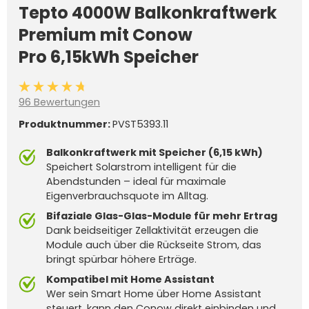
Tepto 4000W Balkonkraftwerk
Premium mit Conow
Pro 6,15kWh Speicher
Durchschnittliche Bewertung von 4.6 von 5 Sternen
96 Bewertungen
Produktnummer:
PVST5393.11
Balkonkraftwerk mit Speicher (6,15 kWh)
Speichert Solarstrom intelligent für die
Abendstunden – ideal für maximale
Eigenverbrauchsquote im Alltag.
Bifaziale Glas-Glas-Module für mehr Ertrag
Dank beidseitiger Zellaktivität erzeugen die
Module auch über die Rückseite Strom, das
bringt spürbar höhere Erträge.
Kompatibel mit Home Assistant
Wer sein Smart Home über Home Assistant
steuert, kann den Conow direkt einbinden und