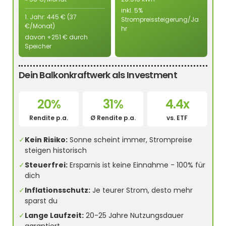
inkl. 5%
1. Jahr: 445 € (37
Strompreissteigerung/Ja
€/Monat)
hr
davon +251 € durch
Speicher
Dein Balkonkraftwerk als Investment
20%
31%
4.4x
Rendite p.a.
Ø Rendite p.a.
vs. ETF
✓
Kein Risiko:
Sonne scheint immer, Strompreise
steigen historisch
✓
Steuerfrei:
Ersparnis ist keine Einnahme - 100% für
dich
✓
Inflationsschutz:
Je teurer Strom, desto mehr
sparst du
✓
Lange Laufzeit:
20-25 Jahre Nutzungsdauer