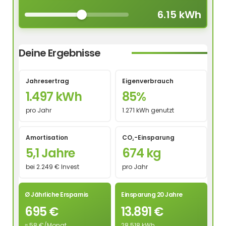
6.15 kWh
Deine Ergebnisse
Jahresertrag
Eigenverbrauch
1.497 kWh
85%
pro Jahr
1.271 kWh genutzt
Amortisation
CO₂-Einsparung
5,1 Jahre
674 kg
bei 2.249 € Invest
pro Jahr
Ø Jährliche Ersparnis
Einsparung 20 Jahre
695 €
13.891 €
≈ 58 €/Monat
28.518 kWh