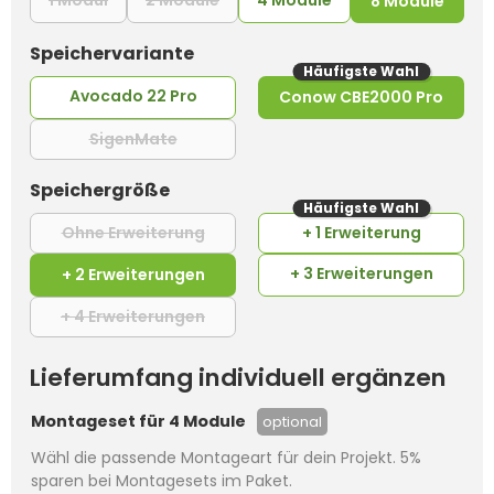
1 Modul
2 Module
4 Module
8 Module
auswählen
Speichervariante
Häufigste Wahl
Avocado 22 Pro
Conow CBE2000 Pro
SigenMate
(Diese Option ist zurzeit nicht verfügbar.)
auswählen
Speichergröße
Häufigste Wahl
Ohne Erweiterung
+ 1 Erweiterung
(Diese Option ist zurzeit nicht verfügba
+ 3 Erweiterungen
+ 2 Erweiterungen
+ 4 Erweiterungen
(Diese Option ist zurzeit nicht verfügba
Lieferumfang individuell ergänzen
Montageset für 4 Module
optional
Wähl die passende Montageart für dein Projekt. 5%
sparen bei Montagesets im Paket.