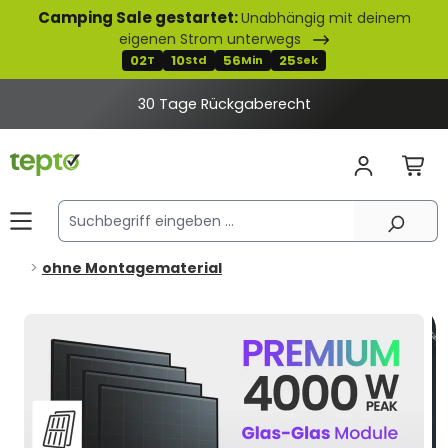
Camping Sale gestartet:
Unabhängig mit deinem
alt springen
eigenen Strom unterwegs
02
10
56
24
T
Std
Min
Sek
30 Tage Rückgaberecht
ohne Montagematerial
Bildergalerie überspringen